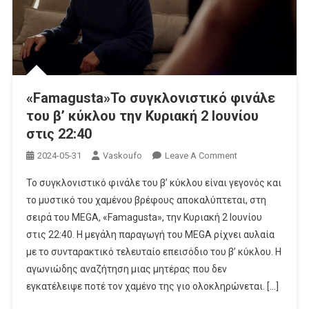
«Famagusta»Το συγκλονιστικό φινάλε
του β’ κύκλου την Κυριακή 2 Ιουνίου
στις 22:40
On
2024-05-31
Vaskoufo
Leave A Comment
«Famagusta»Το
Το συγκλονιστικό φινάλε του β’ κύκλου είναι γεγονός και
Συγκλονιστικό
το μυστικό του χαμένου βρέφους αποκαλύπτεται, στη
Φινάλε
σειρά του MEGA, «Famagusta», την Κυριακή 2 Ιουνίου
Του
στις 22:40. Η μεγάλη παραγωγή του MEGA ρίχνει αυλαία
Β’
Κύκλου
με το συνταρακτικό τελευταίο επεισόδιο του β’ κύκλου. Η
Την
αγωνιώδης αναζήτηση μιας μητέρας που δεν
Κυριακή
εγκατέλειψε ποτέ τον χαμένο της γιο ολοκληρώνεται. […]
2