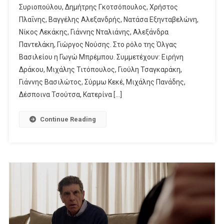
Συριοπούλου, Δημήτρης Γκοτσόπουλος, Χρήστος
Από
Τη
Πλαΐνης, Βαγγέλης Αλεξανδρής, Νατάσα Εξηνταβελώνη,
Δευτέρα
Νίκος Λεκάκης, Γιάννης Νταλιάνης, Αλεξάνδρα
3
Παντελάκη, Γιώργος Νούσης. Στο ρόλο της Όλγας
Έως
Βασιλείου η Γωγώ Μπρέμπου. Συμμετέχουν: Ειρήνη
Και
Δράκου, Μιχάλης Τιτόπουλος, Γιούλη Τσαγκαράκη,
Την
Γιάννης Βασιλώτος, Σύρμω Κεκέ, Μιχάλης Πανάδης,
Πέμπτη
Δέσποινα Τσούτσα, Κατερίνα […]
6/6/2024
Continue Reading