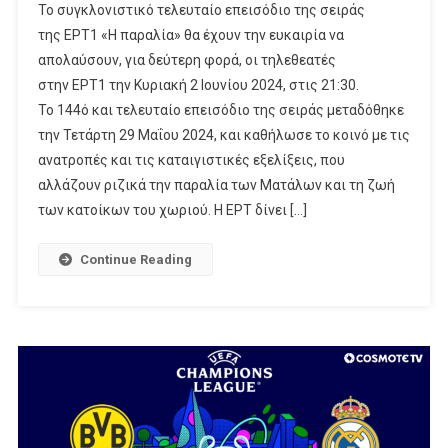
Το συγκλονιστικό τελευταίο επεισόδιο της σειράς
Παραλία»
της ΕΡΤ1 «Η παραλία» θα έχουν την ευκαιρία να
–
απολαύσουν, για δεύτερη φορά, οι τηλεθεατές
Δείτε
στην ΕΡΤ1 την Κυριακή 2 Ιουνίου 2024, στις 21:30.
Ξανά
Το
Το 144ό και τελευταίο επεισόδιο της σειράς μεταδόθηκε
Τελευταίο
την Τετάρτη 29 Μαΐου 2024, και καθήλωσε το κοινό με τις
Συγκλονιστικό
ανατροπές και τις καταιγιστικές εξελίξεις, που
Επεισόδιο
αλλάζουν ριζικά την παραλία των Ματάλων και τη ζωή
Της
των κατοίκων του χωριού. Η ΕΡΤ δίνει […]
Σειράς
Continue Reading