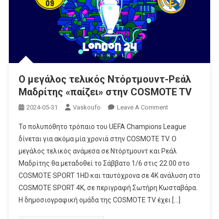
Ο μεγάλος τελικός Ντόρτμουντ-Ρεάλ
Μαδρίτης «παίζει» στην COSMOTE TV
On
2024-05-31
Vaskoufo
Leave A Comment
Ο
Το πολυπόθητο τρόπαιο του UEFA Champions League
Μεγάλος
δίνεται για ακόμα μία χρονιά στην COSMOTE TV. Ο
Τελικός
μεγάλος τελικός ανάμεσα σε Ντόρτμουντ και Ρεάλ
Ντόρτμουντ-
Μαδρίτης θα μεταδοθεί το Σάββατο 1/6 στις 22.00 στο
Ρεάλ
Μαδρίτης
COSMOTE SPORT 1HD και ταυτόχρονα σε 4Κ ανάλυση στο
«παίζει»
COSMOTE SPORT 4K, σε περιγραφή Σωτήρη Κωσταβάρα.
Στην
H δημοσιογραφική ομάδα της COSMOTE TV έχει […]
COSMOTE