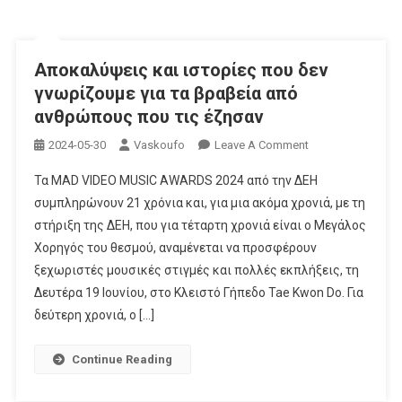
Αποκαλύψεις και ιστορίες που δεν
γνωρίζουμε για τα βραβεία από
ανθρώπους που τις έζησαν
On
2024-05-30
Vaskoufo
Leave A Comment
Αποκαλύψεις
Τα MAD VIDEO MUSIC AWARDS 2024 από την ΔΕΗ
Και
συμπληρώνουν 21 χρόνια και, για μια ακόμα χρονιά, με τη
Ιστορίες
στήριξη της ΔΕΗ, που για τέταρτη χρονιά είναι ο Μεγάλος
Που
Χορηγός του θεσμού, αναμένεται να προσφέρουν
Δεν
Γνωρίζουμε
ξεχωριστές μουσικές στιγμές και πολλές εκπλήξεις, τη
Για
Δευτέρα 19 Ιουνίου, στο Κλειστό Γήπεδο Tae Kwon Do. Για
Τα
δεύτερη χρονιά, ο […]
Βραβεία
Από
Continue Reading
Ανθρώπους
Που