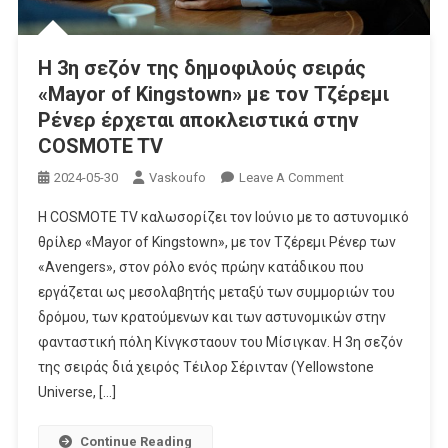
Η 3η σεζόν της δημοφιλούς σειράς
«Mayor of Kingstown» με τον Τζέρεμι
Ρένερ έρχεται αποκλειστικά στην
COSMOTE TV
On
2024-05-30
Vaskoufo
Leave A Comment
Η
Η COSMOTE TV καλωσορίζει τον Ιούνιο με το αστυνομικό
3η
θρίλερ «Mayor of Kingstown», με τον Τζέρεμι Ρένερ των
Σεζόν
«Avengers», στον ρόλο ενός πρώην κατάδικου που
Της
εργάζεται ως μεσολαβητής μεταξύ των συμμοριών του
Δημοφιλούς
Σειράς
δρόμου, των κρατούμενων και των αστυνομικών στην
«Mayor
φανταστική πόλη Κίνγκσταουν του Μίσιγκαν. Η 3η σεζόν
Of
της σειράς διά χειρός Τέιλορ Σέρινταν (Yellowstone
Kingstown»
Universe, […]
Με
Τον
Continue Reading