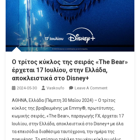
Ο τρίτος κύκλος της σειράς «The Bear»
έρχεται 17 Ιουλίου, στην Ελλάδα,
αποκλειστικά στο Disney+
On
2024-05-30
Vaskoufo
Leave A Comment
Ο
ΑΘΗΝΑ, Ελλάδα (Πέμπτη 30 Μαΐου 2024) – Ο τρίτος
Τρίτος
κύκλος της βραβευμένης με Emmy®, πρωτότυπης,
Κύκλος
κωμικής σειράς, «The Bear», παραγωγής FX, έρχεται 17
Της
Ιουλίου, στην Ελλάδα, αποκλειστικά στο Disney+ με όλα
Σειράς
«The
τα επεισόδια διαθέσιμα ταυτόχρονα, την ημέρα της
Bear»
πρεμιέρας. Το επίσημο τρέιλερ του νέου κύκλου μόλις