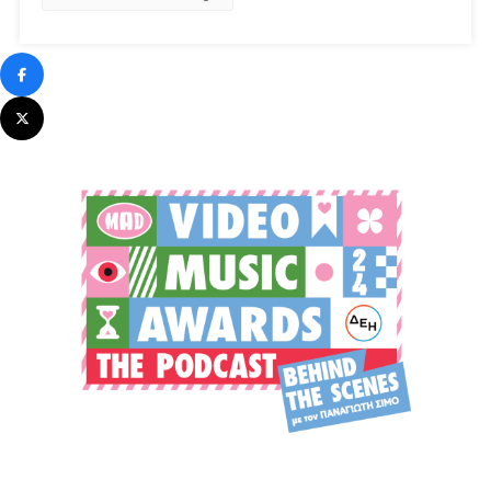
Τζέρεμι
Ρένερ
Έρχεται
Αποκλειστικά
Στην
COSMOTE
TV