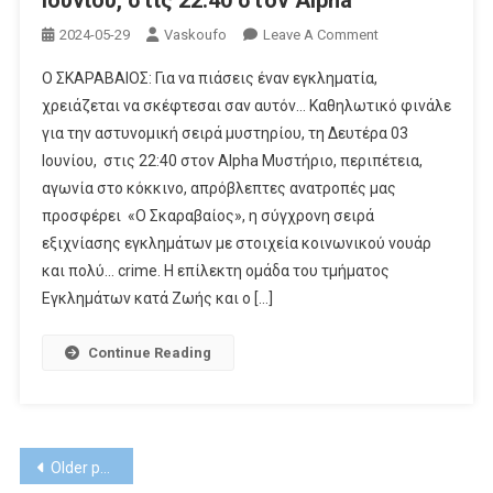
On
2024-05-29
Vaskoufo
Leave A Comment
Καθηλωτικό
Ο ΣΚΑΡΑΒΑΙΟΣ: Για να πιάσεις έναν εγκληματία,
Φινάλε
χρειάζεται να σκέφτεσαι σαν αυτόν… Καθηλωτικό φινάλε
Για
για την αστυνομική σειρά μυστηρίου, τη Δευτέρα 03
Την
Ιουνίου, στις 22:40 στον Alpha Μυστήριο, περιπέτεια,
Αστυνομική
Σειρά
αγωνία στο κόκκινο, απρόβλεπτες ανατροπές μας
Μυστηρίου,
προσφέρει «Ο Σκαραβαίος», η σύγχρονη σειρά
Τη
εξιχνίασης εγκλημάτων με στοιχεία κοινωνικού νουάρ
Δευτέρα
και πολύ… crime. Η επίλεκτη ομάδα του τμήματος
03
Εγκλημάτων κατά Ζωής και ο […]
Ιουνίου,
Στις
Continue Reading
22:40
Στον
Alpha
Posts
Older posts