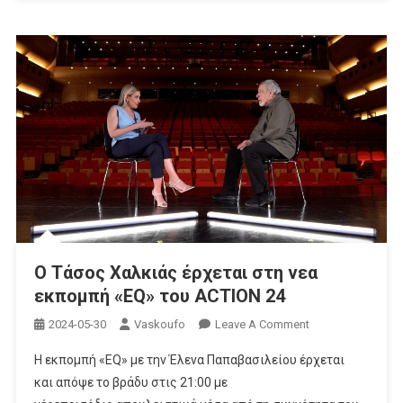
Τις
Έζησαν
Ο Τάσος Χαλκιάς έρχεται στη νεα
εκπομπή «EQ» του ACTION 24
On
2024-05-30
Vaskoufo
Leave A Comment
Ο Τάσος
Η εκπομπή «EQ» με την Έλενα Παπαβασιλείου έρχεται
Χαλκιάς
και απόψε το βράδυ στις 21:00 με
Έρχεται