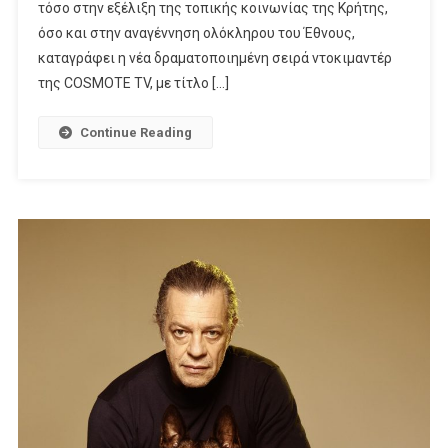
Για
τόσο στην εξέλιξη της τοπικής κοινωνίας της Κρήτης,
Τη
όσο και στην αναγέννηση ολόκληρου του Έθνους,
Νέα
καταγράφει η νέα δραματοποιημένη σειρά ντοκιμαντέρ
Δραματοποιημέν
της COSMOTE TV, με τίτλο […]
Σειρά
Ντοκιμαντέρ
Continue Reading
Της
COSMOTE
TV