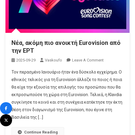
Νέα, ακόμη πιο ανοικτή Eurovision από
την ΕΡΤ
On
2025-09-29
Vaskoufo
Leave A Comment
Νέα,
Τον περασμένο Ιανουάριο ήταν ένα δύσκολο εγχείρημα. Ο
Ακόμη
εθνικός τελικός για τη Eurovision άλλαζε το ποιος ή ποια
Πιο
θα είχε την εξουσία της επιλογής του προσώπου που θα
Ανοικτή
εκπροσωπούσε τη χώρα στη Eurovision. Τελικά, η Klavdia
Eurovision
Από
συγκίνησε το κοινό και στη συνέχεια κατέκτησε την έκτη
Την
θέση στον διαγωνισμό της Eurovision, που έγινε στη
ΕΡΤ
Βασιλεία της […]
Continue Reading