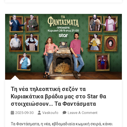
Το
50ο
Επεισόδιο
Τη νέα τηλεοπτική σεζόν τα
Κυριακάτικα βράδια μας στο Star θα
στοιχειώσουν… Τα Φαντάσματα
On
2025-09-30
Vaskoufo
Leave A Comment
Τη
Τα Φαντάσματα, η νέα, εβδομαδιαία κωμική σειρά, κάνει
Νέα