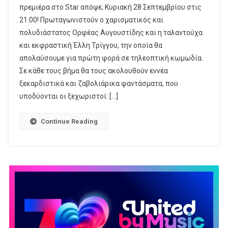
πρεμιέρα στο Star απόψε, Κυριακή 28 Σεπτεμβρίου στις
Τηλεοπτική
21:00! Πρωταγωνιστούν ο χαρισματικός και
Σεζόν
πολυδιάστατος Ορφέας Αυγουστίδης και η ταλαντούχα
Τα
Κυριακάτικα
και εκφραστική Έλλη Τρίγγου, την οποία θα
Βράδια
απολαύσουμε για πρώτη φορά σε τηλεοπτική κωμωδία.
Μας
Σε κάθε τους βήμα θα τους ακολουθούν εννέα
Στο
ξεκαρδιστικά και ζαβολιάρικα φαντάσματα, που
Star
υποδύονται οι ξεχωριστοί: […]
Θα
Στοιχειώσουν…
Continue Reading
Τα
Φαντάσματα