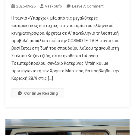
On
2025-09-26
Vaskoufo
Leave A Comment
Το
Η ταινία «Υπάρχω», μία από τις μεγαλύτερες
«Υπάρχω»
εισπρακτικές επιτυχίες στην ιστορία του ελληνικού
Σε
κινηματογράφου, έρχεται σε Α’ πανελλήνια τηλεοπτική
Α’
προβολή αποκλειστικά στην COSMOTE TV. Η ταινία που
Τηλεοπτική
Προβολή
βασίζεται στη ζωή του σπουδαίου λαϊκού τραγουδιστή
Αποκλειστικά
Στέλιου Καζαντζίδη, σε σκηνοθεσία Γιώργου
Στην
Τσεμπερόπουλου, σενάριο Κατερίνας Μπέη και με
COSMOTE
πρωταγωνιστή τον Χρήστο Μάστορα, θα προβληθεί την
TV
Κυριακή 28/9 στις […]
Continue Reading