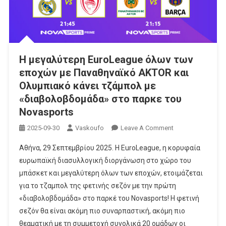
H μεγαλύτερη EuroLeague όλων των
εποχών με Παναθηναϊκό AKTOR και
Ολυμπιακό κάνει τζάμπολ με
«διαβολοβδομάδα» στο παρκε του
Novasports
On
2025-09-30
Vaskoufo
Leave A Comment
H
Αθήνα, 29 Σεπτεμβρίου 2025. Η EuroLeague, η κορυφαία
Μεγαλύτερη
ευρωπαϊκή διασυλλογική διοργάνωση στο χώρο του
EuroLeague
μπάσκετ και μεγαλύτερη όλων των εποχών, ετοιμάζεται
Όλων
για το τζαμπολ της φετινής σεζόν με την πρώτη
Των
Εποχών
«διαβολοβδομάδα» στο παρκέ του Novasports! Η φετινή
Με
σεζόν θα είναι ακόμη πιο συναρπαστική, ακόμη πιο
Παναθηναϊκό
θεαματική με τη συμμετοχή συνολικά 20 ομάδων οι