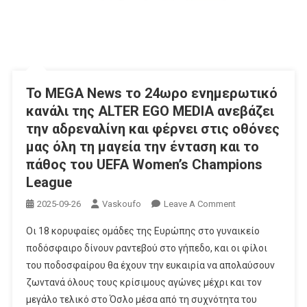
Το MEGA News το 24ωρο ενημερωτικό
κανάλι της ALTER EGO MEDIA ανεβάζει
την αδρεναλίνη και φέρνει στις οθόνες
μας όλη τη μαγεία την ένταση και το
πάθος του UEFA Women’s Champions
League
On
2025-09-26
Vaskoufo
Leave A Comment
Το
Οι 18 κορυφαίες ομάδες της Ευρώπης στο γυναικείο
MEGA
ποδόσφαιρο δίνουν ραντεβού στο γήπεδο, και οι φίλοι
News
του ποδοσφαίρου θα έχουν την ευκαιρία να απολαύσουν
Το
ζωντανά όλους τους κρίσιμους αγώνες μέχρι και τον
24ωρο
Ενημερωτικό
μεγάλο τελικό στο Όσλο μέσα από τη συχνότητα του