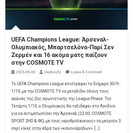
UEFA Champions League: Άρσεναλ-
Ολυμπιακός, Μπαρτσελόνα-Παρί Σεν
Ζερμέν και 16 ακόμα ματς παίζουν
στην COSMOTE TV
On
2025-09-30
Vaskoufo
Leave A Comment
UEFA
Το UEFA Champions League επιστρέφει το διήμερο 30/9-
Champions
1/10, με την COSMOTE TV να μεταδίδει όλους τους
League:
αγώνες της 2ης αγωνιστικής της League Phase. Την
Άρσεναλ-
Τετάρτη 1/10, ο Ολυμπιακός θα ταξιδέψει στο Λονδίνο
Ολυμπιακός,
Μπαρτσελόνα-
για να αντιμετωπίσει την Άρσεναλ (22.00, COSMOTE
Παρί
SPORT 2HD & 4K), με τους «ερυθρόλευκους» να μετρούν 3
Σεν
σερί νίκες στην έδρα των «κανονιέρηδων». […]