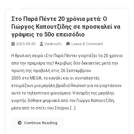
Στο Παρά Πέντε 20 χρόνια μετά: Ο
Γιώργος Καπουτζίδης σε προσκαλεί να
γράψεις το 50ο επεισόδιο
On
2025-09-30
Vaskoufo
Leave A Comment
Στο
Η θρυλική σειρά «Στο Παρά Πέντε» γιορτάζει τα 20 χρόνια
Παρά
από την πρεμιέρα της! Ακριβώς δύο δεκαετίες μετά την
Πέντε
πρώτη της προβολή στις 26 Σεπτεμβρίου
20
2005 στο MEGA, το κανάλι και οι συντελεστές
Χρόνια
Μετά:
ετοιμάζουν μια μεγάλη βραδιά Reunion για να γιορτάσουν
Ο
αυτό το τηλεοπτικό φαινόμενο. Η έναρξη της μεγάλης
Γιώργος
γιορτής δόθηκε ψηφιακά από τον Γιώργο Καπουτζίδη,
Καπουτζίδης
μέσα από το σπίτι του Σπύρου […]
Σε
Προσκαλεί
Continue Reading
Να
Γράψεις