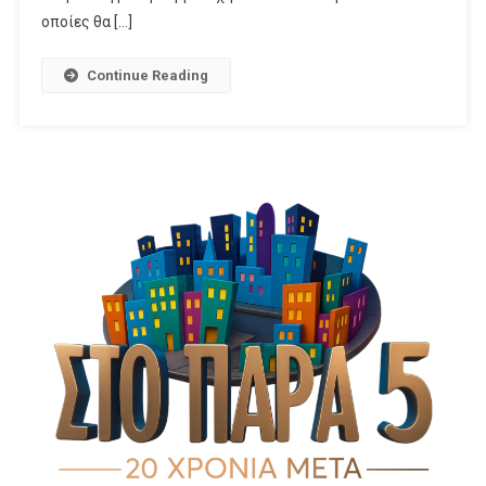
AKTOR
οποίες θα […]
Και
Ολυμπιακό
Continue Reading
Κάνει
Τζάμπολ
Με
«διαβολοβδομάδ
Στο
Παρκε
Του
Novasports