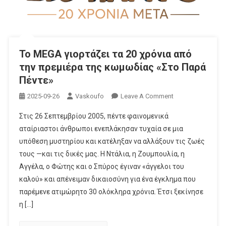
Πάθος
Του
UEFA
Women’s
Το MEGA γιορτάζει τα 20 χρόνια από
Champions
την πρεμιέρα της κωμωδίας «Στο Παρά
League
Πέντε»
On
2025-09-26
Vaskoufo
Leave A Comment
Το
Στις 26 Σεπτεμβρίου 2005, πέντε φαινομενικά
MEGA
αταίριαστοι άνθρωποι ενεπλάκησαν τυχαία σε μια
Γιορτάζει
υπόθεση μυστηρίου και κατέληξαν να αλλάξουν τις ζωές
Τα
τους —και τις δικές μας. Η Ντάλια, η Ζουμπουλία, η
20
Χρόνια
Αγγέλα, ο Φώτης και ο Σπύρος έγιναν «άγγελοι του
Από
καλού» και απένειμαν δικαιοσύνη για ένα έγκλημα που
Την
παρέμενε ατιμώρητο 30 ολόκληρα χρόνια. Έτσι ξεκίνησε
Πρεμιέρα
η […]
Της
Κωμωδίας