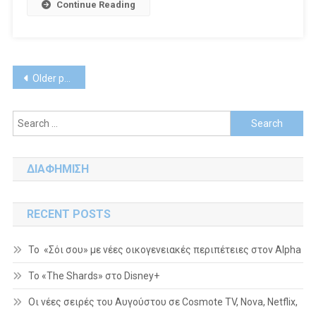
Continue Reading
«Στο
Παρά
Πέντε»
Posts
Older posts
navigation
Search
for:
ΔΙΑΦΗΜΙΣΗ
RECENT POSTS
Το «Σόι σου» με νέες οικογενειακές περιπέτειες στον Alpha
To «The Shards» στο Disney+
Οι νέες σειρές του Αυγούστου σε Cosmote TV, Nova, Netflix,