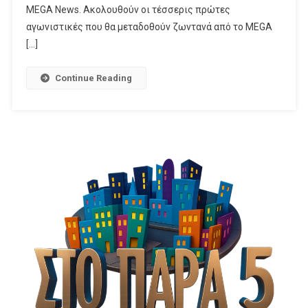
Κανάλι
MEGA News. Ακολουθούν οι τέσσερις πρώτες
Της
αγωνιστικές που θα μεταδοθούν ζωντανά από το MEGA
ALTER
[…]
EGO
MEDIA
Continue Reading
Ανεβάζει
Την
Αδρεναλίνη
Και
Φέρνει
Στις
Οθόνες
Μας
Όλη
Τη
Μαγεία
Την
Ένταση
Και
Το