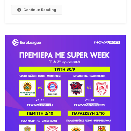
Ζερμέν
Και
Continue Reading
16
Ακόμα
Ματς
Παίζουν
Στην
COSMOTE
TV