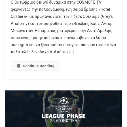
Ο Οκτώβριος ξεκινά δυναμικά στην COSMOTE TV
Με
φέρνοντας την πολυαναμενόμενη σειρά δράσης «Hotel
Το
Costiera», με πρωταγωνιστή τον Τζέσε Ουίλιαμς (Grey’s
Πολυαναμενόμεν
Anatomy) και τον σκηνοθέτη του «Breaking Bad», Άνταμ
«Hotel
Costiera»
Μπερνστάιν. Η σειρά μας μεταφέρει στην Ακτή Αμάλφι,
Και
όπου ένας πρώην πεζοναύτης αναλαμβάνει να λύσει
Τα
μυστήρια και να ξεσκεπάσει οικογενειακά μυστικά σε ένα
Βασισμένα
πολυτελές ξενοδοχείο. Από την […]
Σε
Αληθινά
Continue Reading
Γεγονότα
«The
Gray
House»
Και
«The
Hack»