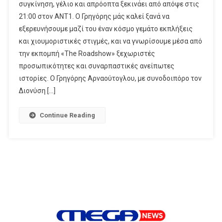
συγκίνηση, γέλιο και απρόοπτα ξεκινάει από απόψε στις
Αρναούτογλου
21:00 στον ΑΝΤ1. Ο Γρηγόρης μάς καλεί ξανά να
Επιστρέφει
εξερευνήσουμε μαζί του έναν κόσμο γεμάτο εκπλήξεις
Για
Να
και χιουμοριστικές στιγμές, και να γνωρίσουμε μέσα από
Ανακαλύψει
την εκπομπή «The Roadshow» ξεχωριστές
Ακόμα
προσωπικότητες και συναρπαστικές ανείπωτες
Περισσότερες
ιστορίες. Ο Γρηγόρης Αρναούτογλου, με συνοδοιπόρο τον
Ομορφιές
Διονύση […]
Και
Μοναδικούς
Continue Reading
Ανθρώπους
Σε
Όλη
Την
Ελλάδα