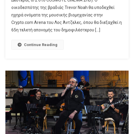
Δευτέρας 6/2 στο COSMOTE CINEMA 2HD). Ο
Της
οικοδεσπότης της βραδιάς Trevor Noah θα υποδεχθεί
Μουσικής
ηχηρά ονόματα της μουσικής βιομηχανίας στην
Χτυπά
Crypto.com Arena του Λος Άντζελες, όπου θα διεξαχθεί η
Αποκλειστικά
65η τελετή απονομής του δημοφιλέστερου […]
Στην
COSMOTE
Continue Reading
TV