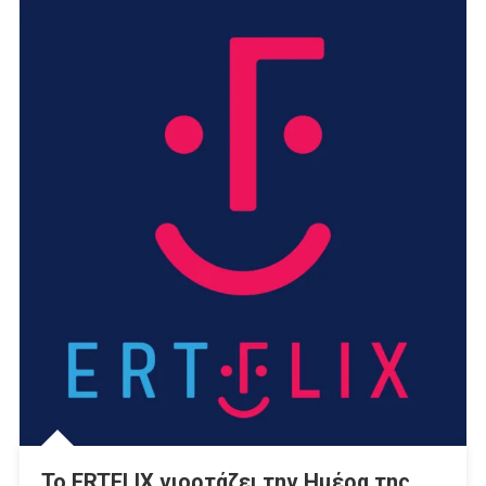
Το ERTFLIX γιορτάζει την Ημέρα της