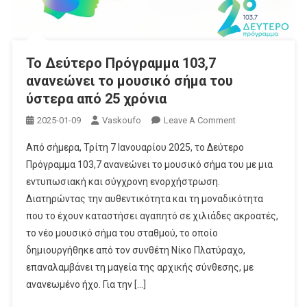
Το Δεύτερο Πρόγραμμα 103,7
ανανεώνει το μουσικό σήμα του
ύστερα από 25 χρόνια
On
2025-01-09
Vaskoufo
Leave A Comment
Το
Aπό σήμερα, Τρίτη 7 Ιανουαρίου 2025, το Δεύτερο
Δεύτερο
Πρόγραμμα 103,7 ανανεώνει το μουσικό σήμα του με μια
Πρόγραμμα
εντυπωσιακή και σύγχρονη ενορχήστρωση.
103,7
Διατηρώντας την αυθεντικότητα και τη μοναδικότητα
Ανανεώνει
Το
που το έχουν καταστήσει αγαπητό σε χιλιάδες ακροατές,
Μουσικό
το νέο μουσικό σήμα του σταθμού, το οποίο
Σήμα
δημιουργήθηκε από τον συνθέτη Νίκο Πλατύραχο,
Του
επαναλαμβάνει τη μαγεία της αρχικής σύνθεσης, με
Ύστερα
ανανεωμένο ήχο. Για την […]
Από