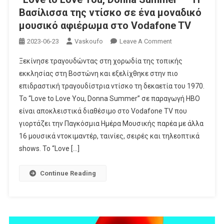
Βασίλισσα της ντίσκο σε ένα μοναδικό
μουσικό αφιέρωμα στο Vodafone TV
On
2023-06-23
Vaskoufo
Leave A Comment
“Love
Ξεκίνησε τραγουδώντας στη χορωδία της τοπικής
To
εκκλησίας στη Βοστώνη και εξελίχθηκε στην πιο
Love
επιδραστική τραγουδίστρια ντίσκο τη δεκαετία του 1970.
You,
Το “Love to Love You, Donna Summer” σε παραγωγή ΗΒΟ
Donna
Summer”
είναι αποκλειστικά διαθέσιμο στο Vodafone TV που
–
γιορτάζει την Παγκόσμια Ημέρα Μουσικής παρέα με άλλα
Η
16 μουσικά ντοκιμαντέρ, ταινίες, σειρές και τηλεοπτικά
Βασίλισσα
shows. Το “Love […]
Της
Ντίσκο
Continue Reading
Σε
Ένα
Μοναδικό
Μουσικό