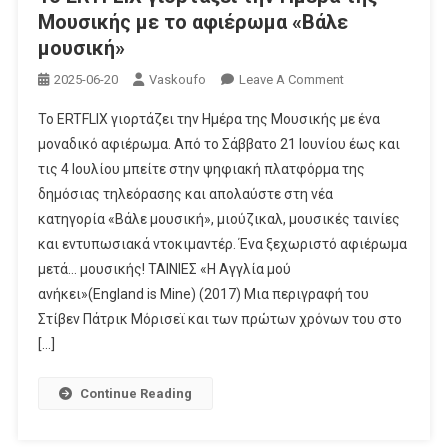
Μουσικής με το αφιέρωμα «Βάλε
μουσική»
On
2025-06-20
Vaskoufo
Leave A Comment
Το
Το ERTFLIX γιορτάζει την Ημέρα της Μουσικής με ένα
ERTFLIX
μοναδικό αφιέρωμα. Από το Σάββατο 21 Ιουνίου έως και
Γιορτάζει
τις 4 Ιουλίου μπείτε στην ψηφιακή πλατφόρμα της
Την
δημόσιας τηλεόρασης και απολαύστε στη νέα
Ημέρα
Της
κατηγορία «Βάλε μουσική», μιούζικαλ, μουσικές ταινίες
Μουσικής
και εντυπωσιακά ντοκιμαντέρ. Ένα ξεχωριστό αφιέρωμα
Με
μετά… μουσικής! ΤΑΙΝΙΕΣ «Η Αγγλία μού
Το
ανήκει»(England is Mine) (2017) Μια περιγραφή του
Αφιέρωμα
Στίβεν Πάτρικ Μόρισεϊ και των πρώτων χρόνων του στο
«Βάλε
[…]
Μουσική»
Continue Reading