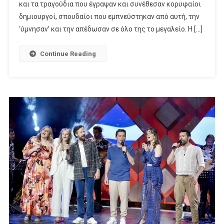
Και
και τα τραγούδια που έγραψαν και συνέθεσαν κορυφαίοι
Σας
δημιουργοί, σπουδαίοι που εμπνεύστηκαν από αυτή, την
Εύχεται
‘ύμνησαν’ και την απέδωσαν σε όλο της το μεγαλείο. Η […]
Καλό
Καλοκαίρι»
Continue Reading