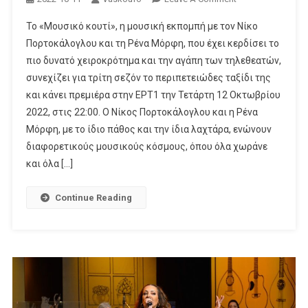
«Μουσικό
Το «Μουσικό κουτί», η μουσική εκπομπή με τον Νίκο
Κουτί»:
Πορτοκάλογλου και τη Ρένα Μόρφη, που έχει κερδίσει το
Πρεμιέρα
πιο δυνατό χειροκρότημα και την αγάπη των τηλεθεατών,
Με
συνεχίζει για τρίτη σεζόν το περιπετειώδες ταξίδι της
Πίτσα
Παπαδοπούλου
και κάνει πρεμιέρα στην ΕΡΤ1 την Τετάρτη 12 Οκτωβρίου
Και
2022, στις 22:00. Ο Νίκος Πορτοκάλογλου και η Ρένα
String
Μόρφη, με το ίδιο πάθος και την ίδια λαχτάρα, ενώνουν
Demons
διαφορετικούς μουσικούς κόσμους, όπου όλα χωράνε
και όλα […]
Continue Reading