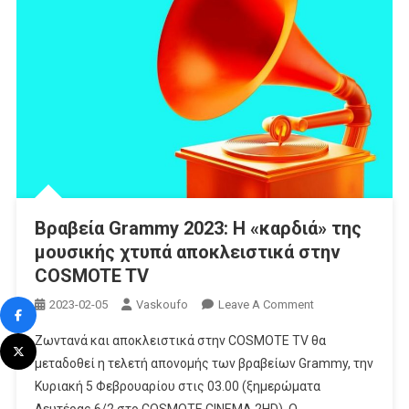
Αφιέρωμα
Στο
Vodafone
TV
Βραβεία Grammy 2023: Η «καρδιά» της
μουσικής χτυπά αποκλειστικά στην
COSMOTE TV
On
2023-02-05
Vaskoufo
Leave A Comment
Βραβεία
Ζωντανά και αποκλειστικά στην COSMOTE TV θα
Grammy
μεταδοθεί η τελετή απονομής των βραβείων Grammy, την
2023:
Κυριακή 5 Φεβρουαρίου στις 03.00 (ξημερώματα
Η
«καρδιά»