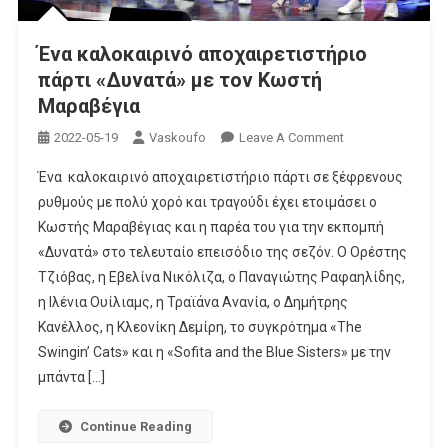
Ένα καλοκαιρινό αποχαιρετιστήριο
πάρτι «Δυνατά» με τον Κωστή
Μαραβέγια
On
2022-05-19
Vaskoufo
Leave A Comment
Ένα
Ένα καλοκαιρινό αποχαιρετιστήριο πάρτι σε ξέφρενους
Καλοκαιρινό
ρυθμούς με πολύ χορό και τραγούδι έχει ετοιμάσει ο
Αποχαιρετιστήρι
Κωστής Μαραβέγιας και η παρέα του για την εκπομπή
Πάρτι
«Δυνατά» στο τελευταίο επεισόδιο της σεζόν. Ο Ορέστης
«Δυνατά»
Με
Τζιόβας, η Εβελίνα Νικόλιζα, ο Παναγιώτης Ραφαηλίδης,
Τον
η Ιλένια Ουίλιαμς, η Τραϊάνα Ανανία, ο Δημήτρης
Κωστή
Κανέλλος, η Κλεονίκη Δεμίρη, το συγκρότημα «The
Μαραβέγια
Swingin’ Cats» και η «Sofita and the Blue Sisters» με την
μπάντα […]
Continue Reading