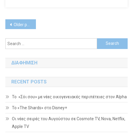
Posts
Older posts
navigation
Search
for:
ΔΙΑΦΗΜΙΣΗ
RECENT POSTS
Το «Σόι σου» με νέες οικογενειακές περιπέτειες στον Alpha
To «The Shards» στο Disney+
Οι νέες σειρές του Αυγούστου σε Cosmote TV, Nova, Netflix,
Apple TV