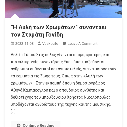
“Η Αυλή των Χρωμάτων” συναντάει
τον Σταμάτη Γονίδη
On
2022-11-08
Vaskoufo
Leave A Comment
“Η
Δελτίο Τύπου Στις αυλές γίνονται οι ομορφότερες και
Αυλή
πιο ειλικρινείς συναντήσεις.Εκεί, όπου μαζεύονται
Των
άνθρωποι αυθεντικοί και ανιδιοτελείς, για να μοιραστούν
Χρωμάτων”
τα κομμάτια τις ζωής τους. Όπως στην «Αυλή των
Συναντάει
Τον
χρωμάτων». Στην εκπομπή όπου η δημοσιογράφος
Σταμάτη
Αθηνά Καμπάκογλου και ο σπουδαίος συνθέτης και
Γονίδη
δεξιοτέχνης του μπουζουκιού Χρήστος Νικολόπουλος
υποδέχονται ανθρώπους της τέχνης και της μουσικής,
[…]
Continue Reading