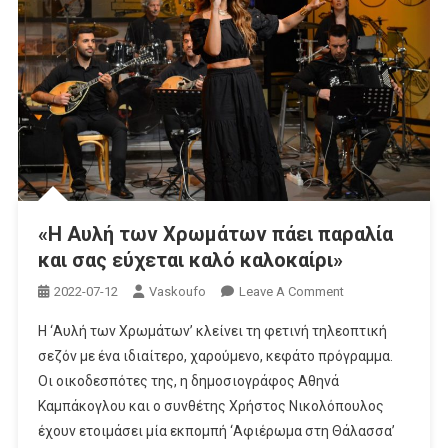
«Η Αυλή των Χρωμάτων πάει παραλία
και σας εύχεται καλό καλοκαίρι»
On
2022-07-12
Vaskoufo
Leave A Comment
«Η
Η ‘Αυλή των Χρωμάτων’ κλείνει τη φετινή τηλεοπτική
Αυλή
σεζόν με ένα ιδιαίτερο, χαρούμενο, κεφάτο πρόγραμμα.
Των
Οι οικοδεσπότες της, η δημοσιογράφος Αθηνά
Χρωμάτων
Καμπάκογλου και ο συνθέτης Χρήστος Νικολόπουλος
Πάει
Παραλία
έχουν ετοιμάσει μία εκπομπή ‘Αφιέρωμα στη Θάλασσα’