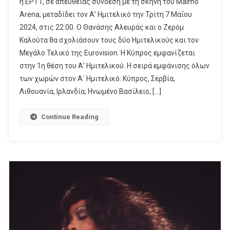
η ΕΡΤ1, σε απευθείας σύνδεση με τη σκηνή του Μalmö
Α’
Arena, μεταδίδει τον Α’ Ημιτελικό την Τρίτη 7 Μαΐου
Ημιτελικός,
Απευθείας
2024, στις 22:00. O Θανάσης Αλευράς και o Ζερόμ
Από
Καλούτα θα σχολιάσουν τους δύο Ημιτελικούς και τον
Τη
Μεγάλο Τελικό της Eurovision. Η Κύπρος εμφανίζεται
Σουηδία,
στην 1η θέση του Α’ Ημιτελικού. Η σειρά εμφάνισης όλων
Στην
των χωρών στον Α΄ Ημιτελικό: Κύπρος, Σερβία,
ΕΡΤ1!
Λιθουανία, Ιρλανδία, Ηνωμένο Βασίλειο, […]
Continue Reading