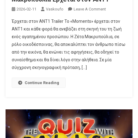
On
2026-02-11
Vaskoufo
Leave A Comment
«MOMENTS»
Έρχεται στον ΑΝΤ1 Trailer Το «Moments» έρχεται στον
Με
ΑΝΤ1 και κάθε φορά θα ανεβάζει στη σκηνή του τη ζωή
Την
ενός αγαπημένου προσώπου. H Ζέτα Μακρυπούλια, σε
Ζέτα
ρόλο οικοδέσποινας, θα αποκαλύπτει τον άνθρωπο πίσω
Μακρυπούλια
Έρχεται
από την εικόνα, θα ενώνει τις αφηγήσεις, θα οδηγεί το
Στον
συναίσθημα και θα δίνει λόγο στην αλήθεια. Σε μία
ΑΝΤ1
σύγχρονη σκηνογραφική πρόταση, […]
Continue Reading