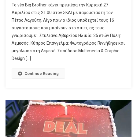
Το νέο Big Brother κάνει πρεμιέρα την Κυριακή 27
Τους
Απριλίου στις 21.00 στον ΣΚΑΪ με παρουσιαστή τον
16
Πέτρο Λαγούτη. Λίγο πριν ο ίδιος υποδεχτεί τους 16
Συγκάτοικους
συγκάτοικους που μπαίνουν στο σπίτι, ας τους
Πρεμιέρα,
Την
γνωρίσουμε: Στυλιάνα Αβερκίου Ηλικία: 25 ετών Πόλη:
Κυριακή
Λεμεσός, Κύπρος Επάγγελμα: Φωτογράφος Γεννήθηκε και
27
μεγάλωσε στη Λεμεσό. Σπούδασε Multimedia & Graphic
Απριλίου
Design […]
Στις
21.00
Continue Reading
Στον
ΣΚΑΪ