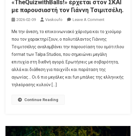
«TheQuizwithBalls!» έρχεται στον ΣΚΑΪ
με παρουσιαστή τον Γιάννη Τσιμιτσέλη.
On
2026-02-09
Vaskoufo
Leave A Comment
«TheQuizwithBalls
Με την άνεση, το επικοινωνιακό χάρισμα και το χιούμορ
Έρχεται
που τον χαρακτηρίζουν, ο πολυτάλαντος Γιάννης
Στον
Τσιμιτσέλης αναλαμβάνει την παρουσίαση του ομότιτλου
ΣΚΑΪ
format των Talpa Studios, που σημειώνει μεγάλη
Με
Παρουσιαστή
επιτυχία στη διεθνή αγορά. Ερωτήσεις με σοβαρότητα,
Τον
αλλά και διάθεση για παιχνίδι και παράταση της
Γιάννη
αγωνίας… Οι 6 πιο μεγάλες και fun μπάλες της ελληνικής
Τσιμιτσέλη.
τηλεόρασης κυλούν […]
Continue Reading