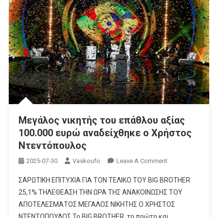
Μεγάλος νικητής του επάθλου αξίας
100.000 ευρώ αναδείχθηκε ο Χρήστος
Ντεντόπουλος
On
2025-07-30
Vaskoufo
Leave A Comment
Μεγάλος
ΣΑΡΩΤΙΚΗ ΕΠΙΤΥΧΙΑ ΓΙΑ ΤΟN ΤΕΛΙΚΟ ΤΟΥ BIG BROTHER
Νικητής
25,1% ΤΗΛΕΘΕΑΣΗ ΤΗΝ ΩΡΑ ΤΗΣ ΑΝΑΚΟΙΝΩΣΗΣ ΤΟΥ
Του
ΑΠΟΤΕΛΕΣΜΑΤΟΣ ΜΕΓΑΛΟΣ ΝΙΚΗΤΗΣ Ο ΧΡΗΣΤΟΣ
Επάθλου
ΝΤΕΝΤΟΠΟΥΛΟΣ Το BIG BROTHER, το πρώτο και
Αξίας