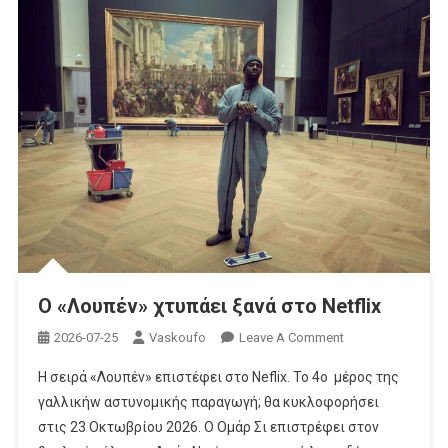
O «Λουπέν» χτυπάει ξανά στο Netflix
On
2026-07-25
Vaskoufo
Leave A Comment
O
Η σειρά «Λουπέν» επιστέφει στο Neflix. Το 4o μέρος της
«Λουπέν»
γαλλικήw αστυνομικής παραγωγή; θα κυκλοφορήσει
Χτυπάει
στις 23 Οκτωβρίου 2026. Ο Ομάρ Σι επιστρέφει στον
Ξανά