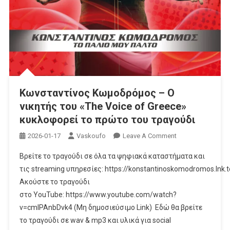
Κωνσταντίνος Κωμοδρόμος – Ο
νικητής του «The Voice of Greece»
κυκλοφορεί το πρώτο του τραγούδι
On
2026-01-17
Vaskoufo
Leave A Comment
Κωνσταντίνος
Βρείτε το τραγούδι σε όλα τα ψηφιακά καταστήματα και
Κωμοδρόμος
τις streaming υπηρεσίες: https://konstantinoskomodromos.lnk.
–
Ακούστε το τραγούδι
Ο
στο YouTube: https://www.youtube.com/watch?
Νικητής
Του
v=cmlPAnbDvk4 (Μη δημοσιεύσιμο Link) Εδώ θα βρείτε
«The
τo τραγούδι σε wav & mp3 και υλικά για social
Voice