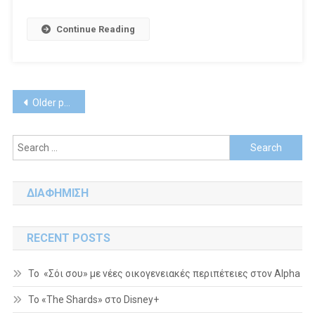
Continue Reading
Posts
Older posts
navigation
Search
for:
ΔΙΑΦΗΜΙΣΗ
RECENT POSTS
Το «Σόι σου» με νέες οικογενειακές περιπέτειες στον Alpha
To «The Shards» στο Disney+