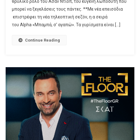
θρυλικό ρόλο του Ασάν Ντιόπ, του ευγενή λωποδύτη που
Στο
Netflix
μπορεί να ξεγελάσεις τους πάντες. **Με νέα επεισόδια
επιστρέφει τη νέα τηλεοπτική σεζόν, η α σειρά
του Alpha «Μπαμπά, σ’ αγαπώ». Τα γυρίσματα είναι […]
Continue Reading