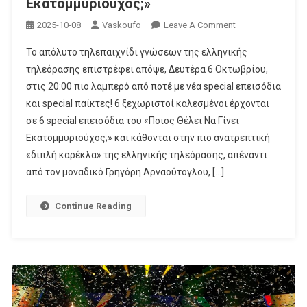
Εκατομμυριούχος;»
On
2025-10-08
Vaskoufo
Leave A Comment
«Ποιος
To απόλυτο τηλεπαιχνίδι γνώσεων της ελληνικής
Θέλει
τηλεόρασης επιστρέφει απόψε, Δευτέρα 6 Οκτωβρίου,
Να
στις 20:00 πιο λαμπερό από ποτέ με νέα special επεισόδια
Γίνει
και special παίκτες! 6 ξεχωριστοί καλεσμένοι έρχονται
Εκατομμυριούχος
σε 6 special επεισόδια του «Ποιος Θέλει Να Γίνει
Εκατομμυριούχος;» και κάθονται στην πιο ανατρεπτική
«διπλή καρέκλα» της ελληνικής τηλεόρασης, απέναντι
από τον μοναδικό Γρηγόρη Αρναούτογλου, […]
Continue Reading