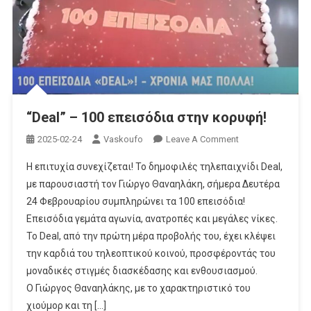
“Deal” – 100 επεισόδια στην κορυφή!
On
2025-02-24
Vaskoufo
Leave A Comment
“Deal”
Η επιτυχία συνεχίζεται! Το δημοφιλές τηλεπαιχνίδι Deal,
–
με παρουσιαστή τον Γιώργο Θαναηλάκη, σήμερα Δευτέρα
100
24 Φεβρουαρίου συμπληρώνει τα 100 επεισόδια!
Επεισόδια
Επεισόδια γεμάτα αγωνία, ανατροπές και μεγάλες νίκες.
Στην
Κορυφή!
Το Deal, από την πρώτη μέρα προβολής του, έχει κλέψει
την καρδιά του τηλεοπτικού κοινού, προσφέροντάς του
μοναδικές στιγμές διασκέδασης και ενθουσιασμού.
Ο Γιώργος Θαναηλάκης, με το χαρακτηριστικό του
χιούμορ και τη […]