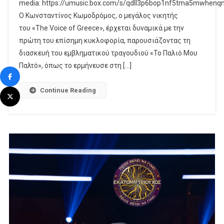
media: https://umusic.box.com/s/qdll3p6bop1nf5tma5mwhenq
Of
Ο Κωνσταντίνος Κωμοδρόμος, ο μεγάλος νικητής
Greece»
του «The Voice of Greece», έρχεται δυναμικά με την
Κυκλοφορεί
πρώτη του επίσημη κυκλοφορία, παρουσιάζοντας τη
Το
διασκευή του εμβληματικού τραγουδιού «Το Παλιό Μου
Πρώτο
Παλτό», όπως το ερμήνευσε στη […]
Του
Τραγούδι
Continue Reading