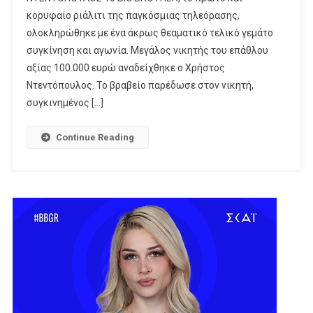
100.000
κορυφαίο ριάλιτι της παγκόσμιας τηλεόρασης,
Ευρώ
ολοκληρώθηκε με ένα άκρως θεαματικό τελικό γεμάτο
Αναδείχθηκε
συγκίνηση και αγωνία. Μεγάλος νικητής του επάθλου
Ο Χρήστος
αξίας 100.000 ευρώ αναδείχθηκε ο Χρήστος
Ντεντόπουλος
Ντεντόπουλος. Το βραβείο παρέδωσε στον νικητή,
συγκινημένος […]
Continue Reading