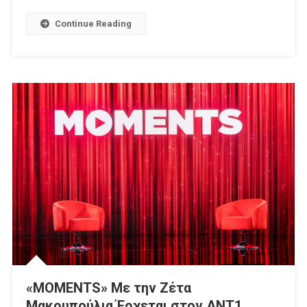
Continue Reading
«MOMENTS» Με την Ζέτα
Μακρυπούλια Έρχεται στον ΑΝΤ1