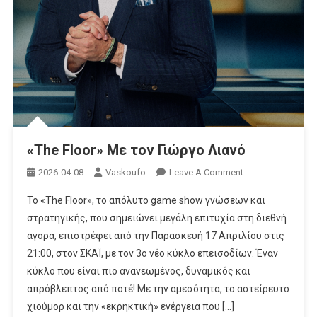
«The Floor» Με τον Γιώργο Λιανό
On
2026-04-08
Vaskoufo
Leave A Comment
«The
Το «The Floor», το απόλυτο game show γνώσεων και
Floor»
στρατηγικής, που σημειώνει μεγάλη επιτυχία στη διεθνή
Με
αγορά, επιστρέφει από την Παρασκευή 17 Απριλίου στις
Τον
21:00, στον ΣΚΑΪ, με τον 3ο νέο κύκλο επεισοδίων. Έναν
Γιώργο
Λιανό
κύκλο που είναι πιο ανανεωμένος, δυναμικός και
απρόβλεπτος από ποτέ! Με την αμεσότητα, το αστείρευτο
χιούμορ και την «εκρηκτική» ενέργεια που […]