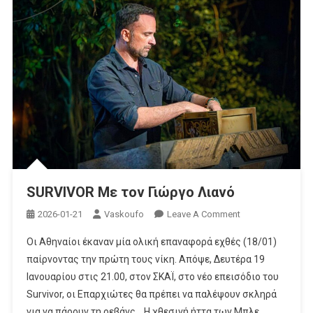
SURVIVOR Με τον Γιώργο Λιανό
On
2026-01-21
Vaskoufo
Leave A Comment
SURVIVOR
Οι Αθηναίοι έκαναν μία ολική επαναφορά εχθές (18/01)
Με
παίρνοντας την πρώτη τους νίκη. Απόψε, Δευτέρα 19
Τον
Ιανουαρίου στις 21.00, στον ΣΚΑΪ, στο νέο επεισόδιο του
Γιώργο
Survivor, οι Επαρχιώτες θα πρέπει να παλέψουν σκληρά
Λιανό
για να πάρουν τη ρεβάνς. Η χθεσινή ήττα των Μπλε