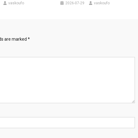
vaskoufo
2026-07-29
vaskoufo
lds are marked
*