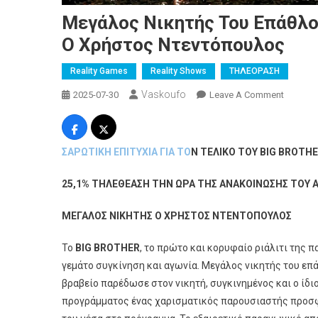
Μεγάλος Νικητής Του Επάθλο
Ο Χρήστος Ντεντόπουλος
Reality Games
Reality Shows
ΤΗΛΕΟΡΑΣΗ
Vaskoufo
On
2025-07-30
Leave A Comment
Μεγάλο
Νικητής
Του
ΣΑΡΩΤΙΚΗ ΕΠΙΤΥΧΙΑ ΓΙΑ ΤΟ
N
ΤΕΛΙΚΟ ΤΟΥ
BIG BROTH
Επάθλο
Αξίας
25,1% ΤΗΛΕΘΕΑΣΗ ΤΗΝ ΩΡΑ ΤΗΣ ΑΝΑΚΟΙΝΩΣΗΣ ΤΟΥ
100.000
Ευρώ
ΜΕΓΑΛΟΣ ΝΙΚΗΤΗΣ Ο ΧΡΗΣΤΟΣ ΝΤΕΝΤΟΠΟΥΛΟΣ
Αναδεί
Ο Χρήσ
Το
BIG BROTHER
, το πρώτο και κορυφαίο ριάλιτι της
Ντεντό
γεμάτο συγκίνηση και αγωνία. Μεγάλος νικητής του επ
βραβείο παρέδωσε στον νικητή, συγκινημένος και ο ίδιο
προγράμματος ένας χαρισματικός παρουσιαστής προσφέ