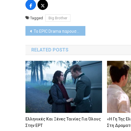
Tagged
Big Brother
Post
Το EPIC Drama παρουσιάζει την «Τζέιν Έιρ»: Ένα κλασικό έργο του 19ου αιώνα που εξακολουθεί να υπάρχει
navigation
RELATED POSTS
Ελληνικές Και Ξένες Ταινίες Για Όλους
«Η Γη Της Ε
Στην ΕΡΤ
Στη Δραματ