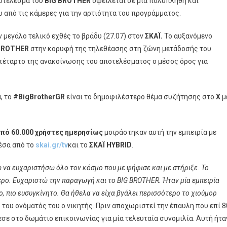
ποτέλεσμα του
BIG BROTHER
οφείλεται σε μία πολυπληθή και
από τις κάμερες για την αρτιότητα του προγράμματος.
 μεγάλο τελικό εχθές το βράδυ (27.07) στον
ΣΚΑΪ.
Το αυξανόμενο
BROTHER
στην κορυφή της τηλεθέασης στη ζώνη μετάδοσής του
 τέταρτο της ανακοίνωσης του αποτελέσματος ο μέσος όρος για
, το
#
BigBrotherGR
είναι το δημοφιλέστερο θέμα συζήτησης στο
X
μ
πό 60.000 χρήστες ημερησίως
μοιράστηκαν αυτή την εμπειρία με
μέσα από το
skai
.
gr
/
tv
και το
ΣΚΑΪ
HYBRID
.
να ευχαριστήσω όλο τον κόσμο που με ψήφισε και με στήριξε. Το
ερο. Ευχαριστώ την παραγωγή και το
BIG BROTHER
. Ήταν μία εμπειρία
ο, πιο ευσυγκίνητο. Θα ήθελα να είχα βγάλει περισσότερο το χιούμορ
ου ονόματός του ο νικητής. Πριν αποχωριστεί την έπαυλη που επί 8
εσε στο δωμάτιο επικοινωνίας για μία τελευταία συνομιλία. Αυτή ήτα