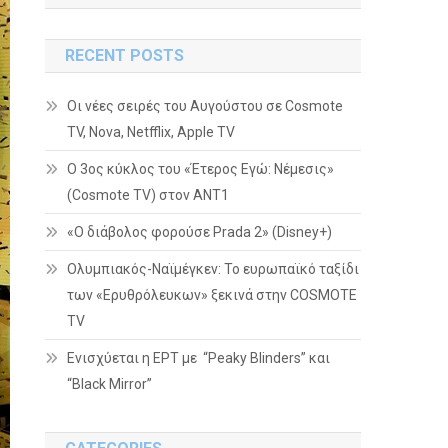
RECENT POSTS
Οι νέες σειρές του Αυγούστου σε Cosmote
TV, Nova, Netfflix, Apple TV
Ο 3ος κύκλος του «Έτερος Εγώ: Νέμεσις»
(Cosmote TV) στον ΑΝΤ1
«Ο διάβολος φορούσε Prada 2» (Disney+)
Ολυμπιακός-Ναϊμέγκεν: Το ευρωπαϊκό ταξίδι
των «Ερυθρόλευκων» ξεκινά στην COSMOTE
TV
Ενισχύεται η ΕΡΤ με “Peaky Blinders” και
“Black Mirror”