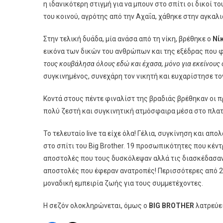
η ιδανικότερη στιγμή για να μπουν στο σπίτι οι δικοί 
του κοινού, αγρότης από την Αχαΐα, χάθηκε στην αγκαλι
Στην τελική δυάδα, μία ανάσα από τη νίκη, βρέθηκε ο
Νί
εικόνα των δικών του ανθρώπων και της εξέδρας που 
τους κουβάλησα όλους εδώ και έχασα, μόνο για εκείνους
συγκινημένος, συνεχάρη τον νικητή και ευχαρίστησε το
Κοντά στους πέντε φιναλίστ της βραδιάς βρέθηκαν οι π
πολύ ζεστή και συγκινητική ατμόσφαιρα μέσα στο πλατ
Το τελευταίο live τα είχε όλα! Γέλια, συγκίνηση και α
στο σπίτι του Big Brother. 19 προσωπικότητες που κέν
αποστολές που τους δυσκόλεψαν αλλά τις διασκέδασαν! 
αποστολές που έφεραν ανατροπές! Περισσότερες από 
μοναδική εμπειρία ζωής για τους συμμετέχοντες.
Η σεζόν ολοκληρώνεται, όμως ο
BIG BROTHER
λατρεύει