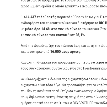
του μέσα στο πρόγραμμα. Το εξαιρετικό παραγωγικό α
αφοσιωμένη ομάδα, η οποία εργάστηκε ακούραστα πίσω 
1.414.437 τηλεθεατές
παρακολούθησαν έστω για 1′ τον
ενδιαφέρον του τηλεοπτικού κοινού διατήρησε το
BIG 
με
μέσο όρο 14.6%
στο γενικό σύνολο
του κοινού. Στο
το
γενικό σύνολο του κοινού
ήταν
25,1%
.
Από την ώρα έναρξης του τελικού έως και αυτή την ώρα
περισσότερες από
16.000 αναρτήσεις
.
Καθόλη τη διάρκεια του προγράμματος
περισσότεροι α
τους συγκάτοικους συντονιζόμενοι στο livestreaming 
«Νιώθω αμήχανα. Θέλω να σας ευχαριστήσω όλους. Θέλω 
ευχαριστώ είναι τόσο λίγο. Θα προσπαθήσω για το καλύτ
που δεν τη περίμενα ποτέ. Γνώρισα έναν καινούριο Χρήστ
μου»,
δήλωσε συγκινημένος τη στιγμή της ανακοίνωσης τ
ημέρες αποτέλεσε το σπίτι του, ο BIG BROTHER τον κάλ