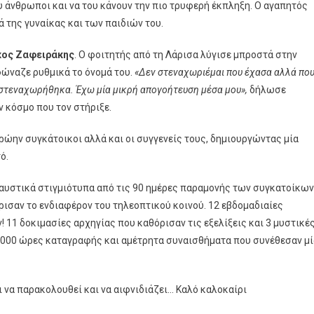
του άνθρωποι και να του κάνουν την πιο τρυφερή έκπληξη. Ο αγαπητός
ά της γυναίκας και των παιδιών του.
κος Ζαφειράκης
. Ο φοιτητής από τη Λάρισα λύγισε μπροστά στην
φώναζε ρυθμικά το όνομά του.
«Δεν στεναχωριέμαι που έχασα αλλά πο
 στεναχωρήθηκα. Έχω μία μικρή απογοήτευση μέσα μου»,
δήλωσε
ν κόσμο που τον στήριξε.
ρώην συγκάτοικοι αλλά και οι συγγενείς τους, δημιουργώντας μία
ό.
πολαυστικά στιγμιότυπα από τις 90 ημέρες παραμονής των συγκατοίκων
τρισαν το ενδιαφέρον του τηλεοπτικού κοινού. 12 εβδομαδιαίες
11 δοκιμασίες αρχηγίας που καθόρισαν τις εξελίξεις και 3 μυστικέ
2000 ώρες καταγραφής και αμέτρητα συναισθήματα που συνέθεσαν μί
 να παρακολουθεί και να αιφνιδιάζει… Καλό καλοκαίρι