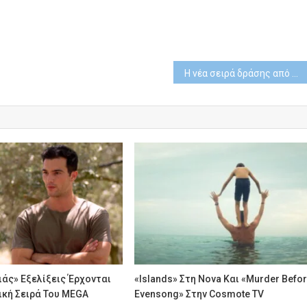
Η νέα σειρά δράσης από την Marvel Animation «Eyes of Wakanda»
λιάς» Εξελίξεις Έρχονται
«Islands» Στη Nova Και «Murder Befo
ική Σειρά Του MEGA
Evensong» Στην Cosmote TV