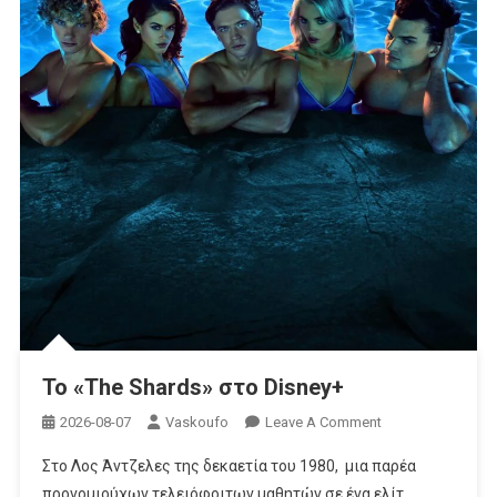
To «The Shards» στο Disney+
On
2026-08-07
Vaskoufo
Leave A Comment
To
Στο Λος Άντζελες της δεκαετία του 1980, μια παρέα
«The Shards»
προνομιούχων τελειόφοιτων μαθητών σε ένα ελίτ