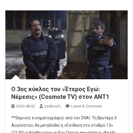
Ο 3ος κύκλος του «Έτερος Εγώ:
Νέμεσις» (Cosmote TV) στον ΑΝΤ1
On
2026-08-02
Vaskoufo
Leave A Comment
Ο
**Θερινός κινηματογράφος από τον ΣΚΑΪ. Τη Δευτέρα 3
3ος
Αυγούστου, θα μεταδοθεί η «Επίθεση στο σταθμό 13»
Κύκλος
(21:00) η βραβευμένη με δύο Όσκαρ περιπέτεια «Apollo