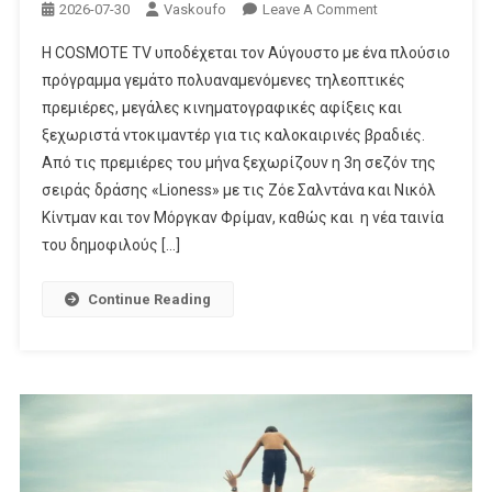
On
2026-07-30
Vaskoufo
Leave A Comment
Η
Η COSMOTE TV υποδέχεται τον Αύγουστο με ένα πλούσιο
3η
πρόγραμμα γεμάτο πολυαναμενόμενες τηλεοπτικές
Σεζόν
πρεμιέρες, μεγάλες κινηματογραφικές αφίξεις και
Του
ξεχωριστά ντοκιμαντέρ για τις καλοκαιρινές βραδιές.
«Lioness»
Με
Από τις πρεμιέρες του μήνα ξεχωρίζουν η 3η σεζόν της
Την
σειράς δράσης «Lioness» με τις Ζόε Σαλντάνα και Νικόλ
Ζόε
Κίντμαν και τον Μόργκαν Φρίμαν, καθώς και η νέα ταινία
Σαλντάνα
του δημοφιλούς […]
Και
Το
Continue Reading
«Scream
7»
Με
Την
Κόρτνεϊ
Κοξ
Έρχονται
Τον