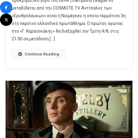
προκριματικό γύρο του UEFA Champions League να
Ευρωπαϊκό
μεταδίδεται από την COSMOTE TV. Αντίπαλος των
Ταξίδι
Των
«Ερυθρόλευκων» είναι η Ναϊμέγκεν, η οποία τερμάτισε 3η
«Ερυθρόλευκων»
στο περσινό ολλανδικό πρωτάθλημα. Ο πρώτος αγώνας
Ξεκινά
στο «Γ. Καραϊσκάκης» θα διεξαχθεί την Τρίτη 4/8, στις
Στην
21:00 σε μετάδοση […]
COSMOTE
TV
Continue Reading