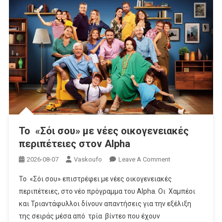
Το «Σόι σου» με νέες οικογενειακές
περιπέτειες στον Alpha
On
2026-08-07
Vaskoufo
Leave A Comment
Το
Το «Σόι σου» επιστρέφει με νέες οικογενειακές
«Σόι
περιπέτειες, στο νέο πρόγραμμα του Alpha. Οι Χαμπέοι
Σου»
και Τριαντάφυλλοι δίνουν απαντήσεις για την εξέλιξη
Με
της σειράς μέσα από τρία βίντεο που έχουν
Νέες Οικογενεια