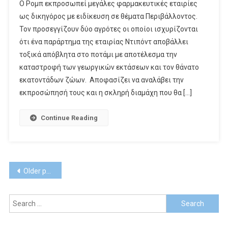
Ο Ρομπ εκπροσωπεί μεγάλες φαρμακευτικές εταιρίες
«Σκοτεινά
ως δικηγόρος με ειδίκευση σε θέματα Περιβάλλοντος.
Νερά»
Τον προσεγγίζουν δύο αγρότες οι οποίοι ισχυρίζονται
Στο
ότι ένα παράρτημα της εταιρίας Ντιπόντ αποβάλλει
Open
τοξικά απόβλητα στο ποτάμι με αποτέλεσμα την
καταστροφή των γεωργικών εκτάσεων και τον θάνατο
εκατοντάδων ζώων. Αποφασίζει να αναλάβει την
εκπροσώπησή τους και η σκληρή διαμάχη που θα […]
Continue Reading
Posts
Older posts
navigation
Search
for: