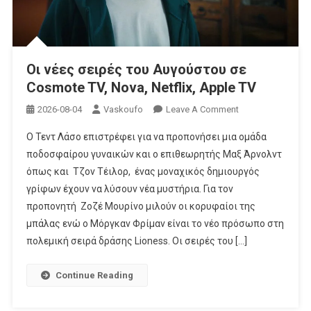
Οι νέες σειρές του Αυγούστου σε
Cosmote TV, Nova, Netflix, Apple TV
On
2026-08-04
Vaskoufo
Leave A Comment
Οι
Ο Τεντ Λάσο επιστρέφει για να προπονήσει μια ομάδα
Νέες
ποδοσφαίρου γυναικών και ο επιθεωρητής Μαξ Άρνολντ
Σειρές
όπως και Τζον Τέιλορ, ένας μοναχικός δημιουργός
Του
γρίφων έχουν να λύσουν νέα μυστήρια. Για τον
Αυγούστου
Σε
προπονητή Ζοζέ Μουρίνο μιλούν οι κορυφαίοι της
Cosmote
μπάλας ενώ ο Μόργκαν Φρίμαν είναι το νέο πρόσωπο στη
TV,
πολεμική σειρά δράσης Lioness. Οι σειρές του […]
Nova,
Netflix,
Continue Reading
Apple
TV