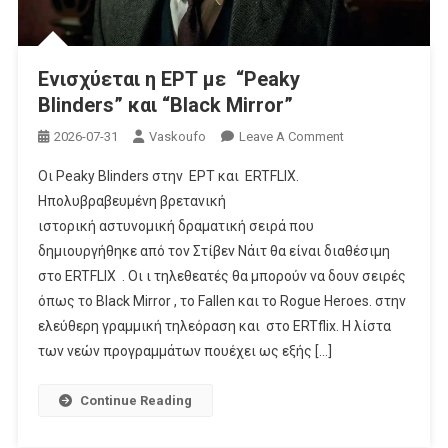
Ενισχύεται η ΕΡΤ με “Peaky
Blinders” και “Black Mirror”
On
2026-07-31
Vaskoufo
Leave A Comment
Ενισχύεται
Οι Peaky Blinders στην ΕΡΤ και ERTFLIX.
Η
Ηπολυβραβευμένη βρετανική
ΕΡΤ
ιστορική αστυνομική δραματική σειρά που
Με
δημιουργήθηκε από τον Στίβεν Νάιτ θα είναι διαθέσιμη
“Peaky
Blinders” Και
στο ERTFLIX . Οι ι τηλεθεατές θα μπορούν να δουν σειρές
“Black
όπως το Black Mirror , το Fallen και το Rogue Heroes. στην
Mirror”
ελεύθερη γραμμική τηλεόραση και στο ERTflix. Η λίστα
των νεών προγραμμάτων πουέχει ως εξής […]
Continue Reading