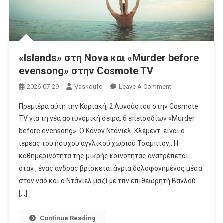
Αύγουστο
Στην
COSMOTE
TV
«Islands» στη Nova και «Murder before
evensong» στην Cosmote TV
On
2026-07-29
Vaskoufo
Leave A Comment
«Islands»
Πρεμιέρα αύτη την Κυριακή, 2 Αυγούστου στην Cosmote
Στη
TV για τη νέα αστυνομική σειρά, 6 επεισοδίων «Murder
Nova
before evensong». Ο Κάνον Ντάνιελ Κλέμεντ είναι ο
Και
ιερέας του ήσυχου αγγλικού χωριού Τσάμπτον,. Η
«Murder
Before
καθημερινότητα της μικρής κοινότητας ανατρέπεται
Evensong»
όταν , ένας άνδρας βρίσκεται άγρια δολοφονημένος μέσα
Στην
στον ναό και ο Ντάνιελ μαζί με τπν επιθεωρητή Βανλού
Cosmote
[…]
TV
Continue Reading