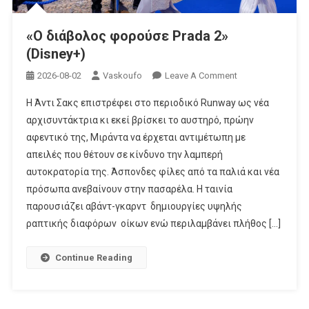
«Ο διάβολος φορούσε Prada 2»
(Disney+)
On
2026-08-02
Vaskoufo
Leave A Comment
«Ο
Η Άντι Σακς επιστρέφει στο περιοδικό Runway ως νέα
Διάβολος
αρχισυντάκτρια κι εκεί βρίσκει το αυστηρό, πρώην
Φορούσε
αφεντικό της, Μιράντα να έρχεται αντιμέτωπη με
Prada
απειλές που θέτουν σε κίνδυνο την λαμπερή
2»
(Disney+)
αυτοκρατορία της. Άσπονδες φίλες από τα παλιά και νέα
πρόσωπα ανεβαίνουν στην πασαρέλα. Η ταινία
παρουσιάζει αβάντ-γκαρντ δημιουργίες υψηλής
ραπτικής διαφόρων οίκων ενώ περιλαμβάνει πλήθος […]
Continue Reading