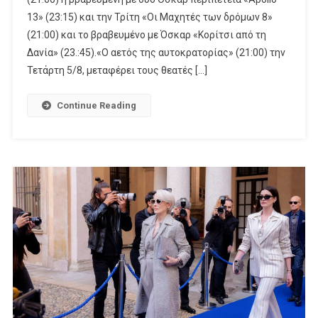
Του
13» (23:15) και την Τρίτη «Οι Μαχητές των δρόμων 8»
«Έτερος
Εγώ:
(21:00) και το βραβευμένο με Όσκαρ «Κορίτσι από τη
Νέμεσις»
Δανία» (23.:45).«Ο αετός της αυτοκρατορίας» (21:00) την
(Cosmote
Τετάρτη 5/8, μεταφέρει τους θεατές […]
TV)
Στον
Continue Reading
ΑΝΤ1