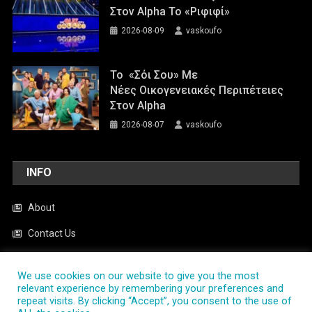
Στον Alpha Το «Ριφιφί»
2026-08-09
vaskoufo
Το «Σόι Σου» Με
Νέες Οικογενειακές Περιπέτειες
Στον Alpha
2026-08-07
vaskoufo
INFO
About
Contact Us
Cookie Policy
We use cookies on our website to give you the most
News
relevant experience by remembering your preferences and
repeat visits. By clicking “Accept”, you consent to the use of
Privacy Policy