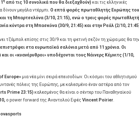
η
 1
από τις 10 συνολικά που θα διεξαχθούν)
και τις ελληνικές
α δίνουν μεγάλα ντέρμπι.
Ο επτά φορές πρωταθλητής Ευρώπης το
 και τη Μπαρτσελόνα (3/10, 21:15), ενώ ο τρεις φορές πρωταθλητ
α κόντρα στη Μπασκόνα (30/9, 21:45) και στην Ρεάλ (2/10, 21:45
νει τζάμπολ επίσης στις 30/9 και τη φετινή σεζόν τη χώρα μας θα τη
 επιστρέφει στα ευρωπαϊκά σαλόνια μετά από 11 χρόνια. Οι
) και οι «κυανέρυθροι» υποδέχονται τους Νάινερς Κέμνιτς (1/10,
of
Europe
»
μια νέα μίνι σειρά επεισοδίων. Οι κόσμοι του αθλητισμού
ζωντανές πόλεις της Ευρώπης, με καλεσμένο έναν αστέρα από τον
ts Prime 23:15)
καλεσμένος θα είναι ο σέντερ του Παναθηναϊκού
10,
o power forward της Αναντολού Εφές
Vincent Poirier
.
ovasports