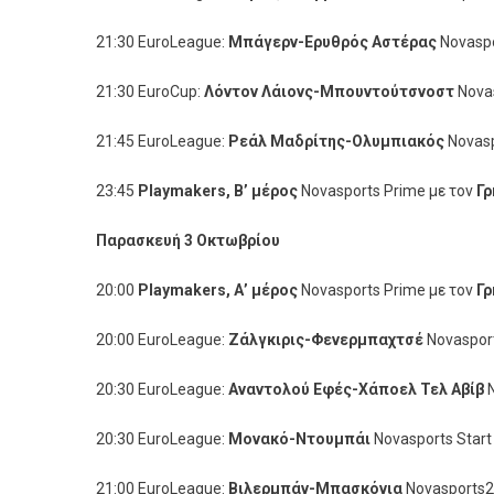
21:30 EuroLeague:
Μπάγερν-Ερυθρός Αστέρας
Novaspo
21:30 EuroCup:
Λόντον Λάιονς-Μπουντούτσνοστ
Novas
21:45 EuroLeague:
Ρεάλ Μαδρίτης-Ολυμπιακός
Novasp
23:45
Playmakers
,
B
’ μέρος
Novasports Prime με τον
Γρ
Παρασκευή 3 Οκτωβρίου
20:00
Playmakers
, Α’ μέρος
Novasports Prime με τον
Γρ
20:00 EuroLeague:
Ζάλγκιρις-Φενερμπαχτσέ
Novaspor
20:30 EuroLeague:
Αναντολού Εφές-Χάποελ Τελ Αβίβ
N
20:30 EuroLeague:
Μονακό-Ντουμπάι
Novasports Star
21:00 EuroLeague:
Βιλερμπάν-Μπασκόνια
Novasports2