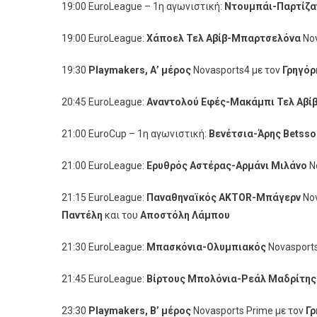
19:00 EuroLeague – 1η αγωνιστική:
Ντουμπάι-Παρτίζα
19:00 EuroLeague:
Χάποελ Τελ Αβίβ-Μπαρτσελόνα
Nov
19:30
Playmakers
, Α’ μέρος
Novasports4 με τον
Γρηγόρ
20:45 EuroLeague:
Αναντολού Εφές-Μακάμπι Τελ Αβί
21:00 EuroCup – 1η αγωνιστική:
Βενέτσια-Άρης Betsso
21:00 EuroLeague:
Ερυθρός Αστέρας-Αρμάνι Μιλάνο
N
21:15 EuroLeague:
Παναθηναϊκός AKTOR-Μπάγερν
Nov
Παντέλη
και του
Αποστόλη Λάμπου
21:30 EuroLeague:
Μπασκόνια-Ολυμπιακός
Novasport
21:45 EuroLeague:
Βίρτους Μπολόνια-Ρεάλ Μαδρίτης
23:30
Playmakers
, Β’ μέρος
Novasports Prime με τον
Γρ