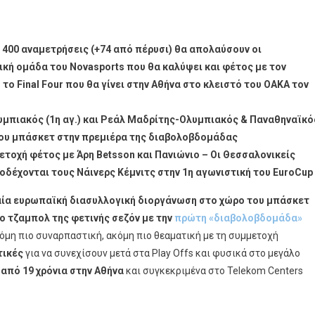
τερη
gue
 400 αναμετρήσεις (+74 από πέρυσι) θα απολαύσουν οι
κή ομάδα του Novasports που θα καλύψει και φέτος με τον
ο το
Final
Four
που θα γίνει στην Αθήνα στο κλειστό του ΟΑΚΑ τον
πιακός (1η αγ.) και Ρεάλ Μαδρίτης-Ολυμπιακός & Παναθηναϊκό
ναϊκό
υ μπάσκετ στην πρεμιέρα της διαβολοβδομάδας
μετοχή φέτος με Άρη
Betsson
και Πανιώνιο – Οι Θεσσαλονικείς
ακό
ποδέχονται τους Νάινερς Κέμνιτς στην 1η αγωνιστική του EuroCup
ία ευρωπαϊκή διασυλλογική διοργάνωση στο χώρο του μπάσκετ
λ
ο τζαμπολ της φετινής σεζόν με την
πρώτη «διαβολοβδομάδα»
λοβδομάδα»
κόμη πιο συναρπαστική, ακόμη πιο θεαματική με τη συμμετοχή
τικές
για να συνεχίσουν μετά στα Play Offs και φυσικά στο μεγάλο
από 19 χρόνια στην Αθήνα
και συγκεκριμένα στο Telekom Centers
rts