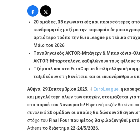
H
Μεγαλύ
EuroLea
20 ομάδες, 38 αγωνιστικές και περισσότερες από
Όλων
συνδρομητές μαζί με την κορυφαία δημοσιογραφι
Των
αρτιότερο τρόπο την EuroLeague με τελικό στόχ
Εποχών
Μάιο του 2026
Με
Παναθηναϊκός AKTOR-Μπάγερν & Μπασκόνια-Ολυμ
Παναθη
AKTOR-Μπαρτσελόνα καθηλώνουν τους φίλους το
AKTOR
Και
Τζάμπολ και στο
EuroCup
με διπλή ελληνική συμ
Ολυμπι
ταξιδεύουν στη Βενέτσια και οι «κυανέρυθροι» υ
Κάνει
Αθήνα, 29 Σεπτεμβρίου 2025. Η
EuroLeague
,
η κορυφα
Τζάμπο
και μεγαλύτερη όλων των εποχών, ετοιμάζεται για τ
Με
«διαβο
στο παρκέ του
Novasports
!
Η φετινή σεζόν θα είναι α
Στο
συνολικά
20 ομάδων οι οποίες θα δώσουν 38 αγωνισ
Παρκε
στόχο του
Final
Four
που φέτος θα φιλοξενηθεί μετά 
Του
Athens
το διάστημα 22-24/5/2026.
Novaspo