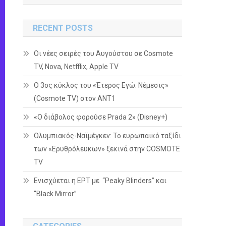
RECENT POSTS
Οι νέες σειρές του Αυγούστου σε Cosmote
TV, Nova, Netfflix, Apple TV
Ο 3ος κύκλος του «Έτερος Εγώ: Νέμεσις»
(Cosmote TV) στον ΑΝΤ1
«Ο διάβολος φορούσε Prada 2» (Disney+)
Ολυμπιακός-Ναϊμέγκεν: Το ευρωπαϊκό ταξίδι
των «Ερυθρόλευκων» ξεκινά στην COSMOTE
TV
Ενισχύεται η ΕΡΤ με “Peaky Blinders” και
“Black Mirror”