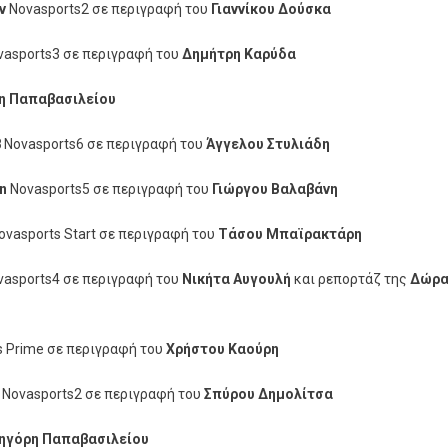
ν
Novasports2 σε περιγραφή του
Γιαννίκου Δούσκα
asports3 σε περιγραφή του
Δημήτρη Καρύδα
η Παπαβασιλείου
β
Novasports6 σε περιγραφή του
Άγγελου Στυλιάδη
n
Novasports5 σε περιγραφή του
Γιώργου Βαλαβάνη
ovasports Start σε περιγραφή του
Τάσου Μπαϊρακτάρη
asports4 σε περιγραφή του
Νικήτα Αυγουλή
και ρεπορτάζ της
Δώρα
s Prime σε περιγραφή του
Χρήστου Καούρη
Novasports2 σε περιγραφή του
Σπύρου Δημολίτσα
ηγόρη Παπαβασιλείου