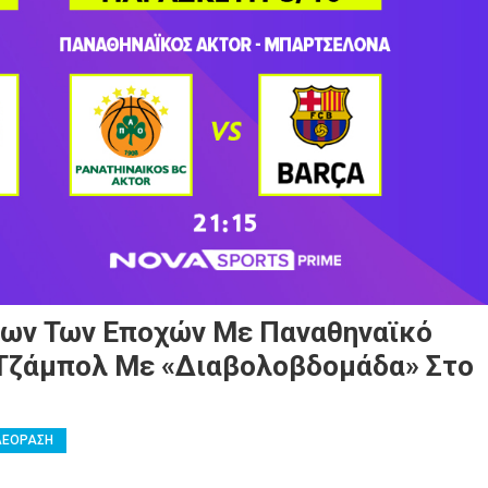
λων Των Εποχών Με Παναθηναϊκό
 Τζάμπολ Με «διαβολοβδομάδα» Στο
ΛΕΟΡΑΣΗ