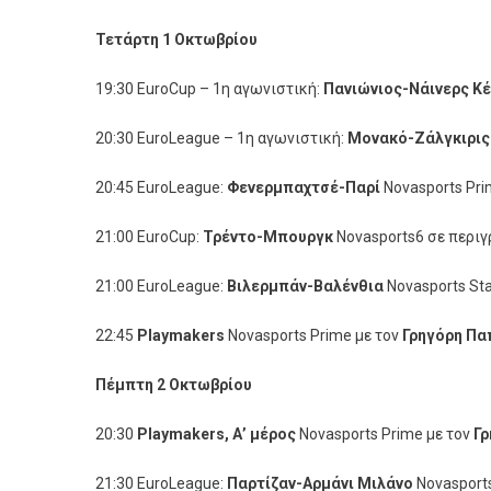
Τετάρτη 1 Οκτωβρίου
19:30 EuroCup – 1η αγωνιστική:
Πανιώνιος-Νάινερς Κέ
20:30 EuroLeague – 1η αγωνιστική:
Μονακό-Ζάλγκιρις
20:45 EuroLeague:
Φενερμπαχτσέ-Παρί
Novasports Pri
21:00 EuroCup:
Τρέντο-Μπουργκ
Novasports6 σε περι
21:00 EuroLeague:
Βιλερμπάν-Βαλένθια
Novasports St
22:45
Playmakers
Novasports Prime με τον
Γρηγόρη Πα
Πέμπτη 2 Οκτωβρίου
20:30
Playmakers
, Α’ μέρος
Novasports Prime με τον
Γρ
21:30 EuroLeague:
Παρτίζαν-Αρμάνι Μιλάνο
Novasport