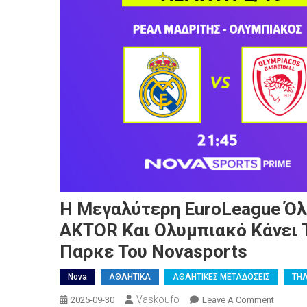
H Μεγαλύτερη EuroLeague Ό
AKTOR Και Ολυμπιακό Κάνει
Παρκε Του Novasports
Nova
ΑΘΛΗΤΙΚΑ
ΑΘΛΗΤΙΚΕΣ ΜΕΤΑΔΟΣΕΙΣ
ΤΗ
Vaskoufo
On
2025-09-30
Leave A Comment