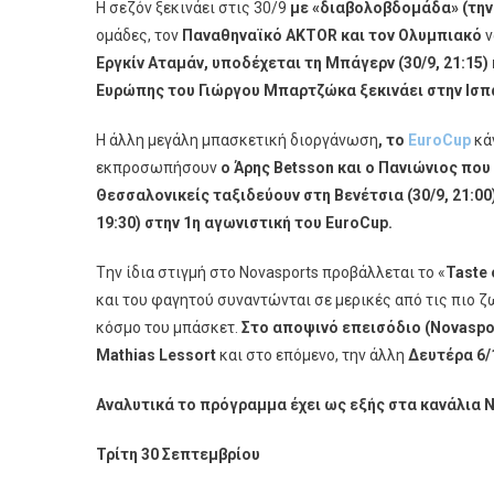
Η σεζόν ξεκινάει στις 30/9
με «διαβολοβδομάδα» (την
ομάδες, τον
Παναθηναϊκό
AKTOR
και τον Ολυμπιακό
ν
Εργκίν Αταμάν, υποδέχεται τη Μπάγερν (30/9, 21:15)
Ευρώπης του Γιώργου Μπαρτζώκα ξεκινάει στην Ισπανί
Η άλλη μεγάλη μπασκετική διοργάνωση
, το
EuroCup
κά
εκπροσωπήσουν
ο Άρης
Betsson
και ο Πανιώνιος που
Θεσσαλονικείς ταξιδεύουν στη Βενέτσια (30/9, 21:00
19:30) στην 1η αγωνιστική του EuroCup.
Tην ίδια στιγμή στο Novasports προβάλλεται το «
Taste
και του φαγητού συναντώνται σε μερικές από τις πιο 
κόσμο του μπάσκετ.
Στο αποψινό επεισόδιο (Novaspor
Mathias Lessort
και στο επόμενο, την άλλη
Δευτέρα 6/
Αναλυτικά το πρόγραμμα έχει ως εξής στα κανάλια
N
Τρίτη 30 Σεπτεμβρίου