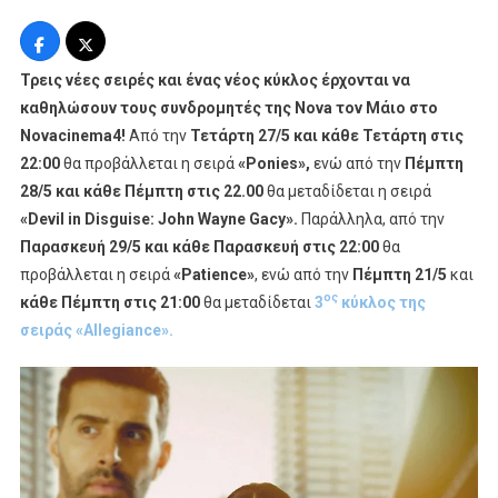
Novacinema:
Καθηλώνουν
Οι
Τρεις νέες σειρές και ένας νέος κύκλος έρχονται να
Νέες
καθηλώσουν τους συνδρομητές της
Nova
τον Μάιο στο
Σειρές
Novacinema
4!
Aπό την
Τετάρτη 27/5 και κάθε Τετάρτη στις
«Ponies»,
22:00
θα προβάλλεται η σειρά
«
Ponies»,
ενώ από την
Πέμπτη
«Devil
28/5 και κάθε Πέμπτη στις 22.00
θα μεταδίδεται η σειρά
In
«
Devil
in
Disguise:
John
Wayne
Gacy».
Παράλληλα, από την
Disguise:
John
Παρασκευή 29/5 και κάθε Παρασκευή στις 22:00
θα
Wayne
προβάλλεται η σειρά
«
Patience»
, ενώ από την
Πέμπτη 21/5
και
Gacy»,
ος
κάθε Πέμπτη στις 21:00
θα μεταδίδεται
3
κύκλος της
«Patience»
σειράς «
Allegiance».
Και
Ο
3ος
Κύκλος
«Allegiance»