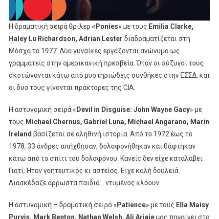
H δραματική σειρά θρίλερ
«Ponies
» με τους
Emilia Clarke,
Haley Lu Richardson, Adrian Lester
διαδραματίζεται στη
Μόσχα το 1977. Δύο γυναίκες εργάζονται ανώνυμα ως
γραμματείς στην αμερικανική πρεσβεία. Όταν οι σύζυγοί τους
σκοτώνονται κάτω από μυστηριώδεις συνθήκες στην ΕΣΣΔ, και
οι δυο τους γίνονται πράκτορες της CIA.
Η αστυνομική σειρά «
Devil in Disguise: John Wayne Gacy
» με
τους
Michael Chernus, Gabriel Luna, Michael Angarano, Marin
Ireland
βασίζεται σε αληθινή ιστορία. Από το 1972 έως το
1978, 33 άνδρες απήχθησαν, δολοφονήθηκαν και θάφτηκαν
κάτω από το σπίτι του δολοφόνου. Κανείς δεν είχε καταλάβει.
Γιατί; Ήταν γοητευτικός κι αστείος. Είχε καλή δουλειά.
Διασκέδαζε άρρωστα παιδιά… ντυμένος κλόουν.
Η αστυνομική – δραματική σειρά «
Patience
» με τους
Ella
Maisy
Purvis,
Mark
Benton,
Nathan
Welsh,
Ali
Ariaie
μας πηγαίνει στο