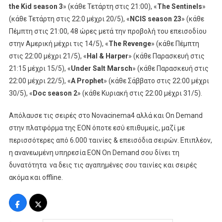
the
Kid
season
3
» (κάθε Τετάρτη στις 21:00), «
The
Sentinels
»
(κάθε Τετάρτη στις 22:0 μέχρι 20/5), «
NCIS
season
23
» (κάθε
Πέμπτη στις 21:00, 48 ώρες μετά την προβολή του επεισοδίου
στην Αμερική μέχρι τις 14/5), «
The
Revenge
» (κάθε Πέμπτη
στις 22:00 μέχρι 21/5), «
Hal
&
Harper
» (κάθε Παρασκευή στις
21:15 μέχρι 15/5), «
Under
Salt
Marsch
» (κάθε Παρασκευή στις
22:00 μέχρι 22/5), «
A
Prophet
» (κάθε Σάββατο στις 22:00 μέχρι
30/5), «
Doc
season
2
» (κάθε Κυριακή στις 22:00 μέχρι 31/5).
Απόλαυσε τις σειρές στο Novacinema4 αλλά και On Demand
στην πλατφόρμα της ΕΟΝ όποτε εσύ επιθυμείς, μαζί με
περισσότερες από 6.000 ταινίες & επεισόδια σειρών. Επιπλέον,
η ανανεωμένη υπηρεσία ΕΟΝ On Demand σου δίνει τη
δυνατότητα να δεις τις αγαπημένες σου ταινίες και σειρές
ακόμα και offline.