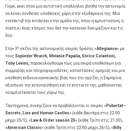
Γιορκ, εκεί όπου μια αυτιστική υπάλληλος βοηθά την αστυνομία
να λύνει σύνθετες υποθέσεις χάρη στην οξυδέρκειά της. Μια
ντετέκτιβ την εντάσσει στην ομάδα της, όπου η εμπιστοσύνη, η
πίεση κι ένας κόσμος που δεν την κατανοεί δοκιμάζουν και τις
δύο.
η
Στην 3
σεζόν της αστυνομικής σειράς δράσης «
Allegiance
» με
τους
Supinder Wraich, Melanie Papalia, Enrico Colantoni,
Toby Levins,
παρακολουθούμε πως μια σειρά υποθέσεων για
συμμορίες και πληροφοριοδότες, καταστάσεις ομηρίας και μια
υπόθεση ενδοοικογενειακής βίας που την αγγίζει, η Σαμπρίνα
αξιοποιεί την ενσυναίσθηση και το ένστικτό της, μαθαίνοντας
να εμπιστεύεται τους γύρω της.
Ταυτόχρονα, συνεχίζουν να προβάλλονται οι σειρές «
Pubertat
–
Secrets
,
Lies
and
Human
Castles
» (κάθε Δευτέρα στις 22:00
μέχρι 25/5), «
Law
&
Order
season
25
» (κάθε Τρίτη στις 21:00),
«
American
Classic
» (κάθε Τρίτη στις 22:00 μέχρι 26/5), «
Billy