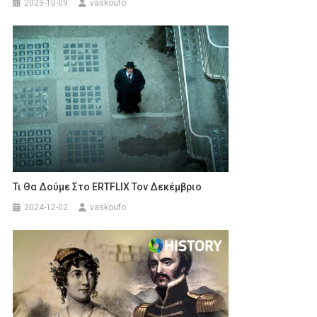
2023-10-09
vaskoufo
Τι Θα Δούμε Στο ERTFLIX Τον Δεκέμβριο
2024-12-02
vaskoufo