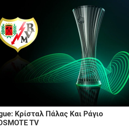
gue: Κρίσταλ Πάλας Και Ράγιο
COSMOTE TV