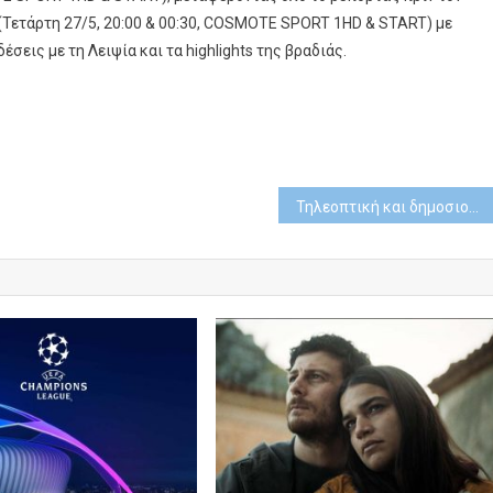
 (Τετάρτη 27/5, 20:00 & 00:30, COSMOTE SPORT 1HD & START) με
σεις με τη Λειψία και τα highlights της βραδιάς.
Τηλεοπτική και δημοσιογραφική κάλυψη κορυφής στο F4 της EuroLeague στην Αθήνα, όπου ο Ολυμπιακός στέφθηκε πρωταθλητής Ευρώπης