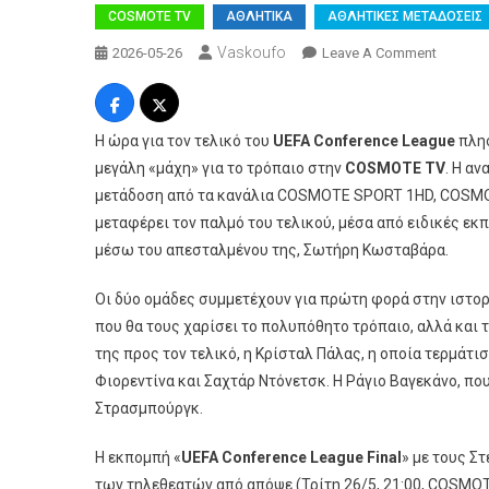
COSMOTE TV
ΑΘΛΗΤΙΚΑ
ΑΘΛΗΤΙΚΕΣ ΜΕΤΑΔΟΣΕΙΣ
Vaskoufo
On
2026-05-26
Leave A Comment
Τελικός
UEFA
Confere
Η ώρα για τον τελικό του
UEFA
Conference
League
πλησ
League:
μεγάλη «μάχη» για το τρόπαιο στην
COSMOTE
TV
. Η α
Κρίστα
μετάδοση από τα κανάλια COSMOTE SPORT 1HD, COSM
Πάλας
μεταφέρει τον παλμό του τελικού, μέσα από ειδικές εκ
Και
μέσω του απεσταλμένου της, Σωτήρη Κωσταβάρα.
Ράγιο
Βαγεκά
Οι δύο ομάδες συμμετέχουν για πρώτη φορά στην ιστορ
«μάχον
που θα τους χαρίσει το πολυπόθητο τρόπαιο, αλλά και 
Στην
της προς τον τελικό, η Κρίσταλ Πάλας, η οποία τερμάτισ
COSMO
TV
Φιορεντίνα και Σαχτάρ Ντόνετσκ. Η Ράγιο Βαγεκάνο, πο
Στρασμπούργκ.
Η εκπομπή «
UEFA Conference League Final
» με τους Σ
των τηλεθεατών από απόψε (Τρίτη 26/5, 21:00, COSMO