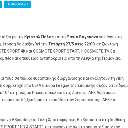
ΤΗΛΕΟΡΑΣΗ
nce
ιάζει με την
Κρίσταλ Πάλας
και τη
Ράγιο Βαγεκάνο
να δίνουν τη
ναμέτρηση θα διεξαχθεί την
Τετάρτη 27/5 στις 22:00
, σε ζωντανή
λ
OTE SPORT 4K και COSMOTE SPORT START. Η COSMOTE TV θα
πομπές και απευθείας ανταποκρίσεις από τη Λειψία της Γερμανίας,
νο
ία τους σε τελικό ευρωπαϊκής διοργάνωσης και αναζητούν τη νίκη
ται»
τη συμμετοχή στο UEFA Europa League της επόμενης σεζόν. Στον δρό
η
ε 10
TE
στη League Phase, απέκλεισε τις Ζρίνσκι, ΑΕΚ Λάρνακας,
η
υ τερμάτισε 5
, ξεπέρασε τα εμπόδια των Σαμσουνσπόρ, ΑΕΚ και
τέφανο Αβραμίδη και Τόλη Χριστοφοράκη, θα βρίσκεται στη διάθεση
TE SPORT 1HD & START), μεταφέροντας όλο το ρεπορτάζ πριν τον