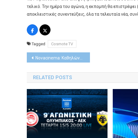
τελικό. Την ημέρα του αγώνα, η εκπομπή θα επιστρέψει
αποκλειστικές συνεντεύξεις, όλα τα τελευταία νέα, συνδέ
Tagged
Cosmote TV
Post
Novacinema: Καθηλώνουν οι νέες σειρές «Ponies», «Devil in Disguise: John Wayne Gacy», «Patience» και ο 3ος κύκλος «Allegiance»
navigation
RELATED POSTS