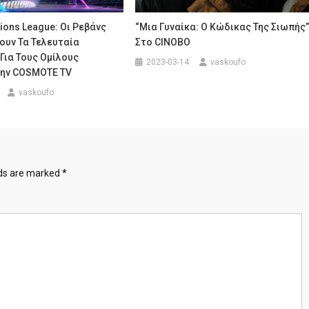
ons League: Οι Ρεβάνς
“Μια Γυναίκα: Ο Κώδικας Της Σιωπής
ουν Τα Τελευταία
Στο CINOBO
 Για Τους Ομίλους
2023-03-14
vaskoufo
την COSMOTE TV
vaskoufo
lds are marked
*