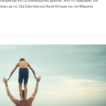
οκιμαντέρ για τις καλοκαιρινές βραδιές. Από τις πρεμιέρες του
ess» με τις Ζόε Σαλντάνα και Νικόλ Κίντμαν και τον Μόργκαν
ess»
τάνα
am
εϊ
ται
υστο
OTE