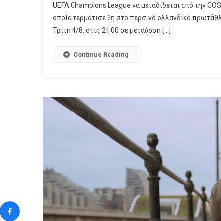
UEFA Champions League να μεταδίδεται από την COS
Το
οποία τερμάτισε 3η στο περσινό ολλανδικό πρωτάθλ
Ευρω
Τρίτη 4/8, στις 21:00 σε μετάδοση […]
Ταξίδ
Των
«Ερυ
Continue Reading
Ξεκιν
Στην
COSM
TV