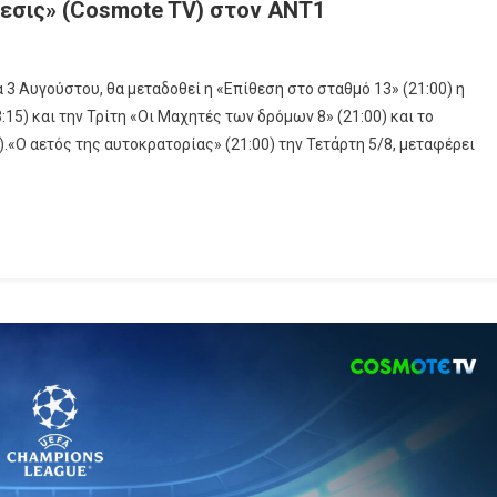
μεσις» (Cosmote TV) στον ΑΝΤ1
 3 Αυγούστου, θα μεταδοθεί η «Επίθεση στο σταθμό 13» (21:00) η
:15) και την Τρίτη «Οι Μαχητές των δρόμων 8» (21:00) και το
ος
).«Ο αετός της αυτοκρατορίας» (21:00) την Τετάρτη 5/8, μεταφέρει
ρος
ις»
ote