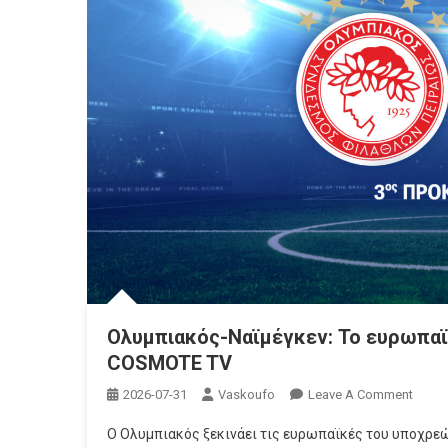
Ολυμπιακός-Ναϊμέγκεν: Το ευρωπαϊ
COSMOTE TV
On
2026-07-31
Vaskoufo
Leave A Comment
Ολυμπ
Ο Ολυμπιακός ξεκινάει τις ευρωπαϊκές του υποχρεώ
Ναϊμέ