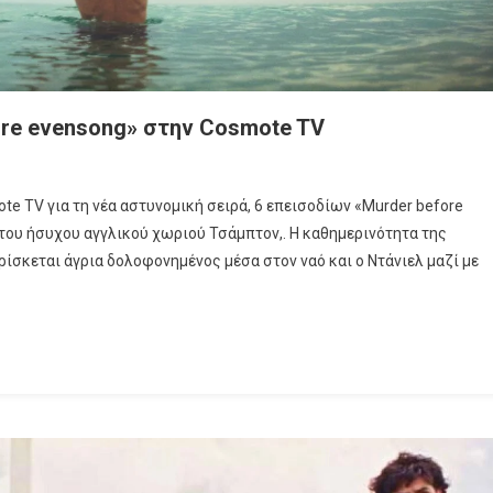
fore evensong» στην Cosmote TV
ds»
te TV για τη νέα αστυνομική σειρά, 6 επεισοδίων «Murder before
 του ήσυχου αγγλικού χωριού Τσάμπτον,. Η καθημερινότητα της
ρίσκεται άγρια δολοφονημένος μέσα στον ναό και ο Ντάνιελ μαζί με
er
e
ong»
ote