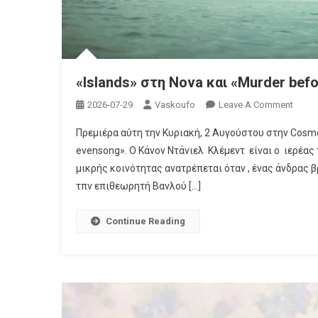
TV
«Islands» στη Nova και «Murder be
On
2026-07-29
Vaskoufo
Leave A Comment
«Islan
Πρεμιέρα αύτη την Κυριακή, 2 Αυγούστου στην Cosmo
Στη
evensong». Ο Κάνον Ντάνιελ Κλέμεντ είναι ο ιερέας
Nova
μικρής κοινότητας ανατρέπεται όταν , ένας άνδρας β
Και
τπν επιθεωρητή Βανλού […]
«Murd
Befor
Evens
Continue Reading
Στην
Cosm
TV