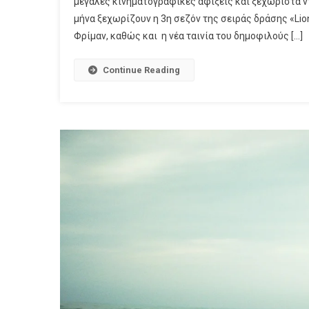
μεγάλες κινηματογραφικές αφίξεις και ξεχωριστά ντ
Σεζόν
μήνα ξεχωρίζουν η 3η σεζόν της σειράς δράσης «Lion
Του
Φρίμαν, καθώς και η νέα ταινία του δημοφιλούς […]
«Lion
Με
Την
Continue Reading
Ζόε
Σαλν
Και
Το
«Scre
7»
Με
Την
Κόρτν
Κοξ
Έρχον
Τον
Αύγο
Στην
COSM