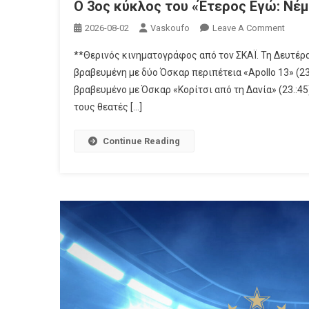
Ο 3ος κύκλος του «Έτερος Εγώ: Νέ
On
2026-08-02
Vaskoufo
Leave A Comment
Ο
**Θερινός κινηματογράφος από τον ΣΚΑΪ. Τη Δευτέρα
3ος
βραβευμένη με δύο Όσκαρ περιπέτεια «Apollo 13» (23
Κύκλ
βραβευμένο με Όσκαρ «Κορίτσι από τη Δανία» (23.:45
Του
τους θεατές […]
«Έτε
Εγώ:
Νέμεσ
Continue Reading
(Cosm
TV)
Στον
ΑΝΤ1