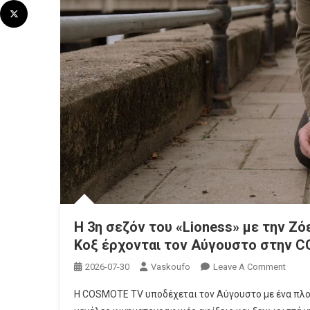
Η 3η σεζόν του «Lioness» με την Ζό
Κοξ έρχονται τον Αύγουστο στην 
On
2026-07-30
Vaskoufo
Leave A Comment
Η
Η COSMOTE TV υποδέχεται τον Αύγουστο με ένα πλο
3η