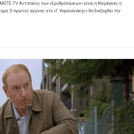
MOTE TV. Αντίπαλος των «Ερυθρόλευκων» είναι η Ναϊμέγκεν, η
ημα. Ο πρώτος αγώνας στο «Γ. Καραϊσκάκης» θα διεξαχθεί την
παϊκό
ι
θρόλευκων»
ά
OTE