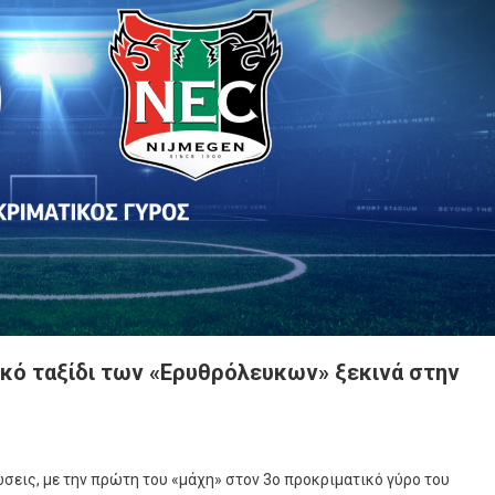
κό ταξίδι των «Ερυθρόλευκων» ξεκινά στην
ιακός-
σεις, με την πρώτη του «μάχη» στον 3ο προκριματικό γύρο του
γκεν: