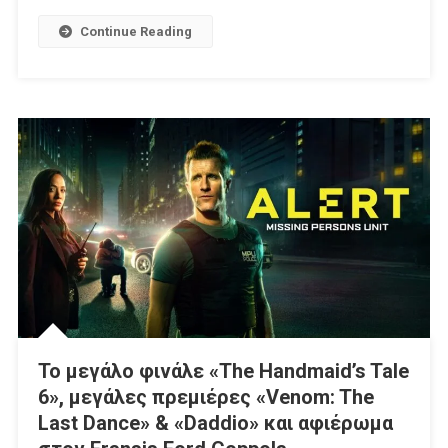
TV
Continue Reading
Με
Τα
Ντέρμπι
ΑΕΚ-
ΠΑΟΚ
Και
Ολυμπιακός-
Παναθηναϊκός
Το μεγάλο φινάλε «The Handmaid’s Tale
6», μεγάλες πρεμιέρες «Venom: The
Last Dance» & «Daddio» και αφιέρωμα