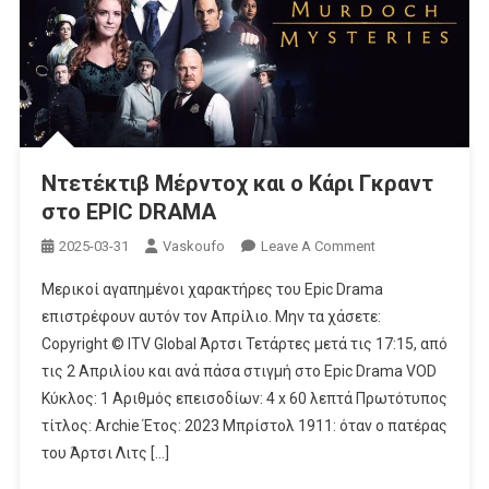
Το
Για
Άλλη
Μια
Φορά
Στο
Στόχαστρο
Ντετέκτιβ Μέρντοχ και ο Κάρι Γκραντ
Της
στο EPIC DRAMA
Αστυνομίας
On
2025-03-31
Vaskoufo
Leave A Comment
Ντετέκτιβ
Μερικοί αγαπημένοι χαρακτήρες του Epic Drama
Μέρντοχ
επιστρέφουν αυτόν τον Απρίλιο. Μην τα χάσετε:
Και
Copyright © ITV Global Άρτσι Τετάρτες μετά τις 17:15, από
Ο
τις 2 Απριλίου και ανά πάσα στιγμή στο Epic Drama VOD
Κάρι
Γκραντ
Κύκλος: 1 Αριθμός επεισοδίων: 4 x 60 λεπτά Πρωτότυπος
Στο
τίτλος: Archie Έτος: 2023 Μπρίστολ 1911: όταν ο πατέρας
EPIC
του Άρτσι Λιτς […]
DRAMA