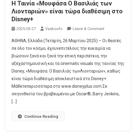
H Ταινία «Μουφάσα Ο Βασιλιάς των
Λιονταριών» είναι τώρα διαθέσιμη στο
Disney+
On
2025-03-27
Vaskoufo
Leave A Comment
H
ΑΘΗΝΑ, Ελλάδα (Τετάρτη, 26 Μαρτίου 2025) – Οι θεατές
Ταινία
σε όλο τον κόσμο, έχουνεπιτέλους την ευκαιρία να
«Μουφάσα
βιώσουν ξανά και ξανά την επική περιπέτεια, την
Ο
αξέχαστημουσική και τα cinematic visuals της ταινίας της
Βασιλιάς
Των
Disney, «Μουφάσα: Ο Βασιλιάς τωνΛιονταριών», καθώς
Λιονταριών»
είναι τώρα διαθέσιμη αποκλειστικά στο Disney+.
Είναι
Μάθετεπερισσότερα στο www.disneyplus.com.Σε
Τώρα
σκηνοθεσία του βραβευμένου με Oscar®, Barry Jenkins,
Διαθέσιμη
[…]
Στο
Disney+
Continue Reading