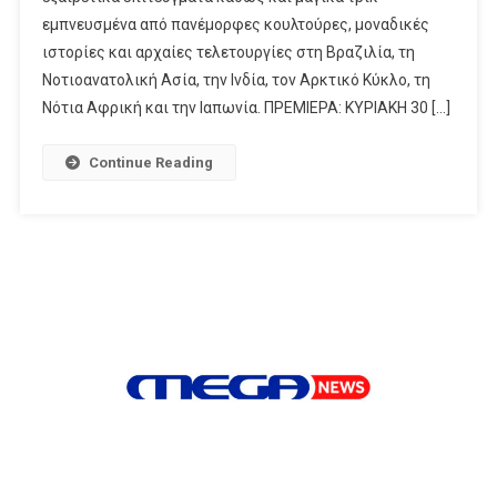
Όρια
εμπνευσμένα από πανέμορφες κουλτούρες, μοναδικές
Της
ιστορίες και αρχαίες τελετουργίες στη Βραζιλία, τη
Μαγείας
Νοτιοανατολική Ασία, την Ινδία, τον Αρκτικό Κύκλο, τη
Και
Νότια Αφρική και την Ιαπωνία. ΠΡΕΜΙΕΡΑ: ΚΥΡΙΑΚΗ 30 […]
Της
Ανθρώπινης
Continue Reading
Αντοχής Στη
Νέα
Σειρά
Ντοκιμαντέρ
Του
National
Geographic