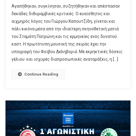
Οι
Αγαπήθηκαν, συγκίνησαν, συζητήθηκαν και απέσπασαν
«ΣΕΡΡΕΣ»,
δεκάδες διθυραμβικές κριτικές. Ο ευαίσθητος και
Η
αιχμηρός λόγος του Γιώργου Καπουτζίδη, γίνεται και
Σειρά-
πάλι εικόνα μέσα από την ιδιαίτερη σκηνοθετική ματιά
Ύμνος
Στη
του Σταμάτη Πατρώνη και τις ερμηνείες ενός δυνατού
Διαφορετικότητα
καστ. Η πρωτότυπη μουσική της σειράς έχει την
Την
υπογραφή του Φοίβου Δεληβοριά. Με εκρηκτικές δόσεις
Ενσυναίσθηση
γέλιου και ισχυρές διαπροσωπικές αναταράξεις, η […]
Και
Την
Continue Reading
Αποδοχή,
Έρχονται
Στον
ΑΝΤ1,
Με
Νέο
Κύκλο
Επεισοδίων,
Σε