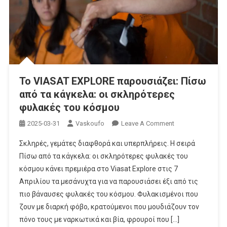
Το VIASAT EXPLORE παρουσιάζει: Πίσω
από τα κάγκελα: οι σκληρότερες
φυλακές του κόσμου
On
2025-03-31
Vaskoufo
Leave A Comment
Το
Σκληρές, γεμάτες διαφθορά και υπερπλήρεις. Η σειρά
VIASAT
Πίσω από τα κάγκελα: οι σκληρότερες φυλακές του
EXPLORE
κόσμου κάνει πρεμιέρα στο Viasat Explore στις 7
Παρουσιάζει:
Απριλίου τα μεσάνυχτα για να παρουσιάσει έξι από τις
Πίσω
Από
πιο βάναυσες φυλακές του κόσμου. Φυλακισμένοι που
Τα
ζουν με διαρκή φόβο, κρατούμενοι που μουδιάζουν τον
Κάγκελα:
πόνο τους με ναρκωτικά και βία, φρουροί που […]