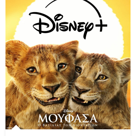
Fransis
Ford
Coppola