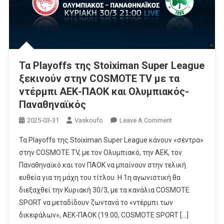
Συνεργασία
Με
Το
Netflix
Τα Playoffs της Stoiximan Super League
ξεκινούν στην COSMOTE TV με τα
ντέρμπι ΑΕΚ-ΠΑΟΚ και Ολυμπιακός-
Παναθηναϊκός
On
2025-03-31
Vaskoufo
Leave A Comment
Τα
Τα Playoffs της Stoiximan Super League κάνουν «σέντρα»
Playoffs
στην COSMOTE TV, με τον Ολυμπιακό, την ΑΕΚ, τον
Της
Παναθηναϊκό και τον ΠΑΟΚ να μπαίνουν στην τελική
Stoiximan
ευθεία για τη μάχη του τίτλου. Η 1η αγωνιστική θα
Super
League
διεξαχθεί την Κυριακή 30/3, με τα κανάλια COSMOTE
Ξεκινούν
SPORT να μεταδίδουν ζωντανά το «ντέρμπι των
Στην
δικεφάλων», ΑΕΚ-ΠΑΟΚ (19.00, COSMOTE SPORT […]
COSMOTE