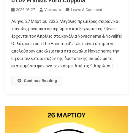
στον Fransis Ford Coppola
On
2025-03-27
Vaskoufo
Leave A Comment
Το
Αθήνα, 27 Μαρτίου 2025. Μεγάλες πρεμιέρες σειρών και
Μεγάλο
ταινιών, μοναδικά αφιερώματα και ξεχωριστές ζώνες
Φινάλε
έρχονται τον Απρίλιο στα κανάλια Νovacinema & Novalifε!
«The
Οι λάτρεις του «The Handmaid’s Tale» είναι έτοιμοι να
Handmaid’s
Tale
απολαύσουν αποκλειστικά στα κανάλια Novacinema την
6»,
6η και τελευταία σεζόν της δυστοπικής σειράς με τα
Μεγάλες
εκατομμύρια φαν ανά τον κόσμο. Από τις 9 Απριλίου […]
Πρεμιέρες
«Venom:
Continue Reading
The
Last
Dance»
&
«Daddio»
Και
Αφιέρωμα
Στον