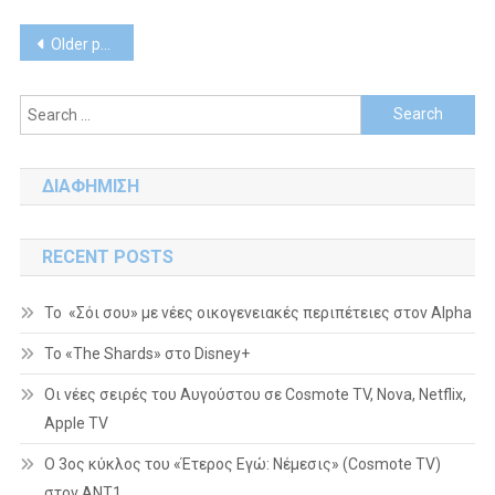
Posts
Older posts
navigation
Search
for:
ΔΙΑΦΗΜΙΣΗ
RECENT POSTS
Το «Σόι σου» με νέες οικογενειακές περιπέτειες στον Alpha
To «The Shards» στο Disney+
Οι νέες σειρές του Αυγούστου σε Cosmote TV, Nova, Netflix,
Apple TV
Ο 3ος κύκλος του «Έτερος Εγώ: Νέμεσις» (Cosmote TV)
στον ΑΝΤ1