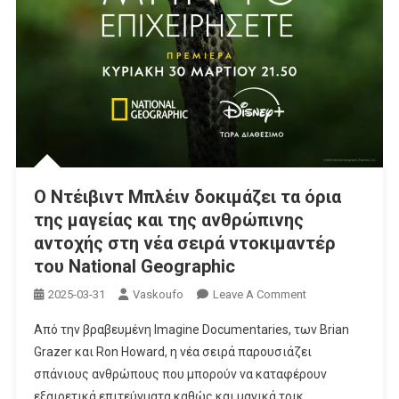
Ο Ντέιβιντ Μπλέιν δοκιμάζει τα όρια
της μαγείας και της ανθρώπινης
αντοχής στη νέα σειρά ντοκιμαντέρ
του National Geographic
On
2025-03-31
Vaskoufo
Leave A Comment
Ο
Από την βραβευμένη Imagine Documentaries, των Brian
Ντέιβιντ
Grazer και Ron Howard, η νέα σειρά παρουσιάζει
Μπλέιν
σπάνιους ανθρώπους που μπορούν να καταφέρουν
Δοκιμάζει
εξαιρετικά επιτεύγματα καθώς και μαγικά τρικ
Τα