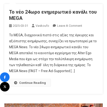
Το νέο 24ωρο ενημερωτικό κανάλι του
MEGA
On
2025-03-31
Vaskoufo
Leave A Comment
Το
Το MEGA, διαχρονικά πιστό στις αξίες της έγκυρης και
Νέο
αξιόπιστης ενημέρωσης, συνεχίζει να πρωτοπορεί με το
24ωρο
MEGA News. Το νέο 24ωρο ενημερωτικό κανάλι του
Ενημερωτικό
MEGA αποτελεί το καινοτόμο εγχείρημα της Alter Ego
Κανάλι
Του
Media που έχει ως στόχο την πολύπλευρη ενημέρωση
MEGA
των τηλεθεατών καθ΄ όλη τη διάρκεια της ημέρας. Το
MEGA News (FAST – Free Ad-Supported […]
Continue Reading