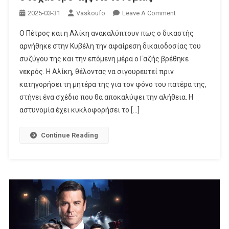
On
2025-03-31
Vaskoufo
Leave A Comment
Ένα
Ο Πέτρος και η Αλίκη ανακαλύπτουν πως ο δικαστής
Μενταγιόν
αρνήθηκε στην Κυβέλη την αφαίρεση δικαιοδοσίας του
Δύο
συζύγου της και την επόμενη μέρα ο Γαζής βρέθηκε
Φόνοι
νεκρός. Η Αλίκη, θέλοντας να σιγουρευτεί πριν
Και
Μία
κατηγορήσει τη μητέρα της για τον φόνο του πατέρα της,
Γυναίκα
στήνει ένα σχέδιο που θα αποκαλύψει την αλήθεια. Η
Από
αστυνομία έχει κυκλοφορήσει το […]
Το
Παρελθόν
Continue Reading
Ανακατεύουν
Ξανά
Την
Τράπουλα
Στο
Grand
Hotel
Βάζοντάς