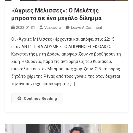
«Άγριες Μέλισσες»: Ο Μελέτης
μπροστά σε ένα μεγάλο δίλημμα
On
2022-01-31
Vaskoufo
Leave A Comment
«Άγριες
Οι «Άγριες Μέλισσες» έρχονται και απόψε, στις 22:15,
Μέλισσες»:
στον ANT1 ΤΙ ΘΑ ΔΟΥΜΕ ΣΤΟ ΑΠΟΨΙΝΟ ΕΠΕΙΣΟΔΙΟ Ο
Ο
Κωνσταντής με τη Δρόσω αποφασίζουν να βοηθήσουν τη
Μελέτης
Ζωή. Η Ουρανία, παρά τις αντιρρήσεις του Κυριάκου,
Μπροστά
Σε
αποκαλύπτει στον Μπάμπη πως χωρίζουν. Ο Νικηφόρος
Ένα
ζητά το χέρι της Ρένας από τους γονείς της όταν δέχεται
Μεγάλο
την αναπάντεχη επίσκεψη της […]
Δίλημμα
Continue Reading