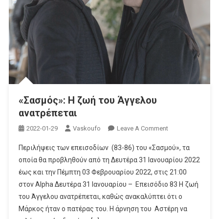
«Σασμός»: Η ζωή του Άγγελου
ανατρέπεται
On
2022-01-29
Vaskoufo
Leave A Comment
«Σασμός»:
Περιλήψεις των επεισοδίων (83-86) του «Σασμού», τα
Η
οποία θα προβληθούν από τη Δευτέρα 31 Ιανουαρίου 2022
Ζωή
έως και την Πέμπτη 03 Φεβρουαρίου 2022, στις 21:00
Του
στον Alpha Δευτέρα 31 Ιανουαρίου – Επεισόδιο 83 Η ζωή
Άγγελου
Ανατρέπεται
του Άγγελου ανατρέπεται, καθώς ανακαλύπτει ότι ο
Μάρκος ήταν ο πατέρας του. Η άρνηση του Αστέρη να