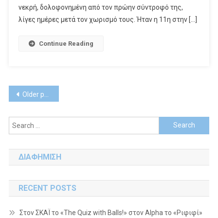
νεκρή, δολοφονημένη από τον πρώην σύντροφό της,
λίγες ημέρες μετά τον χωρισμό τους. Ήταν η 11η στην […]
Continue Reading
Posts
Older posts
navigation
Search
for:
ΔΙΑΦΗΜΙΣΗ
RECENT POSTS
Στον ΣΚΑΪ το «The Quiz with Balls!» στον Alpha το «Ριφιφί»