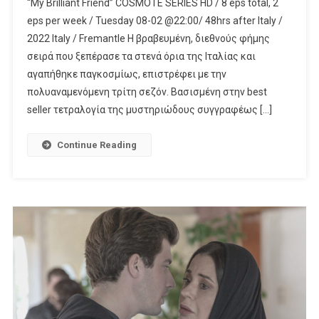
“My Brilliant Friend” COSMOTE SERIES HD / 8 eps total, 2
3η
eps per week / Tuesday 08-02 @22:00/ 48hrs after Italy /
Σεζόν
2022 Italy / Fremantle Η βραβευμένη, διεθνούς φήμης
Της
σειρά που ξεπέρασε τα στενά όρια της Ιταλίας και
Σειράς
“My
αγαπήθηκε παγκοσμίως, επιστρέφει με την
Brilliant
πολυαναμενόμενη τρίτη σεζόν. Βασισμένη στην best
Friend”
seller τετραλογία της μυστηριώδους συγγραφέως […]
Κάνει
Πρεμιέρα
Continue Reading
Στην
Cosmote
TV