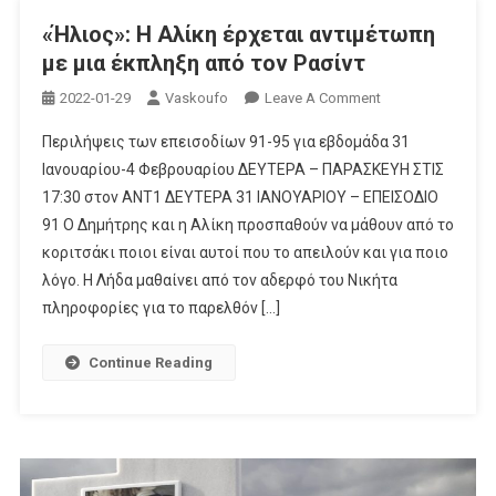
«Ήλιος»: Η Αλίκη έρχεται αντιμέτωπη
με μια έκπληξη από τον Ρασίντ
On
2022-01-29
Vaskoufo
Leave A Comment
«Ήλιος»:
Περιλήψεις των επεισοδίων 91-95 για εβδομάδα 31
Η
Ιανουαρίου-4 Φεβρουαρίου ΔΕΥΤΕΡΑ – ΠΑΡΑΣΚΕΥΗ ΣΤΙΣ
Αλίκη
17:30 στον ANT1 ΔΕΥΤΕΡΑ 31 ΙΑΝΟΥΑΡΙΟΥ – ΕΠΕΙΣΟΔΙΟ
Έρχεται
91 Ο Δημήτρης και η Αλίκη προσπαθούν να μάθουν από το
Αντιμέτωπη
Με
κοριτσάκι ποιοι είναι αυτοί που το απειλούν και για ποιο
Μια
λόγο. Η Λήδα μαθαίνει από τον αδερφό του Νικήτα
Έκπληξη
πληροφορίες για το παρελθόν […]
Από
Τον
Continue Reading
Ρασίντ