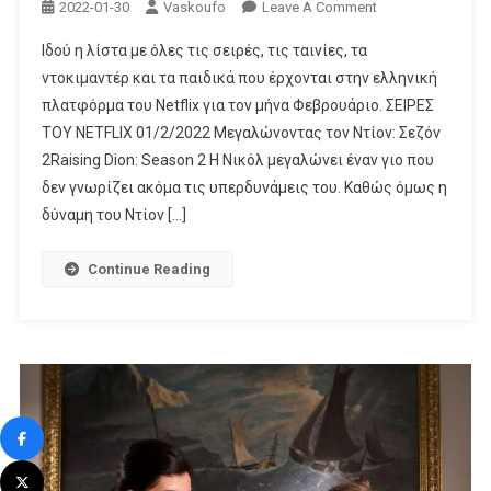
On
2022-01-30
Vaskoufo
Leave A Comment
Ο
Ιδού η λίστα με όλες τις σειρές, τις ταινίες, τα
Φεβρουάριος
ντοκιμαντέρ και τα παιδικά που έρχονται στην ελληνική
Στο
πλατφόρμα του Netflix για τον μήνα Φεβρουάριο. ΣΕΙΡΕΣ
Netflix
ΤΟΥ NETFLIX 01/2/2022 Μεγαλώνοντας τον Ντίον: Σεζόν
2Raising Dion: Season 2 Η Νικόλ μεγαλώνει έναν γιο που
δεν γνωρίζει ακόμα τις υπερδυνάμεις του. Καθώς όμως η
δύναμη του Ντίον […]
Continue Reading