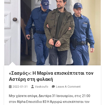
«Σασμός»: Η Μαρίνα επισκέπτεται τον
Αστέρη στη φυλακή
On
2022-01-31
Vaskoufo
Leave A Comment
«Σασμός»:
Μην χάσετε απόψε, Δευτέρα 31 Ιανουαρίου, στις 21:00
Η
στον Alpha Επεισόδιο 83 Η Αργυρώ επισκέπτεται τον
Μαρίνα