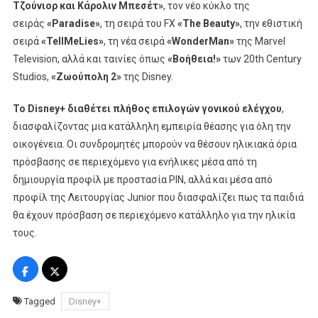
Τζούνιορ και Κάρολιν Μπεσέτ»
, τον νέο κύκλο της
σειράς
«
Paradise
»
, τη σειρά του FX
«
The Beauty
»
, την εθιστική
σειρά
«
Tell
Me
Lies
»
, τη νέα σειρά
«
Wonder
Man
»
της Marvel
Television, αλλά και ταινίες όπως
«Βοήθεια!»
των 20th Century
Studios,
«Ζωούπολη 2»
της Disney.
Το Disney+ διαθέτει πλήθος επιλογών γονικού ελέγχου
,
διασφαλίζοντας μια κατάλληλη εμπειρία θέασης για όλη την
οικογένεια. Οι συνδρομητές μπορούν να θέσουν ηλικιακά όρια
πρόσβασης σε περιεχόμενο για ενήλικες μέσα από τη
δημιουργία προφίλ με προστασία PIN, αλλά και μέσα από
προφίλ της Λειτουργίας Junior που διασφαλίζει πως τα παιδιά
θα έχουν πρόσβαση σε περιεχόμενο κατάλληλο για την ηλικία
τους.
Tagged
Disney+