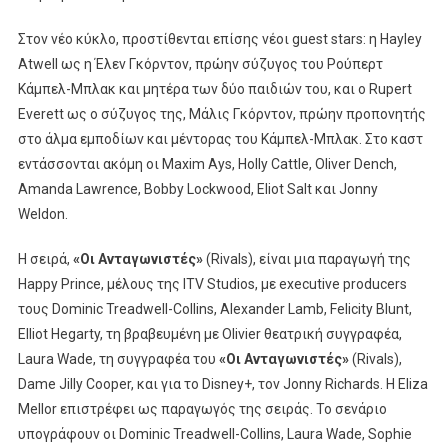
Στον νέο κύκλο, προστίθενται επίσης νέοι guest stars: η Hayley
Atwell ως η Έλεν Γκόρντον, πρώην σύζυγος του Ρούπερτ
Κάμπελ-Μπλακ και μητέρα των δύο παιδιών του, και ο Rupert
Everett ως ο σύζυγος της, Μάλις Γκόρντον, πρώην προπονητής
στο άλμα εμποδίων και μέντορας του Κάμπελ-Μπλακ. Στο καστ
εντάσσονται ακόμη οι Maxim Ays, Holly Cattle, Oliver Dench,
Amanda Lawrence, Bobby Lockwood, Eliot Salt και Jonny
Weldon.
Η σειρά,
«Οι Ανταγωνιστές»
(Rivals), είναι μια παραγωγή της
Happy Prince, μέλους της ITV Studios, με executive producers
τους Dominic Treadwell-Collins, Alexander Lamb, Felicity Blunt,
Elliot Hegarty, τη βραβευμένη με Olivier θεατρική συγγραφέα,
Laura Wade, τη συγγραφέα του
«Οι Ανταγωνιστές»
(Rivals),
Dame Jilly Cooper, και για το Disney+, τον Jonny Richards. Η Eliza
Mellor επιστρέφει ως παραγωγός της σειράς. Το σενάριο
υπογράφουν οι Dominic Treadwell-Collins, Laura Wade, Sophie