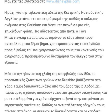
Μάθετε περισσότερα στο
www.disneyplus.com
.
Η μάχη για την τηλεοπτική άδεια της Κεντρικής Νοτιοδυτικής
Αγγλίας φτάνει στο αποκορύφωμά της, καθώς ο πόλεμος
ανάμεσα στις Corinium και Venturer περνά σε μια νέα,
επικίνδυνη φάση. Πιο αδίστακτος από ποτέ, ο Τόνι
Μπάντινγκαμ είναι αποφασισμένος να εξοντώσει τους
αντιπάλους του βήμα-βήμα, χρησιμοποιώντας τα σκάνδαλα
προς όφελός του και χειραγωγώντας τους πιο κοντινούς του
ανθρώπους, προκειμένου να διατηρήσει τον έλεγχό του στην
εξουσία.
Μέσα στην ηδονιστική χλιδή της υπερβολής των 80s, οι
προσωπικές ζωές των ηρώων στο Rutshire βυθίζονται στο
χάος. Γάμοι διαλύονται κάτω από το βάρος της φιλοδοξίας,
παράνομες σχέσεις απειλούν να καταστρέψουν οικογένειες και
μυστικά θαμμένα για χρόνια έρχονται ξανά στην επιφάνεια με
εκρηκτικές συνέπειες. Καθώς οι αντιπαλότητες οδηγούν τους
πάντες στα άκρα, οι συμμαχίες δοκιμάζονται και οι καρδιές