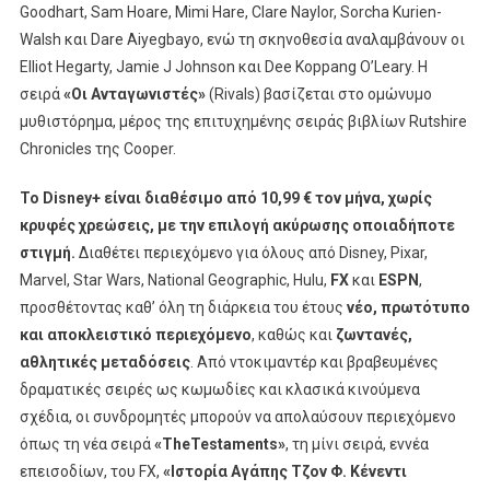
Goodhart, Sam Hoare, Mimi Hare, Clare Naylor, Sorcha Kurien-
Walsh και Dare Aiyegbayo, ενώ τη σκηνοθεσία αναλαμβάνουν οι
Elliot Hegarty, Jamie J Johnson και Dee Koppang O’Leary. Η
σειρά
«Οι Ανταγωνιστές»
(Rivals) βασίζεται στο ομώνυμο
μυθιστόρημα, μέρος της επιτυχημένης σειράς βιβλίων Rutshire
Chronicles της Cooper.
Το
Disney
+ είναι διαθέσιμο από 10,99 € τον μήνα, χωρίς
κρυφές χρεώσεις, με την επιλογή ακύρωσης οποιαδήποτε
στιγμή.
Διαθέτει περιεχόμενο για όλους από Disney, Pixar,
Marvel, Star Wars, National Geographic, Hulu,
FX
και
ESPN
,
προσθέτοντας καθ’ όλη τη διάρκεια του έτους
νέο, πρωτότυπο
και αποκλειστικό περιεχόμενο
, καθώς και
ζωντανές,
αθλητικές μεταδόσεις
. Από ντοκιμαντέρ και βραβευμένες
δραματικές σειρές ως κωμωδίες και κλασικά κινούμενα
σχέδια, οι συνδρομητές μπορούν να απολαύσουν περιεχόμενο
όπως τη νέα σειρά
«
The
Testaments
»
, τη μίνι σειρά, εννέα
επεισοδίων, του FX,
«Ιστορία Αγάπης Τζον Φ. Κένεντι