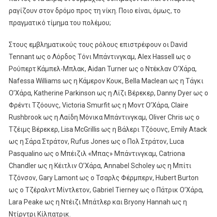
ραγίζουν στον δρόμο προς τη νίκη. Ποιο είναι, όμως, το
πραγματικό τίμημα του πολέμου;
Στους εμβληματικούς τους ρόλους επιστρέφουν οι David
Tennant ως ο Λόρδος Τόνι Μπάντινγκαμ, Alex Hassell ως ο
Ρούπερτ Κάμπελ-Μπλακ, Aidan Turner ως ο Ντέκλαν Ο’Χάρα,
Nafessa Williams ως η Κάμερον Κουκ, Bella Maclean ως η Τάγκι
Ο’Χάρα, Katherine Parkinson ως η Λίζι Βέρεκερ, Danny Dyer ως ο
Φρέντι Τζόουνς, Victoria Smurfit ως η Μοντ Ο’Χάρα, Claire
Rushbrook ως η Λαίδη Μόνικα Μπάντινγκαμ, Oliver Chris ως ο
Τζέιμς Βέρεκερ, Lisa McGrillis ως η Βάλερι Τζόουνς, Emily Atack
ως η Σάρα Στράτον, Rufus Jones ως ο Πολ Στράτον, Luca
Pasqualino ως ο Μπέιζιλ «Μπας» Μπάντινγκαμ, Catriona
Chandler ως η Κέιτλιν Ο’Χάρα, Annabel Scholey ως η Μπίτι
Τζόνσον, Gary Lamont ως ο Τσαρλς Φέρμπερν, Hubert Burton
ως ο Τζέραλντ Μίντλετον, Gabriel Tierney ως ο Πάτρικ Ο’Χάρα,
Lara Peake ως η Ντέιζι Μπάτλερ και Bryony Hannah ως η
Ντίρντρι Κίλπατρικ.