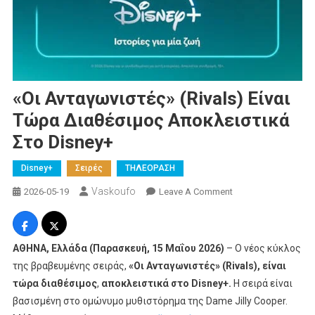
«Οι Ανταγωνιστές» (Rivals) Είναι
Τώρα Διαθέσιμος Αποκλειστικά
Στο Disney+
Disney+
Σειρές
ΤΗΛΕΟΡΑΣΗ
Vaskoufo
On
2026-05-19
Leave A Comment
«Οι
Ανταγωνιστές» (Riva
Τώρα
ΑΘΗΝΑ
,
Ελλάδα
(Παρασκευή, 15 Μαΐου 2026)
– O νέος κύκλος
Διαθέσιμος Αποκλε
της βραβευμένης σειράς,
«Οι Ανταγωνιστές»
(Rivals),
είναι
Στο
τώρα διαθέσιμος
,
αποκλειστικά στο Disney+.
Η σειρά είναι
Disney+
βασισμένη στο ομώνυμο μυθιστόρημα της Dame Jilly Cooper.