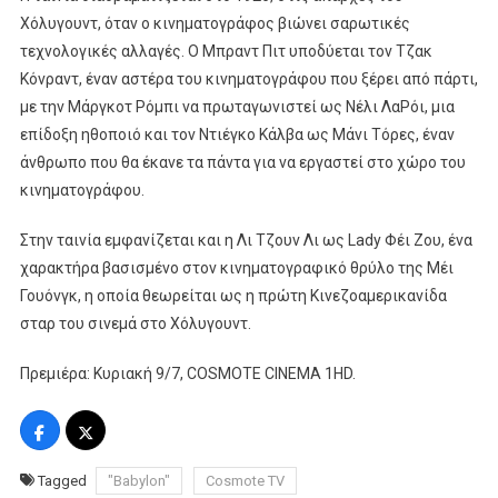
Στην
Χόλυγουντ, όταν ο κινηματογράφος βιώνει σαρωτικές
Cosmote
τεχνολογικές αλλαγές. Ο Μπραντ Πιτ υποδύεται τον Τζακ
TV
Κόνραντ, έναν αστέρα του κινηματογράφου που ξέρει από πάρτι,
με την Μάργκοτ Ρόμπι να πρωταγωνιστεί ως Νέλι ΛαΡόι, μια
επίδοξη ηθοποιό και τον Ντιέγκο Κάλβα ως Μάνι Τόρες, έναν
άνθρωπο που θα έκανε τα πάντα για να εργαστεί στο χώρο του
κινηματογράφου.
Στην ταινία εμφανίζεται και η Λι Τζουν Λι ως Lady Φέι Ζου, ένα
χαρακτήρα βασισμένο στον κινηματογραφικό θρύλο της Μέι
Γουόνγκ, η οποία θεωρείται ως η πρώτη Κινεζοαμερικανίδα
σταρ του σινεμά στο Χόλυγουντ.
Πρεμιέρα: Κυριακή 9/7, COSMOTE CINEMA 1HD.
Tagged
"Babylon"
Cosmote TV