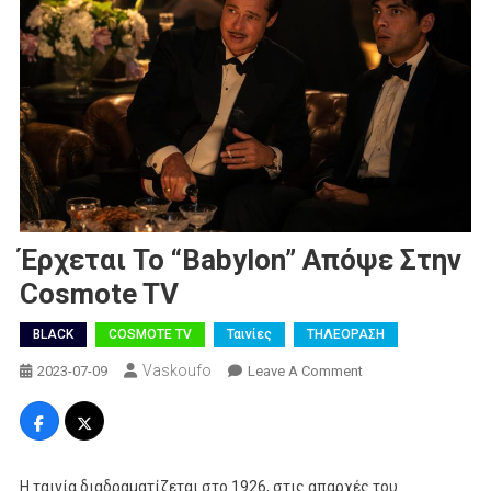
Έρχεται Το “Babylon” Απόψε Στην
Cosmote TV
BLACK
COSMOTE TV
Ταινίες
ΤΗΛΕΟΡΑΣΗ
Vaskoufo
On
2023-07-09
Leave A Comment
Έρχεται
Το
“Babylon”
Απόψε
Η ταινία διαδραματίζεται στο 1926, στις απαρχές του