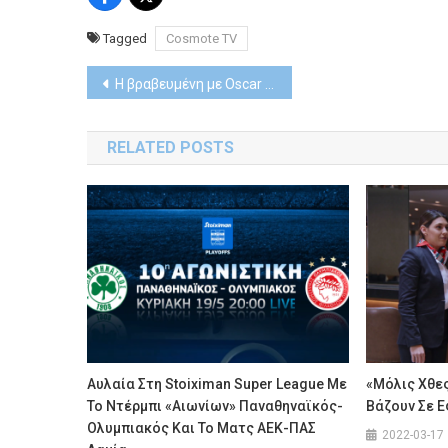
Tagged
Cosmote TV
Post
H βραβευμένη με Oscar καλύτερης ξενόγλωσσης ταινίας «I’m still here» στη Sunday Premiere της Nova
navigation
RELATED POSTS
Αυλαία Στη Stoiximan Super League Με
«Μόλις Χθες
Το Ντέρμπι «αιωνίων» Παναθηναϊκός-
Βάζουν Σε Ε
Ολυμπιακός Και Το Ματς ΑΕΚ-ΠΑΣ
2022-03-17