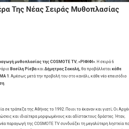
έρα Της Νέας Σειράς Μυθοπλασίας
ρίου
αραγωγή μυθοπλασίας της COSMOTE TV
,
«ΡΙΦΙΦΙ»
. Η σειρά 6
νάριο
Βασίλη Ρίσβα
και
Δήμητρας
Σακαλή,
θα προβάλλεται
κάθε
ρα
MA 1
. Αμέσως μετά την προβολή του στο κανάλι, κάθε νέο επεισόδιο
ση
.
ασίας
α σε τράπεζα της Αθήνας το 1992. Ποιοι το έκαναν και γιατί; Οι Αρχέ
TE
ώσεις και ιδιαίτερα μορφωμένους και αδίστακτους δράστες. Ήταν,
η νέα παραγωγή της COSMOTE TV συνδυάζει τη μεγαλύτερη ληστεία π