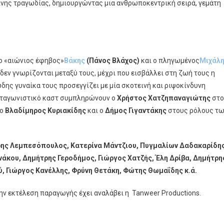
πινης τραγωδίας, δημιουργώντας μια ανθρωποκεντρική σειρά, γεμάτη
ο «αιώνιος έφηβος»
Βάκης
(Πάνος Βλάχος)
και ο πληγωμένος
Μιχάλ
 δεν γνωρίζονται μεταξύ τους, μέχρι που εισβάλλει στη ζωή τους η
ώδης γυναίκα τους προσεγγίζει με μία σκοτεινή και ριψοκίνδυνη
ρωταγωνιστικό καστ συμπληρώνουν ο
Χρήστος Χατζηπαναγιώτης
στο
 ο
Βλαδίμηρος Κυριακίδης
και ο
Δήμος Γιγαντάκης
στους ρόλους τ
ης Λεμπεσόπουλος, Κατερίνα Μάντζιου, Πυγμαλίων Δαδακαρίδης
νάκου, Δημήτρης Γεροδήμος, Γιώργος Χατζής, Έλη Δρίβα, Δημήτρη
, Γιώργος Κανέλλης, Φρύνη Θετάκη, Φώτης Θωμαΐδης κ.ά.
ην εκτέλεση παραγωγής έχει αναλάβει η Tanweer Productions.