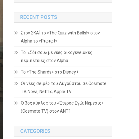
RECENT POSTS
Στον ΣΚΑΪ το «The Quiz with Balls!» στον
Alpha το «Ριφιφί»
Το «Σόι σου» με νέες οικογενειακές
περιπέτειες στον Alpha
To «The Shards» στο Disney+
Οι νέες σειρές του Αυγούστου σε Cosmote
TV, Nova, Netflix, Apple TV
Ο 3ος κύκλος του «Έτερος Εγώ: Νέμεσις»
(Cosmote TV) στον ΑΝΤ1
CATEGORIES