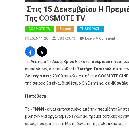
Στις 15 Δεκεμβρίου Η Πρεμι
Της COSMOTE TV
COSMOTE TV
Σειρές
ΤΗΛΕΟΡΑΣΗ
Vaskoufo
On
2025-11-20
Leave A Comment
Στις
15
Δεκεμβ
Τη Δευτέρα 15 Δεκεμβρίου θα κάνει
πρεμιέρα η νέα π
Η
επεισοδίων, σε σκηνοθεσία
Σωτήρη Τσαφούλια
και σε
Πρεμιέ
Δευτέρα στις 23:00
αποκλειστικά στο
COSMOTE CINE
Της
της σειράς θα είναι διαθέσιμο On Demand,
σε 4Κ ανάλυ
Νέας
Σειράς
Η υπόθεση
Μυθοπλ
Της
Το «ΡΙΦΙΦΙ» είναι εμπνευσμένο από την περιβόητη ληστεί
COSMO
μίλησαν για οργανωμένο έγκλημα, τρομοκρατικές οργαν
TV
όμως, πράγματι έτσι; Με τη δύναμη της μυθοπλασίας, 