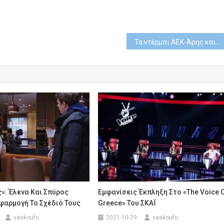
Τα ντέρμπι ΑΕΚ-Άρης και Ίντερ-Μίλαν έρχονται στην COSMOTE TV
»: Έλενα Και Σπύρος
Εμφανίσεις Έκπληξη Στο «The Voice 
φαρμογή Το Σχέδιό Τους
Greece» Του ΣΚΑΪ
vaskoufo
2021-10-29
vaskoufo