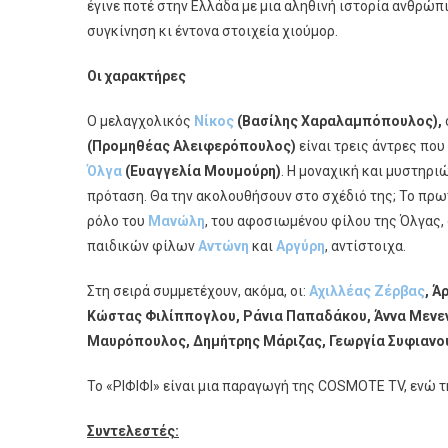
έγινε ποτέ στην Ελλάδα με μια αληθινή ιστορία ανθρώ
συγκίνηση κι έντονα στοιχεία χιούμορ.
Οι χαρακτήρες
Ο μελαγχολικός
Νίκος
(Βασίλης Χαραλαμπόπουλος),
(Προμηθέας Αλειφερόπουλος)
είναι τρεις άντρες που
Όλγα
(Ευαγγελία Μουμούρη)
. Η μοναχική και μυστηρι
πρόταση. Θα την ακολουθήσουν στο σχέδιό της; Το π
ρόλο του
Μανώλη
, του αφοσιωμένου φίλου της Όλγας,
παιδικών φίλων
Αντώνη
και
Αργύρη
, αντίστοιχα.
Στη σειρά συμμετέχουν, ακόμα, οι:
Αχιλλέας Ζέρβας
,
Άρ
Κώστας Φιλίππογλου,
Ράνια Παπαδάκου
,
Άννα Μενε
Μαυρόπουλος, Δημήτρης Μάριζας, Γεωργία Συφιανού
Το «ΡΙΦΙΦΙ» είναι μια παραγωγή της COSMOTE TV, ενώ τ
Συντελεστές: