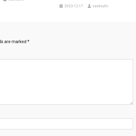
2023-12-17
vaskoufo
lds are marked
*