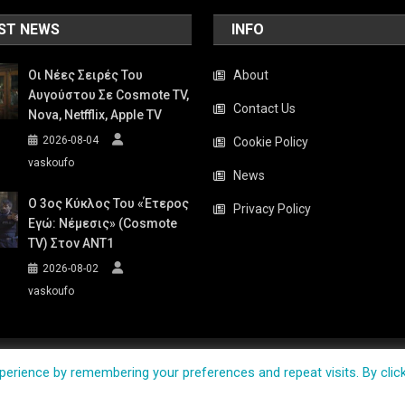
ST NEWS
INFO
Οι Νέες Σειρές Του
About
Αυγούστου Σε Cosmote TV,
Contact Us
Nova, Netfflix, Apple TV
2026-08-04
Cookie Policy
vaskoufo
News
Ο 3ος Κύκλος Του «Έτερος
Privacy Policy
Εγώ: Νέμεσις» (Cosmote
TV) Στον ΑΝΤ1
2026-08-02
vaskoufo
erience by remembering your preferences and repeat visits. By clic