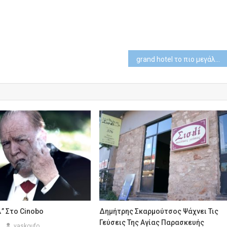
grand hotel το πιο μεγάλο μυστικό είναι ακόμα ζωντανό
” Στο Cinobo
Δημήτρης Σκαρμούτσος Ψάχνει Τις
Γεύσεις Της Αγίας Παρασκευής
vaskoufo