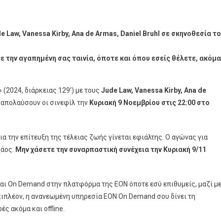
e Law, Vanessa Kirby, Ana de Armas, Daniel Bruhl
σε
σκηνοθεσία
το
ε την αγαπημένη σας ταινία, όποτε και όπου εσείς θέλετε, ακόμα
e
» (2024, διάρκειας 129’) με τους
Jude Law, Vanessa Kirby, Ana de
 απολαύσουν οι σινεφίλ την
Κυριακή 9 Νοεμβρίου στις 22:00 στο
α την επίτευξη της τέλειας ζωής γίνεται εφιάλτης. Ο αγώνας για
άος.
Μην χάσετε την συναρπαστική συνέχεια την Κυριακή
9
/
11
αι On Demand στην πλατφόρμα της ΕΟΝ όποτε εσύ επιθυμείς, μαζί μ
Επιπλέον, η ανανεωμένη υπηρεσία ΕΟΝ On Demand σου δίνει τη
ς ακόμα και offline.