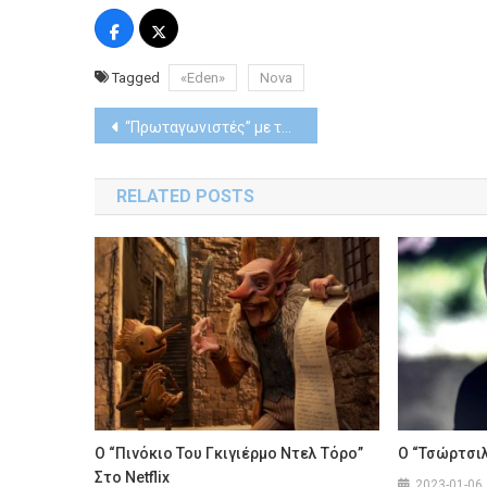
Tagged
«Eden»
Nova
Post
“Πρωταγωνιστές” με τον Σταύρο Θεοδωράκη | Απόψε στις 23:50
navigation
RELATED POSTS
Ο “Πινόκιο Του Γκιγιέρμο Ντελ Τόρο”
O “Τσώρτσιλ
Στο Netflix
2023-01-06