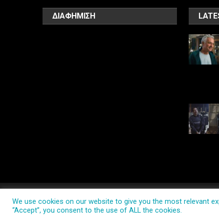
ΔΙΑΦΗΜΙΣΗ
LATE
PlayTV.com.gr
|
Theme: News Portal by
Mystery Themes
.
We use cookies on our website to give you the most relevant exp
“Accept”, you consent to the use of ALL the cookies.