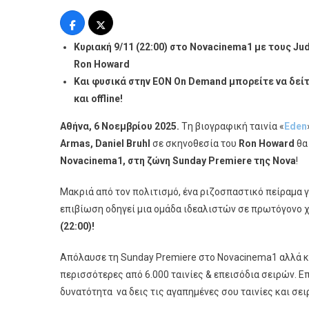
Η
Αληθινή
Ιστορία
Κυριακή
9/11 (22:00)
στο
Novacinema1
με
τους
Jud
«Eden»
Ron Howard
Στη
Και φυσικά στην ΕΟΝ
On
Demand
μπορείτε να δείτ
Sunday
και
offline
!
Premier
Της
Αθήνα, 6 Νοεμβρίου 2025.
Tη βιογραφική ταινία «
Eden
Nova
Armas, Daniel Bruhl
σε σκηνοθεσία του
Ron Howard
θα
Novacinema
1, στη ζώνη
Sunday
Premiere της
Nova
!
Μακριά από τον πολιτισμό, ένα ριζοσπαστικό πείραμα γι
επιβίωση οδηγεί μια ομάδα ιδεαλιστών σε πρωτόγονο χ
(22:00)!
Απόλαυσε τη Sunday Premiere στο Novacinema1 αλλά κ
περισσότερες από 6.000 ταινίες & επεισόδια σειρών. 
δυνατότητα να δεις τις αγαπημένες σου ταινίες και σειρέ