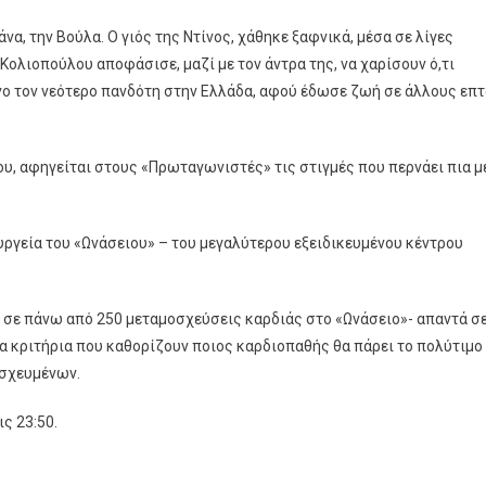
α, την Βούλα. Ο γιός της Ντίνος, χάθηκε ξαφνικά, μέσα σε λίγες
 Κολιοπούλου αποφάσισε, μαζί με τον άντρα της, να χαρίσουν ό,τι
νο τον νεότερο πανδότη στην Ελλάδα, αφού έδωσε ζωή σε άλλους επτ
ου, αφηγείται στους «Πρωταγωνιστές» τις στιγμές που περνάει πια μ
ργεία του «Ωνάσειου» – του μεγαλύτερου εξειδικευμένου κέντρου
α σε πάνω από 250 μεταμοσχεύσεις καρδιάς στο «Ωνάσειο»- απαντά σ
α κριτήρια που καθορίζουν ποιος καρδιοπαθής θα πάρει το πολύτιμο
μοσχευμένων.
ς 23:50.