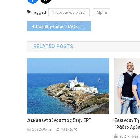
Tagged
"Πρωταγωνιστές"
Alpha
Post
Παναθηναϊκός-ΠΑΟΚ: Το ντέρμπι της 10ης αγωνιστικής της Stoiximan Super League έρχεται στην COSMOTE TV
navigation
RELATED POSTS
Δεκαπενταύγουστος Στην ΕΡΤ
Ξεκινούν Τη
“Ράδιο Αρβυ
2022-08-12
vaskoufo
2021-10-29