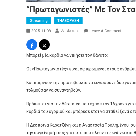
“Πρωταγωνιστές” Με Τον Στα
Streaming
ΤΗΛΕΟΡΑΣΗ
Vaskoufo
On
2025-11-08
Leave A Comment
“Πρωτα
Με
Τον
Μπορεί μία καρδιά να νικήσει τον θάνατο;
Σταύρο
Θεοδωρ
Οι «Πρωταγωνιστές» είναι αφιερωμένοι στους ανθρώπ
|
Απόψε
Και παίρνουν την πρωτοβουλία να «ενώσουν» δυο γυναίκ
Στις
τολμούσαν να συναντηθούν.
23:50
Πρόκειται για την Δέσποινα που έχασε τον 16χρονο γιο 
καρδιά του αγοριού και μπόρεσε έτσι να σταθεί ξανά στ
Η Δέσποινα Καρατζένη και η Αναστασία Πουλημένου, σ
την συγκίνησή τους για αυτό που πλέον τις ενώνει και θα