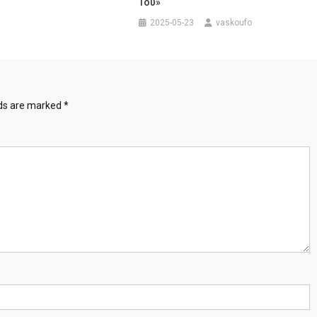
Του»
2025-05-23
vaskoufo
lds are marked
*