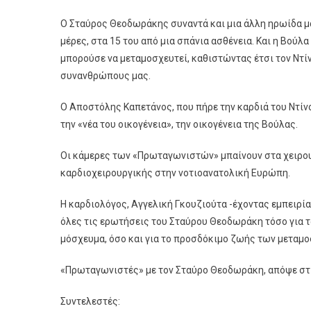
Ο Σταύρος Θεοδωράκης συναντά και μια άλλη ηρωίδα μάν
μέρες, στα 15 του από μια σπάνια ασθένεια. Και η Βούλα
μπορούσε να μεταμοσχευτεί, καθιστώντας έτσι τον Ντί
συνανθρώπους μας.
Ο Αποστόλης Καπετάνος, που πήρε την καρδιά του Ντίν
την «νέα του οικογένεια», την οικογένεια της Βούλας.
Οι κάμερες των «Πρωταγωνιστών» μπαίνουν στα χειρου
καρδιοχειρουργικής στην νοτιοανατολική Ευρώπη.
Η καρδιολόγος, Αγγελική Γκουζιούτα -έχοντας εμπειρί
όλες τις ερωτήσεις του Σταύρου Θεοδωράκη τόσο για τ
μόσχευμα, όσο και για το προσδόκιμο ζωής των μετα
«Πρωταγωνιστές» με τον Σταύρο Θεοδωράκη, απόψε στι
Συντελεστές: