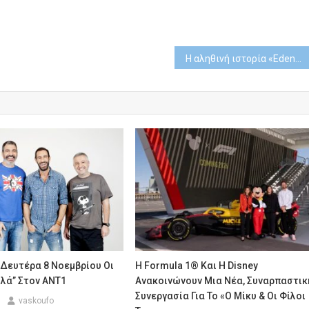
Η αληθινή ιστορία «Eden» στη Sunday Premiere της Nova
 Δευτέρα 8 Νοεμβρίου Οι
Η Formula 1® Και Η Disney
λά” Στον ΑΝΤ1
Ανακοινώνουν Μια Νέα, Συναρπαστικ
Συνεργασία Για Το «Ο Μίκυ & Οι Φίλοι
vaskoufo