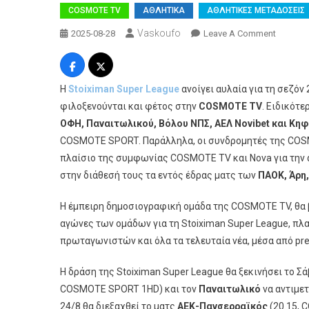
COSMOTE TV
ΑΘΛΗΤΙΚΑ
ΑΘΛΗΤΙΚΕΣ ΜΕΤΑΔΟΣΕΙΣ
Vaskoufo
On
2025-08-28
Leave A Comment
Όλη
Η
Δράση
Η
Stoiximan
Super
League
ανοίγει αυλαία για τη σεζόν
Της
φιλοξενούνται και φέτος στην
COSMOTE
TV
. Ειδικότε
Stoixim
ΟΦΗ, Παναιτωλικού, Βόλου ΝΠΣ, ΑΕΛ
Novibet
και Κηφ
Super
COSMOTE SPORT. Παράλληλα, οι συνδρομητές της COSM
League
πλαίσιο της συμφωνίας COSMOTE TV και Nova για την 
Και
στην διάθεσή τους τα εντός έδρας ματς των
ΠΑΟΚ, Άρη
Τη
Νέα
Η έμπειρη δημοσιογραφική ομάδα της COSMOTE TV, θα β
Σεζόν
αγώνες των ομάδων για τη Stoiximan Super League, πλ
Στην
COSMO
πρωταγωνιστών και όλα τα τελευταία νέα, μέσα από pr
TV
Η δράση της Stoiximan Super League θα ξεκινήσει το Σ
COSMOTE SPORT 1HD) και τον
Παναιτωλικό
να αντιμε
24/8 θα διεξαχθεί το ματς
ΑΕΚ-Πανσερραϊκός
(20.15, 