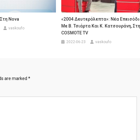
 Στη Nova
«2004 Δευτερόλεπτα»: Νέα Επεισόδι
Με Β. Τσιάρτα Και Κ. Κατσουράνη, Στ
vaskoufo
COSMOTE TV
2022-06-23
vaskoufo
lds are marked
*