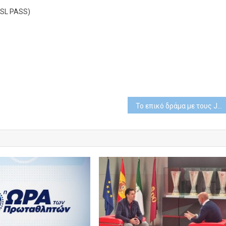
 SL PASS)
Το επικό δράμα με τους James Norton και Nikolaj Coster-Waldau έρχεται αποκλειστικά στην COSMOTE TV