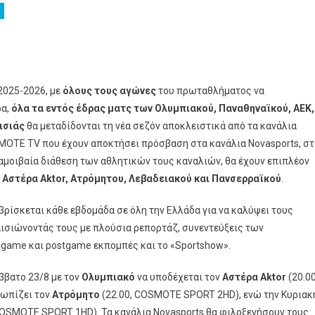
 2025-2026, με
όλους τους αγώνες
του πρωταθλήματος να
ρα,
όλα τα εντός έδρας ματς των Ολυμπιακού, Παναθηναϊκού, ΑΕΚ,
an
ισιάς
θα μεταδίδονται τη νέα σεζόν αποκλειστικά από τα κανάλια
OTE TV που έχουν αποκτήσει πρόσβαση στα κανάλια Novasports, στ
αμοιβαία διάθεση των αθλητικών τους καναλιών, θα έχουν επιπλέον
, Αστέρα
Aktor
, Ατρόμητου, Λεβαδειακού και Πανσερραϊκού
.
ρίσκεται κάθε εβδομάδα σε όλη την Ελλάδα για να καλύψει τους
αισιώνοντάς τους με πλούσια ρεπορτάζ, συνεντεύξεις των
TE
egame και postgame εκπομπές και το «Sportshow».
άββατο 23/8 με τον
Ολυμπιακό
να υποδέχεται τον
Αστέρα
Aktor
(20.00
τωπίζει τον
Ατρόμητο
(22.00, COSMOTE SPORT 2HD), ενώ την Κυριακ
COSMOTE SPORT 1HD). Τα κανάλια Novasports θα φιλοξενήσουν τους