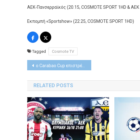
ΑΕΚ-Πανσερραϊκός (20.15, COSMOTE SPORT 1HD & AEK
Εκπομπή «Sportshow» (22.25, COSMOTE SPORT 1HD)
Tagged
Cosmote TV
Post
ο Carabao Cup επιστρέφει σε ACTION 24 & Athletiko.gr
navigation
RELATED POSTS