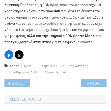
συσκευή
. Παράλληλα, η ΕΟΝ προσφέρει πρωτοπόρα τεχνικά
χαρακτηριστικά όπως το
timeshift
που δίνει τη δυνατότητα
στο συνδρομητή να γυρίσει «πίσω» σε μία ζωντανή μετάδοση
αγώνα και να τον παρακολουθήσει από την αρχή εφόσον έχει
χάσει το ξεκίνημα του παιχνιδιού ή ακόμα και να γυρίσει πίσω
για μία φάση
, αλλά και την υπηρεσία EON Sports Mode
, που
παρέχει ζωντανά στατιστικά για επιλεγμένους αγώνες.
Tagged
Nova
Ολυμπιακός – Ερυθρός Αστέρας
Παναθηναϊκός AKTOR – Άλμπα Βερολίνου
Post
Ο «Λόγος Ύπαρξης» έρχεται με νέο επεισόδιο, αποκλειστικά στο ΑΝΤ1+
Το MEGA Play φέρνει αυτή την εβδομάδα μοναδικές αθλητικές αναμετρήσεις
navigation
RELATED POSTS