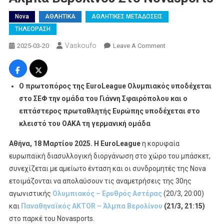
Nova
ΑΘΛΗΤΙΚΑ
ΑΘΛΗΤΙΚΕΣ ΜΕΤΑΔΟΣΕΙΣ
ΤΗΛΕΟΡΑΣΗ
Vaskoufo
On
2025-03-20
Leave A Comment
Ολυμπιακός
–
Ερυθρός
Ο πρωτοπόρος της
EuroLeague
Ολυμπιακός υποδέχεται
Αστέρας
στο ΣΕΦ την ομάδα του Γιάννη Σφαιρόπολου και ο
Και
επτάστερος πρωταθλητής Ευρώπης υποδέχεται στο
Παναθηναϊκός
κλειστό του ΟΑΚΑ τη γερμανική ομάδα
AKTOR
–
Αθήνα, 18
M
αρτίου 2025. Η
EuroLeague
η κορυφαία
Άλμπα
ευρωπαϊκή διασυλλογική διοργάνωση στο χώρο του μπάσκετ,
Βερολίνου
συνεχίζεται με αμείωτο ένταση και οι συνδρομητές της Nova
Στο
ετοιμάζονται να απολαύσουν τις αναμετρήσεις της 30ης
Novasports
αγωνιστικής
Ολυμπιακός – Ερυθρός Αστέρας
(20/3, 20:00)
και
Παναθηναϊκός AKTOR – Άλμπα Βερολίνου
(21/3, 21:15)
στο παρκέ του Novasports.