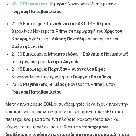
20:00
Playmakers, A’
μέρος
Novasports Prime με
τον
Γρηγόρη
Παπαβασιλείου
21:15 Euroleague:
Παναθηναϊκός
AKTOR
– Άλμπα
Βερολίνου Novasports Prime σε περιγραφή του
Χρήστου
Καούρη
, σχόλιο της
Δώρας Παντέλη
και ρεπορτάζ του
Ορέστη Συντελή
21:30 EuroLeague:
Μπαρτσελόνα – Ζαλγκίρις
Novasports5
σε περιγραφή του
Νικήτα Αυγουλή
21:45 EuroLeague:
Παρτίζαν – Αναντολού Εφές
Novasports4 σε περιγραφή του
Γιώργου Βαλαβάνη
23:15
Playmakers
,
B
’ μέρος
Novasports Prime με τον
Γρηγόρη Παπαβασιλείου
Με την πλατφόρμα
EON
, οι συνδρομητές Nova έχουν πλέον την
ευκαιρία να παρακολουθήσουν το αγαπημένο τους αθλητικό
περιεχόμενο, μέσα από ένα πλούσιο, καλοσχεδιασμένο και
εύχρηστο περιβάλλον, που καθιστά
το περιεχόμενο
διαθέσιμο οπουδήποτε, οποτεδήποτε και σε οποιαδήποτε