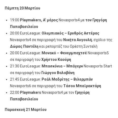
Πέμπτη 20 Μαρτίου
19:00
Playmakers
,
A
’ μέρος
Novasports4 με
τον Γρηγόρη
Παπαβασιλείου
20:00 EuroLeague:
Ολυμπιακός – Ερυθρός Αστέρας
Novasports4 σε περιγραφή του
Νικήτα Αυγουλή
, σχόλιο της
Δώρας Παντέλη
και ρεπορτάζ του Ορέστη Συντελή
20:00 EuroLeague:
Μονακό – Φενερμπαχτσέ
Novasports5
σε περιγραφή του
Χρήστου Καούρη
21:30 EuroLeague:
Μπασκόνια – Μπάγερν
Novasports Start
σε περιγραφή του
Γιώργου Βαλαβάνη
21:45 EuroLeague:
Ρεάλ Μαδρίτης – Βιλερμπάν
Novasports6 σε περιγραφή του
Τάσου Μπαϊρακτάρη
22:00
Playmakers
Novasports4 με τον
Γρηγόρη
Παπαβασιλείου
Παρασκευή 21 Μαρτίου