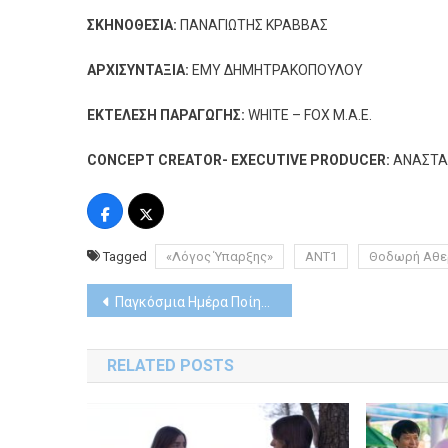
ΣΚΗΝΟΘΕΣΙΑ:
ΠΑΝΑΓΙΩΤΗΣ ΚΡΑΒΒΑΣ
ΑΡΧΙΣΥΝΤΑΞΙΑ:
ΕΜΥ ΔΗΜΗΤΡΑΚΟΠΟΥΛΟΥ
ΕΚΤΕΛΕΣΗ ΠΑΡΑΓΩΓΗΣ:
WHITE – FOX M.A.E.
CONCEPT CREATOR- EXECUTIVE PRODUCER:
ΑΝΑΣΤΑ
Tagged
«Λόγος Ύπαρξης»
ΑΝΤ1
Θοδωρή Αθε
Post
Παγκόσμια Ημέρα Ποίησης – «Ιλιάδα εξ ακοής» στο Μουσείο Ακρόπολης
navigation
RELATED POSTS