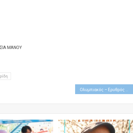
ΣΙΑ ΜΑΝΟΥ
ρίδη
Ολυμπιακός – Ερυθρός Αστέρας και Παναθηναϊκός AKTOR – Άλμπα Βερολίνου στο Novasports