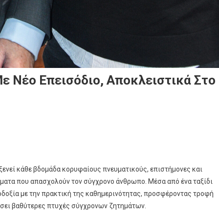
ε Νέο Επεισόδιο, Αποκλειστικά Στο
ς»
οξενεί κάθε βδομάδα κορυφαίους πνευματικούς, επιστήμονες και
ματα που απασχολούν τον σύγχρονο άνθρωπο. Μέσα από ένα ταξίδι
οδοξία με την πρακτική της καθημερινότητας, προσφέροντας τροφή
τίσει βαθύτερες πτυχές σύγχρονων ζητημάτων.
ιο,