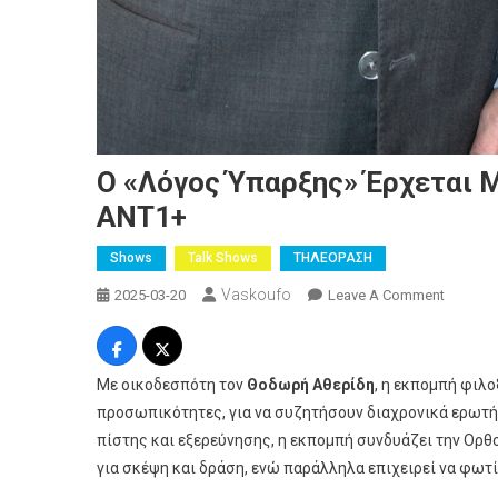
Ο «Λόγος Ύπαρξης» Έρχεται Μ
ΑΝΤ1+
Shows
Talk Shows
ΤΗΛΕΟΡΑΣΗ
Vaskoufo
On
2025-03-20
Leave A Comment
Ο
«Λόγος
Ύπαρξη
Με οικοδεσπότη τον
Θοδωρή Αθερίδη
, η εκπομπή φιλ
Έρχεται
προσωπικότητες, για να συζητήσουν διαχρονικά ερωτή
Με
πίστης και εξερεύνησης, η εκπομπή συνδυάζει την Ορθ
Νέο
για σκέψη και δράση, ενώ παράλληλα επιχειρεί να φω
Επεισόδ