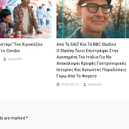
Αστέρι” Του Χιροκάζου
Από Τη SALT Και Τα BBC Studios
Στο Cinobo
Ο Stanley Tucci Επιστρέφει Στην
Αγαπημένη Του Ιταλία Για Να
vaskoufo
Ανακαλύψει Κρυφές Γαστρονομικές
Ιστορίες Και Άγνωστες Παραδόσεις
Γύρω Από Το Φαγητό
2026-05-13
vaskoufo
lds are marked
*