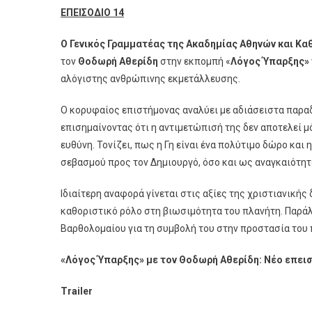
Αποκλει
ΕΠΕΙΣΟΔΙΟ
1
4
Στο
ΑΝΤ1+
Ο Γενικός Γραμματέας της Ακαδημίας Αθηνών και Κ
τον
Θοδωρή Αθερίδη
στην εκπομπή «
Λόγος Ύπαρξης
»
αλόγιστης ανθρώπινης εκμετάλλευσης.
Ο κορυφαίος επιστήμονας αναλύει με αδιάσειστα παραδ
επισημαίνοντας ότι η αντιμετώπισή της δεν αποτελεί μ
ευθύνη. Τονίζει, πως η Γη είναι ένα πολύτιμο δώρο και
σεβασμού προς τον Δημιουργό, όσο και ως αναγκαιότητα
Ιδιαίτερη αναφορά γίνεται στις αξίες της χριστιανικής 
καθοριστικό ρόλο στη βιωσιμότητα του πλανήτη. Παρά
Βαρθολομαίου για τη συμβολή του στην προστασία του 
«Λόγος Ύπαρξης» με τον Θοδωρή Αθερίδη: Νέο επεισ
Trailer