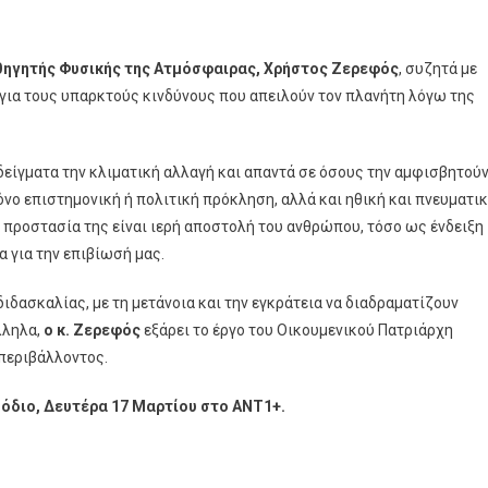
στικά
αθηγητής Φυσικής της Ατμόσφαιρας, Χρήστος Ζερεφός
, συζητά με
για τους υπαρκτούς κινδύνους που απειλούν τον πλανήτη λόγω της
είγματα την κλιματική αλλαγή και απαντά σε όσους την αμφισβητούν
όνο επιστημονική ή πολιτική πρόκληση, αλλά και ηθική και πνευματι
 η προστασία της είναι ιερή αποστολή του ανθρώπου, τόσο ως ένδειξη
 για την επιβίωσή μας.
διδασκαλίας, με τη μετάνοια και την εγκράτεια να διαδραματίζουν
λληλα,
ο κ. Ζερεφός
εξάρει το έργο του Οικουμενικού Πατριάρχη
περιβάλλοντος.
όδιο, Δευτέρα 17 Μαρτίου στο ΑΝΤ1+.