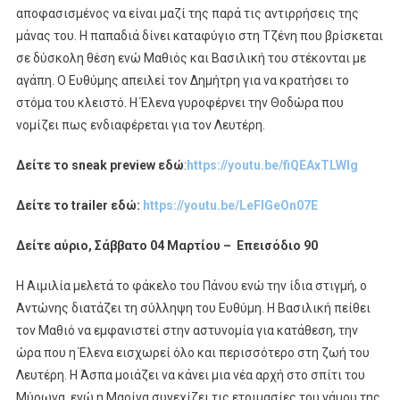
αποφασισμένος να είναι μαζί της παρά τις αντιρρήσεις της
μάνας του. Η παπαδιά δίνει καταφύγιο στη Τζένη που βρίσκεται
σε δύσκολη θέση ενώ Μαθιός και Βασιλική του στέκονται με
αγάπη. Ο Ευθύμης απειλεί τον Δημήτρη για να κρατήσει το
στόμα του κλειστό. Η Έλενα γυροφέρνει την Θοδώρα που
νομίζει πως ενδιαφέρεται για τον Λευτέρη.
Δείτε το
sneak
preview
εδώ
:
https://youtu.be/fiQEAxTLWlg
Δείτε το
trailer
εδώ:
https://youtu.be/LeFlGeOn07E
Δείτε αύριο, Σάββατο 04 Μαρτίου – Επεισόδιο 90
Η Αιμιλία μελετά το φάκελο του Πάνου ενώ την ίδια στιγμή, ο
Αντώνης διατάζει τη σύλληψη του Ευθύμη. Η Βασιλική πείθει
τον Μαθιό να εμφανιστεί στην αστυνομία για κατάθεση, την
ώρα που η Έλενα εισχωρεί όλο και περισσότερο στη ζωή του
Λευτέρη. Η Άσπα μοιάζει να κάνει μια νέα αρχή στο σπίτι του
Μύρωνα, ενώ η Μαρίνα συνεχίζει τις ετοιμασίες του γάμου της