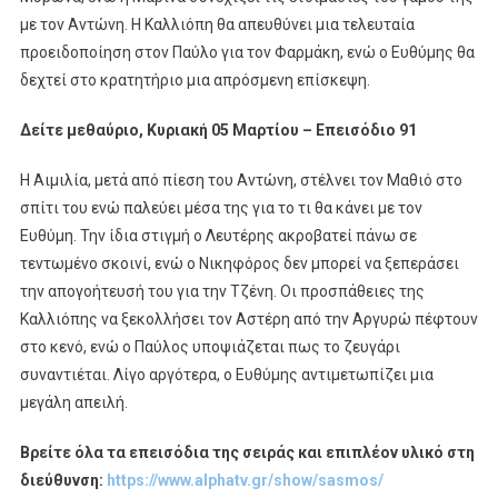
με τον Αντώνη. Η Καλλιόπη θα απευθύνει μια τελευταία
προειδοποίηση στον Παύλο για τον Φαρμάκη, ενώ ο Ευθύμης θα
δεχτεί στο κρατητήριο μια απρόσμενη επίσκεψη.
Δείτε μεθαύριο, Κυριακή 05 Μαρτίου – Επεισόδιο 91
Η Αιμιλία, μετά από πίεση του Αντώνη, στέλνει τον Μαθιό στο
σπίτι του ενώ παλεύει μέσα της για το τι θα κάνει με τον
Ευθύμη. Την ίδια στιγμή ο Λευτέρης ακροβατεί πάνω σε
τεντωμένο σκοινί, ενώ ο Νικηφόρος δεν μπορεί να ξεπεράσει
την απογοήτευσή του για την Τζένη. Οι προσπάθειες της
Καλλιόπης να ξεκολλήσει τον Αστέρη από την Αργυρώ πέφτουν
στο κενό, ενώ ο Παύλος υποψιάζεται πως το ζευγάρι
συναντιέται. Λίγο αργότερα, ο Ευθύμης αντιμετωπίζει μια
μεγάλη απειλή.
Βρείτε όλα τα επεισόδια της σειράς και επιπλέον υλικό στη
διεύθυνση:
https://www.alphatv.gr/show/sasmos/