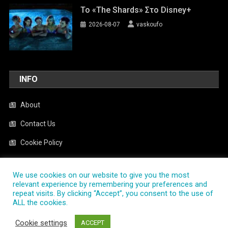
To «The Shards» Στο Disney+
2026-08-07
vaskoufo
INFO
About
Contact Us
Cookie Policy
News
We use cookies on our website to give you the most
Privacy Policy
relevant experience by remembering your preferences and
repeat visits. By clicking “Accept”, you consent to the use of
ALL the cookies.
PlayTV.com.gr
|
Theme: News Portal by
Mystery Themes
.
Cookie settings
ACCEPT