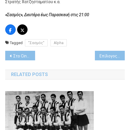
Στρατής Χατζησταματίου κ.α.
«Σασμός», Δευτέρα έως Παρασκευή στις 21:00
Tagged
"Σασμός"
Alpha
Post
Στο Cinobo τον Μάρτιο
Επίλογος απόψε για την “Άγρια γη” στον ΣΚΑΪ
navigation
RELATED POSTS