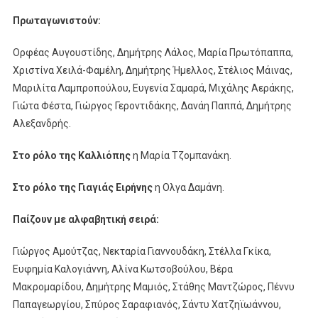
Πρωταγωνιστούν:
Ορφέας Αυγουστίδης, Δημήτρης Λάλος, Μαρία Πρωτόπαππα,
Χριστίνα Χειλά-Φαμέλη, Δημήτρης Ήμελλος, Στέλιος Μάινας,
Μαριλίτα Λαμπροπούλου, Ευγενία Σαμαρά, Μιχάλης Αεράκης,
Γιώτα Φέστα, Γιώργος Γεροντιδάκης, Δανάη Παππά, Δημήτρης
Αλεξανδρής.
Στο ρόλο της Καλλιόπης
η Μαρία Τζομπανάκη.
Στο ρόλο της Γιαγιάς Ειρήνης
η Ολγα Δαμάνη.
Παίζουν με αλφαβητική σειρά:
Γιώργος Αμούτζας, Νεκταρία Γιαννουδάκη, Στέλλα Γκίκα,
Ευφημία Καλογιάννη, Αλίνα Κωτσοβούλου, Βέρα
Μακρομαρίδου, Δημήτρης Μαμιός, Στάθης Μαντζώρος, Πέννυ
Παπαγεωργίου, Σπύρος Σαραφιανός, Σάντυ Χατζηϊωάννου,