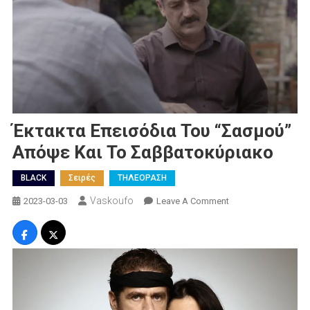
Έκτακτα Επεισόδια Του “Σασμού”
Απόψε Και Το Σαββατοκύριακο
BLACK
Σειρές
ΤΗΛΕΟΡΑΣΗ
Vaskoufo
On
2023-03-03
Leave A Comment
Έκτακτα
Επεισόδια
Του
“Σασμού”
Απόψε
Και