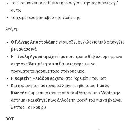
το τι σημαίνει το επίθετό της και γιατί την κορόιδευαν γι’
αυτό,
το χειρότερο ραντεβού της ζωής της.
Ακόμη:
Ο
Γιάννης Αποστολάκης
ετοιμάζει συγκλονιστικό σπαγγέτι
με θαλασσινά.
Η
Τζούλη Αγοράκη
εξηγεί με ποιο τρόπο θα βάλουμε φρένο
στην αναβλητικότητα και θα καταφέρουμε να
πραγματοποιήσουμε τους στόχους μας.
Η
Χαριτίνη Ηλιάδου
έρχεται στο “κρεβάτι” του Dot.
Και η φωνή του αστυνόμου Σαΐνη, ο ηθοποιός
Τάσος
Κωστής
, θυμάται ιστορίες από το «Ρετιρέ», τη «Μαρία την
άσχημη» και εξηγεί πως άλλαξε τη φωνή του για να βγαίνει
λεπτός… ο Γκούφυ.
DOT
.