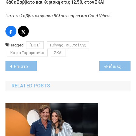
Κάθε Σάββατο και Κυριακή στις 12.50, στον ΣΚΑΪ
Γιατί τα Σαββατοκύριακα θέλουν παρέα και
Good
Vibes
!
Tagged
"DOT."
Γιάννης Τσιμιτσέλης
Κάτια Ταραμπάνκο
ΣΚΑΪ
Post
Επιστρέφουν οι αστυνομικές σειρές δραματικές σειρές «9-1-1» και «9-1-1: Lone Star» στο FOX
«Ειδικές αποστολές» στην ΕΡΤ1
navigation
RELATED POSTS