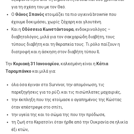
για τη σχέση του με τον Θεό.
Ο
Θάνος Σπανός
ετοιμάζει τα πιο υγιεινά brownie που
έχουμε δοκιμάσει, χωρίς ζάχαρη και γλουτένη.
Και η
Οδύσσεια Κωνστάντουρα
, ενδοκρινολόγος –
διαβητολόγος, μιλά για τον σακχαρώδη διαβήτη, τους
τύπους διαβήτη και τη θεραπεία τους. Τι ρόλο παίζουν η
διατροφή και η άσκηση στον διαβήτη τύπου ΙΙ;
Την
Κυριακή 31 Ιανουαρίου
, καλεσμένη είναι η
Κάτια
Ταραμπάνκο
και μιλά για:
όλα όσα έγιναν στο Survivor, την απομόνωση, τις
παρεξηγήσεις για το ρύζι και τις πισώπλατες μαχαιριές,
την έκπληξη που της ετοίμασε ο αγαπημένος της Κώστας
όταν επέστρεψε στο σπίτι,
την υγεία της και το σώμα της που την πρόδωσε,
τη ζωή στο Κερατσίνι όταν ήρθε από την Ουκρανία σε ηλικία
έξι ετών,