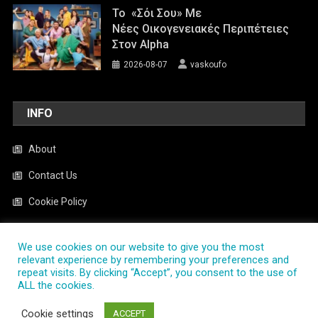
Το «Σόι Σου» Με
Νέες Οικογενειακές Περιπέτειες
Στον Alpha
2026-08-07
vaskoufo
INFO
About
Contact Us
Cookie Policy
News
We use cookies on our website to give you the most
Privacy Policy
relevant experience by remembering your preferences and
repeat visits. By clicking “Accept”, you consent to the use of
ALL the cookies.
PlayTV.com.gr
|
Theme: News Portal by
Mystery Themes
.
Cookie settings
ACCEPT