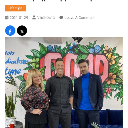
Lifestyle
Vaskoufo
On
2021-01-29
Leave A Comment
Ο
Γιάννης
Τσιμιτσέλης
Και
Η
Κάτια
Ταραμπάνκο
Στο
“DOT.”
Για
Ένα
Υπέροχο
Σαββατοκύριακο