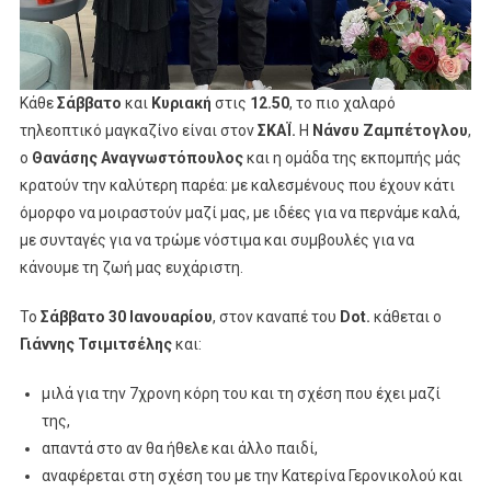
Κάθε
Σάββατο
και
Κυριακή
στις
12.50
, το πιο χαλαρό
τηλεοπτικό μαγκαζίνο είναι στον
ΣΚΑΪ.
Η
Νάνσυ Ζαμπέτογλου
,
ο
Θανάσης Αναγνωστόπουλος
και η ομάδα της εκπομπής μάς
κρατούν την καλύτερη παρέα: με καλεσμένους που έχουν κάτι
όμορφο να μοιραστούν μαζί μας, με ιδέες για να περνάμε καλά,
με συνταγές για να τρώμε νόστιμα και συμβουλές για να
κάνουμε τη ζωή μας ευχάριστη.
Το
Σάββατο 30 Ιανουαρίου
, στον καναπέ του
Dot
.
κάθεται ο
Γιάννης Τσιμιτσέλης
και:
μιλά για την 7χρονη κόρη του και τη σχέση που έχει μαζί
της,
απαντά στο αν θα ήθελε και άλλο παιδί,
αναφέρεται στη σχέση του με την Κατερίνα Γερονικολού και