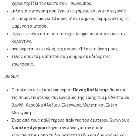
χαρακτηρίζει τον εαυτό σου… σώγαμπρο,
μιλά για την αγάπη που έχει στο ψάρεμα και για το γεγονός
ότι μπορεί να μείνει 10 ώρες σ’ ένα σημείο, περιμένοντας το
ψάρι να τσιμπήσει,
εξηγεί τι είναι αυτό που του έχει λείψει περισσότερο στην
καραντίνα,
αναφέρεται στο τέλος της σειράς «Έλα στη θέση μου»,
τέλος απαντά με απίστευτο χιούμορ σε αδιάκριτες
ερωτήσεις.
Ακόμη:
Ο make up artist και hair expert
Πάνος Καλλίτσης
θυμάται
τις σημαντικότερες συνεργασίες της ζωής του με Δέσποινα
Βανδή, Xαρούλα Αλεξίου, Ελεονώρα Μελέτη και Ελένη
Μενεγάκη.
Ένας από τους καλύτερους παίκτες του δεύτερου Survivor, ο
Νικόλας Αγόρου
εξηγεί τον λόγο για τον οποίο
εξαφανίστηκε από τη δημοσιότητα εδώ και δύο χρόνια και