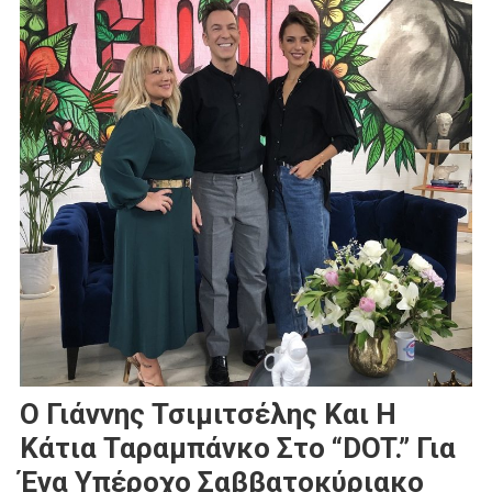
Ο Γιάννης Τσιμιτσέλης Και Η
Κάτια Ταραμπάνκο Στο “DOT.” Για
Ένα Υπέροχο Σαββατοκύριακο