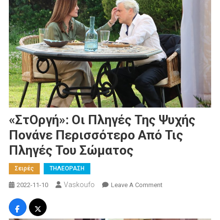
«στΟργή»: Οι Πληγές Της Ψυχής
Πονάνε Περισσότερο Από Τις
Πληγές Του Σώματος
Σειρές
ΤΗΛΕΟΡΑΣΗ
Vaskoufo
On
2022-11-10
Leave A Comment
«στΟργή»:
Οι
Πληγές