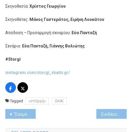
Σκηνοθεσία:
Χρίστος Γεωργίου
Σκηνοθέτες:
Μάνος Γαστεράτος, Ειρήνη Λουκάτου
Απόδοση – Προσαρμογή σεναρίου:
Εύα Πανταζή
Σενάριο:
Εύα Πανταζή, Γιάννης Βολιώτης
#Storgi
instagram.com/storgi_skaitv.gr/
Tagged
«στΟργή»
ΣΚΑΪ
Post
“Σασμός”: Αγεφύρωτη η απόσταση ανάμεσα σε Αργυρώ και Σταύρο.
Συνδέσου με την ιστορία σου: Μια συνεργασία της ΕΡΤ με το Istorima
navigation