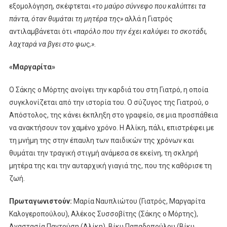
εξομολόγηση, σκέφτεται
«το μαύρο σύννεφο που καλύπτει τα
πάντα, όταν θυμάται τη μητέρα της»
αλλά η Γιατρός
αντιλαμβάνεται ότι
«παρόλο που την έχει καλύψει το σκοτάδι,
λαχταρά να βγει στο φως,»
.
«Μαργαρίτα»
Ο Σάκης ο Μόρτης ανοίγει την καρδιά του στη Γιατρό, η οποία
συγκλονίζεται από την ιστορία του. Ο σύζυγος της Γιατρού, ο
Απόστολος, της κάνει έκπληξη στο γραφείο, σε μια προσπάθεια
να ανακτήσουν τον χαμένο χρόνο. Η Αλίκη, πάλι, επιστρέφει με
τη μνήμη της στην έπαυλη των παιδικών της χρόνων και
θυμάται την τραγική στιγμή ανάμεσα σε εκείνη, τη σκληρή
μητέρα της και την αυταρχική γιαγιά της, που της καθόρισε τη
ζωή.
Πρωταγωνιστούν:
Μαρία Ναυπλιώτου (Γιατρός, Μαργαρίτα
Καλογεροπούλου), Αλέκος Συσσοβίτης (Σάκης ο Μόρτης),
Αναστασία Παντούση (Αλίκη), Βίκυ Παπαδοπούλου (Βίκυ