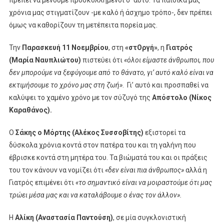
πρέπει να μένουμε προσκολλημένοι σ’ αυτό. Τα παιδικά μας
χρόνια μας στιγματίζουν -με καλό ή άσχημο τρόπο-, δεν πρέπει
όμως να καθορίζουν τη μετέπειτα πορεία μας.
Την
Παρασκευή 11 Νοεμβρίου
, στη
«στΟργή»
, η
Γιατρός
(Μαρία Ναυπλιώτου)
πιστεύει ότι
«όλοι είμαστε άνθρωποι, που
δεν μπορούμε να ξεφύγουμε από το θάνατο, γι’ αυτό καλό είναι να
εκτιμήσουμε το χρόνο μας στη ζωή»
.
Γι’ αυτό και προσπαθεί να
καλύψει το χαμένο χρόνο με τον σύζυγό της
Απόστολο (Νίκος
Καραθάνος).
Ο
Σάκης ο Μόρτης (Αλέκος Συσσοβίτης)
εξιστορεί τα
δύσκολα χρόνια κοντά στον πατέρα του και τη γαλήνη που
έβρισκε κοντά στη μητέρα του. Τα βιώματά του και οι πράξεις
του τον κάνουν να νομίζει ότι
«δεν είναι πια άνθρωπος»
αλλά η
Γιατρός επιμένει ότι
«το σημαντικό είναι να μοιραστούμε ότι μας
τρώει μέσα μας και να καταλάβουμε ο ένας τον άλλον».
Η
Αλίκη (Αναστασία Παντούση)
, σε μία συγκλονιστική