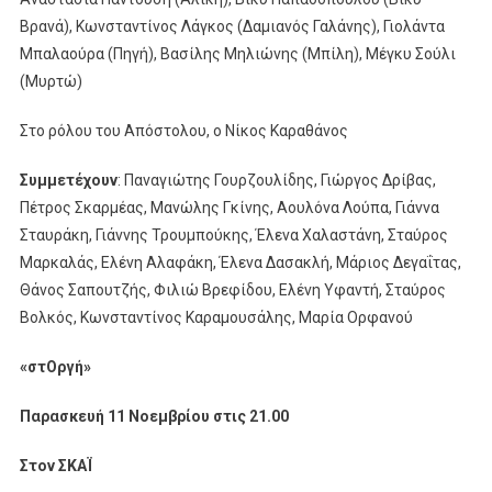
Βρανά), Κωνσταντίνος Λάγκος (Δαμιανός Γαλάνης), Γιολάντα
Μπαλαούρα (Πηγή), Βασίλης Μηλιώνης (Μπίλη), Μέγκυ Σούλι
(Μυρτώ)
Στο ρόλου του Απόστολου, ο Νίκος Καραθάνος
Συμμετέχουν
: Παναγιώτης Γουρζουλίδης, Γιώργος Δρίβας,
Πέτρος Σκαρμέας, Μανώλης Γκίνης, Αουλόνα Λούπα, Γιάννα
Σταυράκη, Γιάννης Τρουμπούκης, Έλενα Χαλαστάνη, Σταύρος
Μαρκαλάς, Ελένη Αλαφάκη, Έλενα Δασακλή, Μάριος Δεγαΐτας,
Θάνος Σαπουτζής, Φιλιώ Βρεφίδου, Ελένη Υφαντή, Σταύρος
Βολκός, Κωνσταντίνος Καραμουσάλης, Μαρία Ορφανού
«στΟργή»
Παρασκευή 11 Νοεμβρίου στις 21.00
Στον ΣΚΑΪ