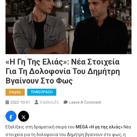
«Η Γη Της Ελιάς»: Νέα Στοιχεία
Για Τη Δολοφονία Του Δημήτρη
Βγαίνουν Στο Φως
Σειρές
ΤΗΛΕΟΡΑΣΗ
Vaskoufo
On
2022-10-31
Leave A Comment
«Η
Γη
Της
Eξελίξεις στη δραματική σειρά του
MEGA
«Η γη της ελιάς»
.Νέα
Ελιάς»:
στοιχεία για τη δολοφονία του Δημήτρη βγαίνουν στο φως, η