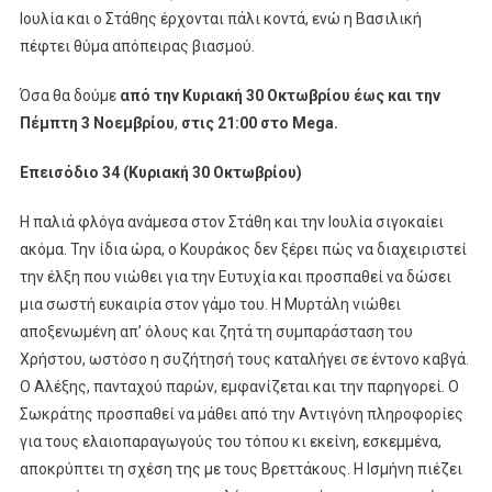
Νέα
Ιουλία και ο Στάθης έρχονται πάλι κοντά, ενώ η Βασιλική
Στοιχεία
πέφτει θύμα απόπειρας βιασμού.
Για
Τη
Όσα θα δούμε
από την Κυριακή 30 Οκτωβρίου έως και την
Δολοφονία
Πέμπτη 3 Νοεμβρίου
,
στις 21:00
στο Mega.
Του
Δημήτρη
Επεισόδιο 34 (Κυριακή 30 Οκτωβρίου)
Βγαίνουν
Στο
Η παλιά φλόγα ανάμεσα στον Στάθη και την Ιουλία σιγοκαίει
Φως
ακόμα. Την ίδια ώρα, ο Κουράκος δεν ξέρει πώς να διαχειριστεί
την έλξη που νιώθει για την Ευτυχία και προσπαθεί να δώσει
μια σωστή ευκαιρία στον γάμο του. Η Μυρτάλη νιώθει
αποξενωμένη απ’ όλους και ζητά τη συμπαράσταση του
Χρήστου, ωστόσο η συζήτησή τους καταλήγει σε έντονο καβγά.
Ο Αλέξης, πανταχού παρών, εμφανίζεται και την παρηγορεί. Ο
Σωκράτης προσπαθεί να μάθει από την Αντιγόνη πληροφορίες
για τους ελαιοπαραγωγούς του τόπου κι εκείνη, εσκεμμένα,
αποκρύπτει τη σχέση της με τους Βρεττάκους. Η Ισμήνη πιέζει