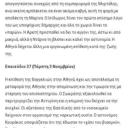
απογοητεύεται συνεχώς από τη συμπεριφορά της Μυρτάλης,
ενώ εκείνη εμπλέκεται σε έναν ακόμα καβγά, αυτή τη φορά με
αποδέκτη τη Μαρίνα. Ο Ισίδωρος δίνει τον πρώτο επίσημο λόγο
του ως υποψήφιος δήμαρχος και όλο το χωριό δίνει το
«παρών». Η Αρετή προσπαθεί να δει το εγγόνι της, έστω κι από
μακριά, αλλά η Ντάρνα τη βλέπει και καλεί την αστυνομία. Η
Αθηνά δέχεται άλλη μια οργανωμένη επίθεση κατά της ζωής
της.
Επεισόδιο 37 (Πέμπτη 3 Νοεμβρίου)
Η επίθεση της Βαγγελιώς στην Αθηνά, έχει ως αποτέλεσμα τη
μεταφορά της Αθηνάς στην απομόνωση και την τιμωρία της με
στέρηση του επισκεπτηρίου. Ο Σωκράτης εξακολουθεί να
περιτριγυρίζει την Αντιγόνη και η επιμονή του δείχνει να την
ενοχλεί. Οι εξετάσεις της Βασιλικής από το νοσοκομείο
δείχνουν στον οργανισμό της ναρκωτική ουσία. Ο αστυνόμος
Κουράκος υποψιάζεται ότι της έδωσαν το «χάπι του βιασμού».