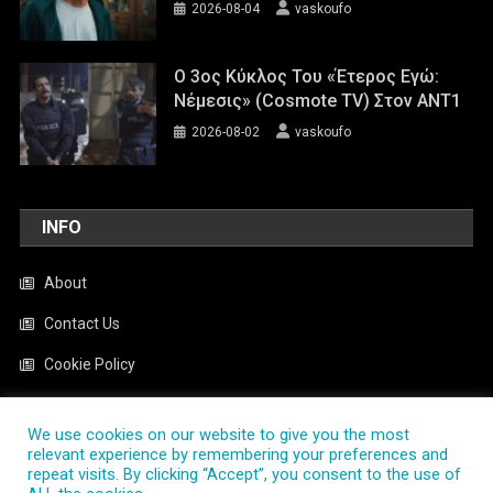
2026-08-04
vaskoufo
Ο 3ος Κύκλος Του «Έτερος Εγώ:
Νέμεσις» (Cosmote TV) Στον ΑΝΤ1
2026-08-02
vaskoufo
INFO
About
Contact Us
Cookie Policy
News
We use cookies on our website to give you the most
Privacy Policy
relevant experience by remembering your preferences and
repeat visits. By clicking “Accept”, you consent to the use of