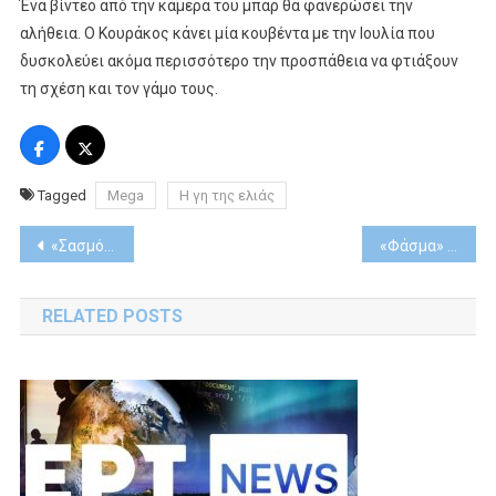
Ένα βίντεο από την κάμερα του μπαρ θα φανερώσει την
αλήθεια. Ο Κουράκος κάνει μία κουβέντα με την Ιουλία που
δυσκολεύει ακόμα περισσότερο την προσπάθεια να φτιάξουν
τη σχέση και τον γάμο τους.
Tagged
Mega
Η γη της ελιάς
Post
«Σασμός»: Ο γάμος Μαθιού – Βασιλικής είναι γεγονός
«Φάσμα» με τους Κ. Αντωνοπούλου, Έ. Καρανάτση, Ε. Κρίθαρη, Γ. Παπαδόπουλο – Πρεμιέρα
navigation
RELATED POSTS