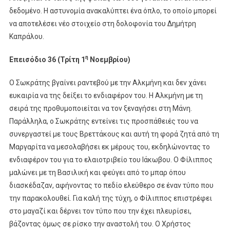
δεδομένο. Η αστυνομία ανακαλύπτει ένα όπλο, το οποίο μπορεί
να αποτελέσει νέο στοιχείο στη δολοφονία του Δημήτρη
Καπράλου.
η
Επεισόδιο 36 (Τρίτη 1
Νοεμβρίου)
Ο Σωκράτης βγαίνει ραντεβού με την Αλκμήνη και δεν χάνει
ευκαιρία να της δείξει το ενδιαφέρον του. Η Αλκμήνη με τη
σειρά της προθυμοποιείται να τον ξεναγήσει στη Μάνη.
Παράλληλα, o Σωκράτης εντείνει τις προσπάθειές του να
συνεργαστεί με τους Βρεττάκους και αυτή τη φορά ζητά από τη
Μαργαρίτα να μεσολαβήσει εκ μέρους του, εκδηλώνοντας το
ενδιαφέρον του για το ελαιοτριβείο του Ιάκωβου. Ο Φίλιππος
μαλώνει με τη Βασιλική και φεύγει από το μπαρ όπου
διασκέδαζαν, αφήνοντας το πεδίο ελεύθερο σε έναν τύπο που
την παρακολουθεί. Για καλή της τύχη, ο Φίλιππος επιστρέφει
στο μαγαζί και δέρνει τον τύπο που την έχει πλευρίσει,
βάζοντας όμως σε ρίσκο την αναστολή του. Ο Χρήστος