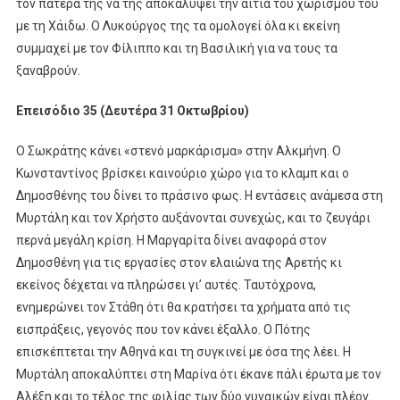
τον πατέρα της να της αποκαλύψει την αιτία του χωρισμού του
με τη Χάιδω. Ο Λυκούργος της τα ομολογεί όλα κι εκείνη
συμμαχεί με τον Φίλιππο και τη Βασιλική για να τους τα
ξαναβρούν.
Επεισόδιο 35 (Δευτέρα 31 Οκτωβρίου)
Ο Σωκράτης κάνει «στενό μαρκάρισμα» στην Αλκμήνη. Ο
Κωνσταντίνος βρίσκει καινούριο χώρο για το κλαμπ και ο
Δημοσθένης του δίνει το πράσινο φως. Η εντάσεις ανάμεσα στη
Μυρτάλη και τον Χρήστο αυξάνονται συνεχώς, και το ζευγάρι
περνά μεγάλη κρίση. Η Μαργαρίτα δίνει αναφορά στον
Δημοσθένη για τις εργασίες στον ελαιώνα της Αρετής κι
εκείνος δέχεται να πληρώσει γι’ αυτές. Ταυτόχρονα,
ενημερώνει τον Στάθη ότι θα κρατήσει τα χρήματα από τις
εισπράξεις, γεγονός που τον κάνει έξαλλο. Ο Πότης
επισκέπτεται την Αθηνά και τη συγκινεί με όσα της λέει. Η
Μυρτάλη αποκαλύπτει στη Μαρίνα ότι έκανε πάλι έρωτα με τον
Αλέξη και το τέλος της φιλίας των δύο γυναικών είναι πλέον