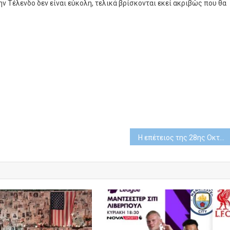
ην Τέλενδο δεν είναι εύκολη, τελικά βρίσκονται εκεί ακριβώς που θα
Η επέτειος της 28ης Οκτωβρίου στην ΕΡΤ