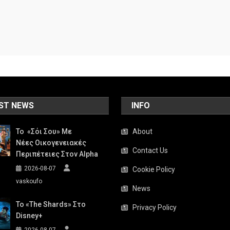
ST NEWS
INFO
Το «Σόι Σου» Με
About
Νέες Οικογενειακές
Contact Us
Περιπέτειες Στον Alpha
2026-08-07
Cookie Policy
vaskoufo
News
To «The Shards» Στο
Privacy Policy
Disney+
2026-08-07