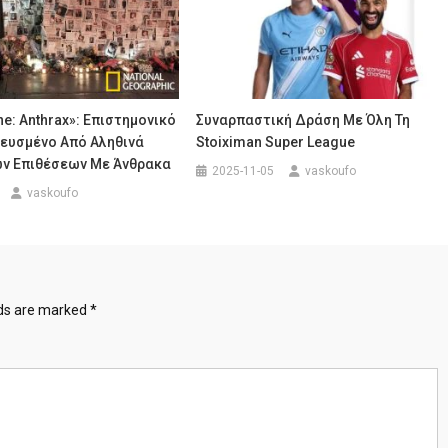
ne: Anthrax»: Επιστημονικό
Συναρπαστική Δράση Με Όλη Τη
νευσμένο Από Αληθινά
Stoiximan Super League
ων Επιθέσεων Με Άνθρακα
2025-11-05
vaskoufo
vaskoufo
lds are marked
*