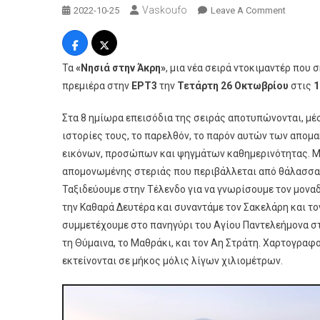
Vaskoufo
On
2022-10-25
Leave A Comment
Νησιά
Στην
Άκρη:
Τα
«Νησιά στην Άκρη»
, μια νέα σειρά ντοκιμαντέρ που
Πρεμιέ
πρεμιέρα στην
ΕΡΤ3
την
Τετάρτη 26 Οκτωβρίου
στις
1
Για
Τη
Στα 8 ημίωρα επεισόδια της σειράς αποτυπώνονται, μέ
Νέα
ιστορίες τους, το παρελθόν, το παρόν αυτών των απομα
Σειρά
εικόνων, προσώπων και ψηγμάτων καθημερινότητας. Μι
Ντοκιμ
απομονωμένης στεριάς που περιβάλλεται από θάλασσα.
Της
Ταξιδεύουμε στην Τέλενδο για να γνωρίσουμε τον μονα
ΕΡΤ3
την Καθαρά Δευτέρα και συναντάμε τον Σακελάρη και το
συμμετέχουμε στο πανηγύρι του Αγίου Παντελεήμονα σ
τη Θύμαινα, το Μαθράκι, και τον Αη Στράτη. Χαρτογραφ
εκτείνονται σε μήκος μόλις λίγων χιλιομέτρων.