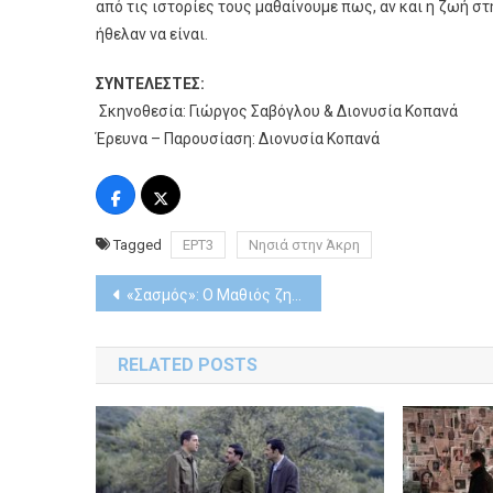
από τις ιστορίες τους μαθαίνουμε πως, αν και η ζωή στ
ήθελαν να είναι.
ΣΥΝΤΕΛΕΣΤΕΣ:
Σκηνοθεσία: Γιώργος Σαβόγλου & Διονυσία Κοπανά
Έρευνα – Παρουσίαση: Διονυσία Κοπανά
Tagged
ΕΡΤ3
Νησιά στην Άκρη
Post
«Σασμός»: Ο Μαθιός ζητά από τη Βασιλική να παντρευτούν σε τρεις ημέρες
navigation
RELATED POSTS