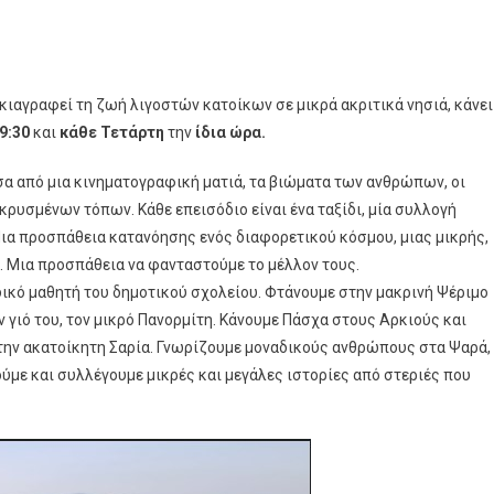
 σκιαγραφεί τη ζωή λιγοστών κατοίκων σε μικρά ακριτικά νησιά, κάνει
ρα
9:30
και
κάθε Τετάρτη
την
ίδια ώρα.
σα από μια κινηματογραφική ματιά, τα βιώματα των ανθρώπων, οι
κρυσμένων τόπων. Κάθε επεισόδιο είναι ένα ταξίδι, μία συλλογή
α προσπάθεια κατανόησης ενός διαφορετικού κόσμου, μιας μικρής,
αντέρ
 Μια προσπάθεια να φανταστούμε το μέλλον τους.
δικό μαθητή του δημοτικού σχολείου. Φτάνουμε στην μακρινή Ψέριμο
ν γιό του, τον μικρό Πανορμίτη. Κάνουμε Πάσχα στους Αρκιούς και
την ακατοίκητη Σαρία. Γνωρίζουμε μοναδικούς ανθρώπους στα Ψαρά,
ούμε και συλλέγουμε μικρές και μεγάλες ιστορίες από στεριές που