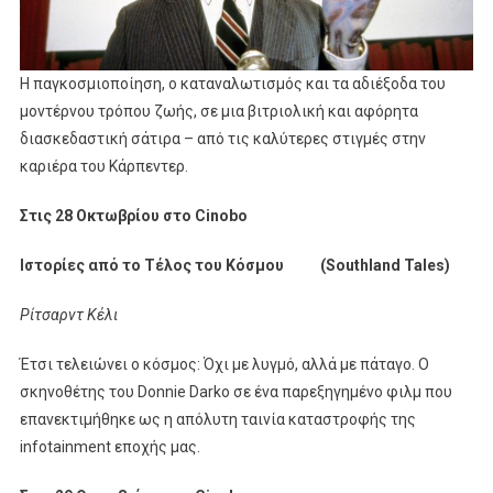
Η παγκοσμιοποίηση, ο καταναλωτισμός και τα αδιέξοδα του
μοντέρνου τρόπου ζωής, σε μια βιτριολική και αφόρητα
διασκεδαστική σάτιρα – από τις καλύτερες στιγμές στην
καριέρα του Κάρπεντερ.
Στις 28 Οκτωβρίου στο Cinobo
Ιστορίες από το Τέλος του Κόσμου (Southland Tales)
Ρίτσαρντ Κέλι
Έτσι τελειώνει ο κόσμος: Όχι με λυγμό, αλλά με πάταγο. Ο
σκηνοθέτης του Donnie Darko σε ένα παρεξηγημένο φιλμ που
επανεκτιμήθηκε ως η απόλυτη ταινία καταστροφής της
infotainment εποχής μας.