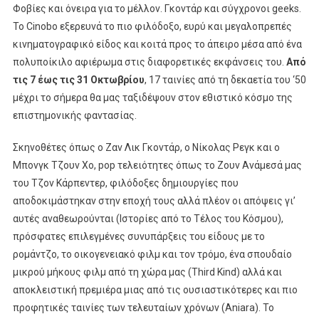
Το
Φοβίες και όνειρα για το μέλλον. Γκοντάρ και σύγχρονοι geeks.
Cinobo
Το Cinobo εξερευνά το πιο φιλόδοξο, ευρύ και μεγαλοπρεπές
Ταξιδεύει
κινηματογραφικό είδος και κοιτά προς το άπειρο μέσα από ένα
Στο
πολυποίκιλο αφιέρωμα στις διαφορετικές εκφάνσεις του.
Από
Sci-
τις 7 έως τις 31 Οκτωβρίου
, 17 ταινίες από τη δεκαετία του ‘50
Fi
μέχρι το σήμερα θα μας ταξιδέψουν στον εθιστικό κόσμο της
επιστημονικής φαντασίας.
Σκηνοθέτες όπως ο Ζαν Λικ Γκοντάρ, ο Νίκολας Ρεγκ και ο
Μπονγκ Τζουν Χο, pop τελειότητες όπως το Ζουν Ανάμεσά μας
του Τζον Κάρπεντερ, φιλόδοξες δημιουργίες που
αποδοκιμάστηκαν στην εποχή τους αλλά πλέον οι απόψεις γι’
αυτές αναθεωρούνται (Ιστορίες από το Τέλος του Κόσμου),
πρόσφατες επιλεγμένες συνυπάρξεις του είδους με το
ρομάντζο, το οικογενειακό φιλμ και τον τρόμο, ένα σπουδαίο
μικρού μήκους φιλμ από τη χώρα μας (Third Kind) αλλά και
αποκλειστική πρεμιέρα μιας από τις ουσιαστικότερες και πιο
προφητικές ταινίες των τελευταίων χρόνων (Aniara). Το