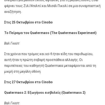
φέρνει τους Ζιλί Ντελπί και Μισέλ Πικολί σε μια συναρπαστική
αναζήτηση.
Στις
25
Οκτωβρίου
στο
Cinobo
Το
Πείραμα
του
Quatermass (The Quatermass Experiment)
Βαλ Γκεστ
Στα χρόνια που τρόμος και sci-fi ήταν είδη του περιθωρίου,
αυτή ήταν η πρώτη σοβαρή προσπάθεια αλλαγής. Οι
περιπέτειες του καθηγητή Quatermass μεταφέρονται από τη
μικρή στη μεγάλη οθόνη.
Στις 27 Οκτωβρίου στο Cinobo
Quatermass 2: Εξωγήινοι εισβολείς (Quatermass 2)
Βαλ Γκεστ