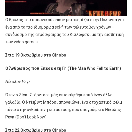
Ο θρύλος του ιαπωνικού anime μετακομίζει στην Πολωνία για
ένα από τα πιο ιδιόμορφα sci-fi των τελευταίων χρόνων –
συνδυασμό της ατμόσφαιρας του Κισλόφσκι με την αισθητική
των video games.
Στις 19 Οκτωβρίου στο Cinobo
Ο Άνθρωπος που Έπεσε στη Γη (The Man Who Fell to Earth)
Νίκολας Ρεγκ
Όταν ο Ζίγκι Στάρνταστ μάς επισκέφθηκε από έναν άλλο
γαλαξία. Ο Ντέιβιντ Μπόουι απογειώνει ένα στοχαστικό φιλμ
πάνω στην ανθρώπινη κατάσταση, που υπογράφει ο Νίκολας
Ρεγκ (Don’t Look Now).
Στις 22 Οκτωβρίου στο Cinobo