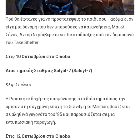
Πού θα έφτανες για να προστατέψεις το παιδί σου… ακόμα κι αν
είχε μια δύναμη που δεν μπορούσες να κατανοήσεις; Μάικλ
Σάνον, Άνταμ Ντράιβερ και sci-fi καταδίωξης από τον δημιουργό
του Take Shelter.
Στις 10 Οκτωβρίου στο Cinobo
Διαστημικός Σταθμός Salyut-7 (Saluyt-7)
Κλιμ Σιπένκο
H Ρωσική εκδοχή της απομόνωσης στο διάστημα όπως την
όρισαν στη σύγχρονη εποχή το Gravity ή το Martian, βασίζεται
σε αληθινά γεγονότα του ’85 και παρουσιάζεται σε μια
εντυπωσιακή παραγωγή.
Στις 12 Οκτωβρίου στο Cinobo