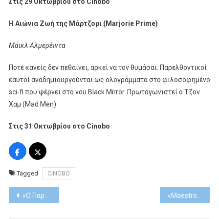
Στις 29 Οκτωβρίου στο Cinobo
Η Αιώνια Ζωή της Μάρτζορι (Marjorie Prime)
Μάικλ Αλμερέιντα
Ποτέ κανείς δεν πεθαίνει, αρκεί να τον θυμάσαι. Παρελθοντικοί
εαυτοί αναδημιουργούνται ως ολογράμματα στο φιλοσοφημένο
sci-fi που φέρνει στο νου Black Mirror. Πρωταγωνιστεί ο Τζον
Χαμ (Mad Men).
Στις 31 Οκτωβρίου στο Cinobo
Tagged
CINOBO
Post
«Ο Παράδεισος των κυριών»… από τη Δευτέρα 10 έως και την Πέμπτη 13 Οκτωβρίου
«Maestro» του Χριστόφορου Παπακαλιάτη… Πρεμιέρα
navigation