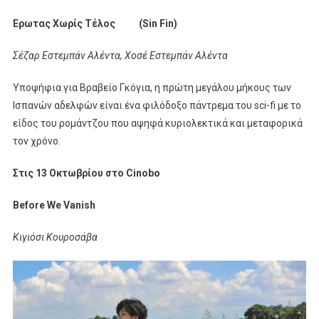
Ερωτας Χωρίς Τέλος (Sin Fin)
Σέζαρ Εστεμπάν Αλέντα, Χοσέ Εστεμπάν Αλέντα
Υποψήφια για Βραβείο Γκόγια, η πρώτη μεγάλου μήκους των
Ισπανών αδελφών είναι ένα φιλόδοξο πάντρεμα του sci-fi με το
είδος του ρομάντζου που αψηφά κυριολεκτικά και μεταφορικά
τον χρόνο.
Στις
13
Οκτωβρίου
στο
Cinobo
Before We Vanish
Κιγιόσι Κουροσάβα