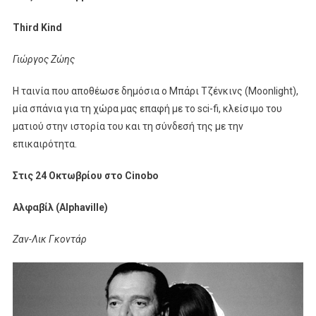
Third Kind
Γιώργος Ζώης
Η ταινία που αποθέωσε δημόσια ο Μπάρι Τζένκινς (Moonlight),
μία σπάνια για τη χώρα μας επαφή με το sci-fi, κλείσιμο του
ματιού στην ιστορία του και τη σύνδεσή της με την
επικαιρότητα.
Στις 24 Οκτωβρίου στο Cinobo
Αλφαβίλ (Alphaville)
Ζαν-Λικ Γκοντάρ