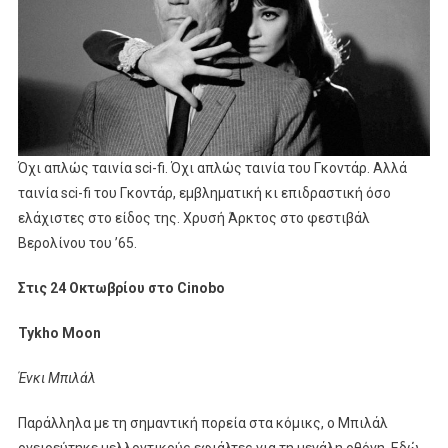
Όχι απλώς ταινία sci-fi. Όχι απλώς ταινία του Γκοντάρ. Αλλά
ταινία sci-fi του Γκοντάρ, εμβληματική κι επιδραστική όσο
ελάχιστες στο είδος της. Χρυσή Άρκτος στο φεστιβάλ
Βερολίνου του ’65.
Στις 24 Οκτωβρίου στο Cinobo
Tykho Moon
Ένκι Μπιλάλ
Παράλληλα με τη σημαντική πορεία στα κόμικς, ο Μπιλάλ
ονειρεύτηκε μελλοντικούς εφιάλτες για τη μεγάλη οθόνη. Εδώ