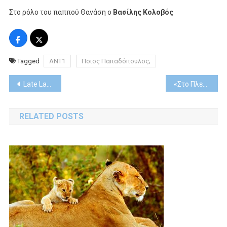
Στο ρόλο του παππού Θανάση ο
Βασίλης Κολοβός
Tagged
ΑΝΤ1
Ποιος Παπαδόπουλος;
Post
Late Late Show With James Corden (8η σεζόν)
«Στο Πλεχτό»: Η ψυχαγωγική εκπομπή της Cosmote Tv επιστρέφει για 4η σεζόν
navigation
RELATED POSTS