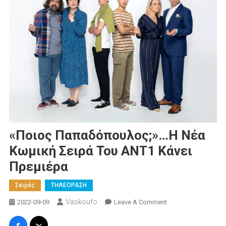
«Ποιος Παπαδόπουλος;»…Η Νέα
Κωμική Σειρά Του AΝΤ1 Κάνει
Πρεμιέρα
Σειρές
ΤΗΛΕΟΡΑΣΗ
Vaskoufo
On
2022-09-09
Leave A Comment
«Ποιος
Παπαδόπουλος;»…