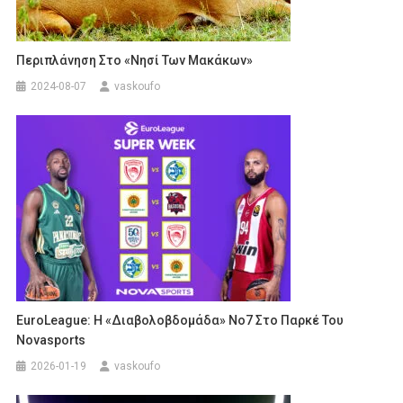
Περιπλάνηση Στο «Νησί Των Μακάκων»
2024-08-07
vaskoufo
EuroLeague: H «Διαβολοβδομάδα» Νο7 Στο Παρκέ Του
Novasports
2026-01-19
vaskoufo