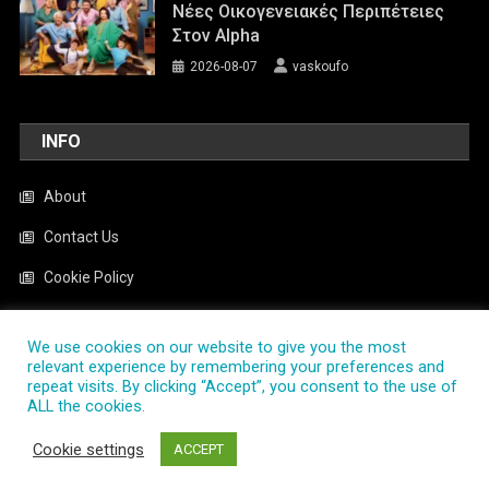
Νέες Οικογενειακές Περιπέτειες
Στον Alpha
2026-08-07
vaskoufo
INFO
About
Contact Us
Cookie Policy
News
We use cookies on our website to give you the most
Privacy Policy
relevant experience by remembering your preferences and
repeat visits. By clicking “Accept”, you consent to the use of
ALL the cookies.
PlayTV.com.gr
|
Theme: News Portal by
Mystery Themes
.
Cookie settings
ACCEPT