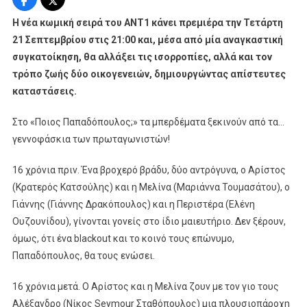
Η
Η νέα
κωμική σειρά του AΝΤ1 κάνει πρεμιέρα την Τετάρτη
Νέα
21 Σεπτεμβρίου στις 21:00 και, μέσα από μία αναγκαστική
Κωμική
συγκατοίκηση, θα αλλάξει τις ισορροπίες, αλλά και τον
Σειρά
τρόπο ζωής δύο οικογενειών, δημιουργώντας απίστευτες
Του
καταστάσεις.
AΝΤ1
Κάνει
Στο «Ποιος Παπαδόπουλος;» τα μπερδέματα ξεκινούν από τα…
Πρεμιέρα
γεννοφάσκια των πρωταγωνιστών!
16 χρόνια πριν. Ένα βροχερό βράδυ, δύο αντρόγυνα, ο Αρίστος
(Κρατερός Κατσούλης) και η Μελίνα (Μαριάννα Τουμασάτου), ο
Γιάννης (Γιάννης Δρακόπουλος) και η Περιστέρα (Ελένη
Ουζουνίδου), γίνονται γονείς στο ίδιο μαιευτήριο. Δεν ξέρουν,
όμως, ότι ένα blackout και το κοινό τους επώνυμο,
Παπαδόπουλος, θα τους ενώσει.
16 χρόνια μετά. Ο Αρίστος και η Μελίνα ζουν με τον γιο τους
Αλέξανδρο (Νίκος Seymour Σταθόπουλος) μια πλουσιοπάροχη