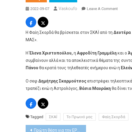
Vaskoufo
On
2022-09-07
Leave A Comment
Η
Φαίη
Σκορδά
Η Φαίη Σκορδά θα βρίσκεται στον ΣΚΑΪ από τη
Δευτέρα 
Στο
ΜΑΣ».
«Πρωϊν
Μας»
Η
Έλενα Χριστοπούλου,
η
Αφροδίτη Γραμμέλη
και ο
Ά
Στο
συμβαίνουν αλλά και τα αποκλειστικά θέματα της συν
Σκάι
Πάνου
θα κρατά τους τηλεθεατές ενήμερου ενώ η
Ελεά
Ο σεφ
Δημήτρης Σκαρμούτσος
επιστρέφει τηλεοπτικά 
τραπέζι ενώ η Αστρολόγος,
Βάσια Μαυράκη
θα δίνει τ
Tagged
ΣΚΑΪ
Το Πρωινό μας
Φαίη Σκορδά
Post
Πρώτη θέση για την ΕΡΤ1