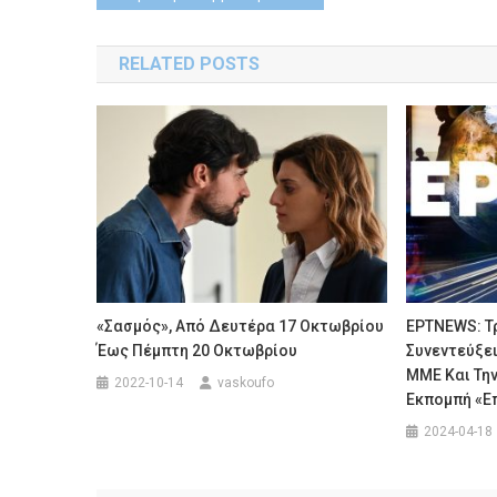
navigation
RELATED POSTS
«Σασμός», Από Δευτέρα 17 Οκτωβρίου
ΕΡΤNEWS: Τ
Έως Πέμπτη 20 Οκτωβρίου
Συνεντεύξει
ΜΜΕ Και Την
2022-10-14
vaskoufo
Εκπομπή «Ε
2024-04-18