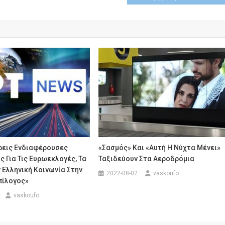
ρεις Ενδιαφέρουσες
«Σασμός» Και «Αυτή Η Νύχτα Μένει»
ς Για Τις Ευρωεκλογές, Τα
Ταξιδεύουν Στα Αεροδρόμια
 Ελληνική Κοινωνία Στην
2022-08-02
vaskoufo
πίλογος»
vaskoufo