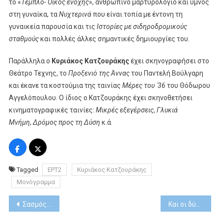
το «
Τέμπλο- Οίκος ενοχής
», ανθρώπινο μαρτυρολόγιο και ύμνος
στη γυναίκα, τα
Νυχτερινά
που είναι τοπία με έντονη τη
γυναικεία παρουσία και τις
Ιστορίες με σιδηροδρομικούς
σταθμούς
και πολλές άλλες σημαντικές δημιουργίες του.
Παράλληλα ο
Κυριάκος Κατζουράκης
έχει σκηνογραφήσει στο
Θεάτρο Τεχνης, το
Προξενιό της Άννας
του Παντελή Βούλγαρη
και έκανε τα κοστούμια της ταινίας
Μέρες του ΄36
του Θόδωρου
Αγγελόπουλου. Ο ίδιος ο Κατζουράκης έχει σκηνοθετήσει
κινηματογραφικές ταινίες:
Μικρές εξεγέρσεις
,
Γλυκιά
Μνήμη
,
Δρόμος προς τη Δύση
κ.ά.
Tagged
ΕΡΤ2
Κυριάκος Κατζουράκης
Μονόγραμμα
Post
Σασμός: Ο Αστέρης παραδίνεται στην Αστυνομία
Και οι δύο σεζόν του “Staged” στην Cosmote TV