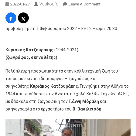
Vaskoufo
On
2022-01-27
Leave A Comment
Το
«Μονόγραμμα»
Για
προβολή: Τρίτη 1 Φεβρουαρίου 2022 – ΕΡΤ2 – ώρα: 20:30
Τον
Ζωγράφο
Και
Κυριάκος Κατζουράκης
(1944-2021)
Σκηνοθέτη
(ζωγράφος, σκηνοθέτης)
Κυριάκο
Κατζουράκη
Πολύπλευρη προσωπικότητα στην καλλιτεχνική ζωή του
τόπου μας είναι ο δημιουργός – ζωγράφος και
σκηνοθέτης
Κυριάκος Κατζουράκης
. Γεννήθηκε στην Αθήνα το
1944 και σπούδασε στην Ανωτάτη Σχολή Καλών Τεχνών -ΑΣΚΤ,
με δάσκαλο στη ζωγραφική τον
Γιάννη Μόραλη
και
σκηνογραφία στο εργαστήριο του
Β. Βασιλειάδη
.