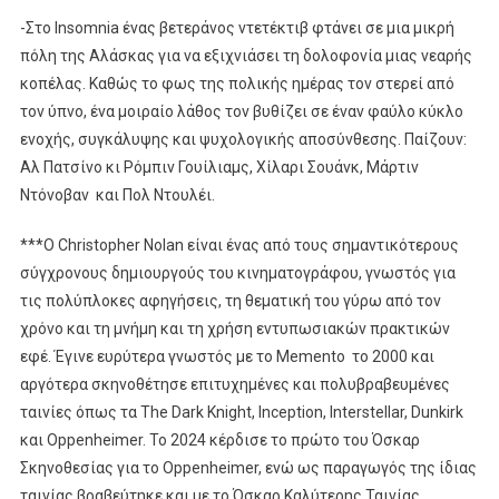
-Στο Insomnia ένας βετεράνος ντετέκτιβ φτάνει σε μια μικρή
πόλη της Αλάσκας για να εξιχνιάσει τη δολοφονία μιας νεαρής
κοπέλας. Καθώς το φως της πολικής ημέρας τον στερεί από
τον ύπνο, ένα μοιραίο λάθος τον βυθίζει σε έναν φαύλο κύκλο
ενοχής, συγκάλυψης και ψυχολογικής αποσύνθεσης. Παίζουν:
Αλ Πατσίνο κι Ρόμπιν Γουίλιαμς, Χίλαρι Σουάνκ, Μάρτιν
Ντόνοβαν και Πολ Ντουλέι.
***Ο Christopher Nolan είναι ένας από τους σημαντικότερους
σύγχρονους δημιουργούς του κινηματογράφου, γνωστός για
τις πολύπλοκες αφηγήσεις, τη θεματική του γύρω από τον
χρόνο και τη μνήμη και τη χρήση εντυπωσιακών πρακτικών
εφέ. Έγινε ευρύτερα γνωστός με το Memento το 2000 και
αργότερα σκηνοθέτησε επιτυχημένες και πολυβραβευμένες
ταινίες όπως τα The Dark Knight, Inception, Interstellar, Dunkirk
και Oppenheimer. Το 2024 κέρδισε το πρώτο του Όσκαρ
Σκηνοθεσίας για το Oppenheimer, ενώ ως παραγωγός της ίδιας
ταινίας βραβεύτηκε και με το Όσκαρ Καλύτερης Ταινίας.