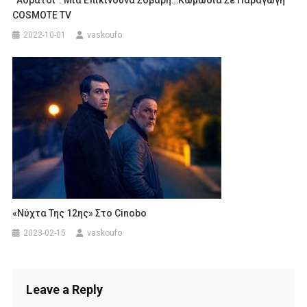
“Αόρατοι”: Μία Επικίνδυνα Σοβαρη…κωμωδία Σε Παραγωγή
COSMOTE TV
2022-10-01
vaskoufo
«Νύχτα Της 12ης» Στο Cinobo
2023-02-15
vaskoufo
Leave a Reply