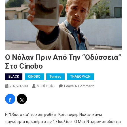
Ο Νόλαν Πριν Από Την “Οδύσσεια”
Στο Cinobo
BLACK
CINOBO
Ταινίες
ΤΗΛΕΟΡΑΣΗ
Vaskoufo
On
2026-07-08
Leave A Comment
Ο
Νόλαν
Πριν
Από
Η “Οδύσσεια” του σκηνοθέτη Κρίστοφερ Νόλαν, κάνει
Την
παγκόσμια πρεμιέρα στις 17 Ιουλίου. Ο Ματ Ντέιμον υποδύεται
“Οδύσσεια”