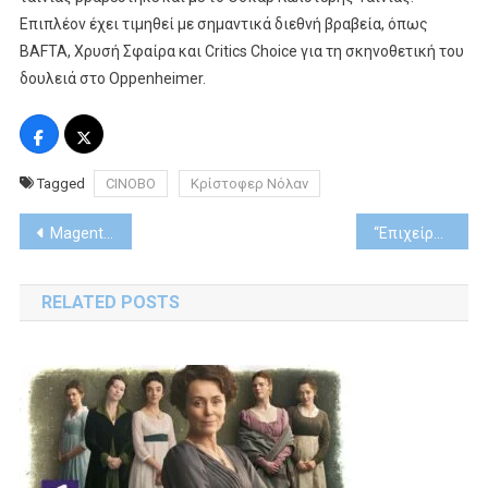
Επιπλέον έχει τιμηθεί με σημαντικά διεθνή βραβεία, όπως
BAFTA, Χρυσή Σφαίρα και Critics Choice για τη σκηνοθετική του
δουλειά στο Oppenheimer.
Tagged
CINOBO
Κρίστοφερ Νόλαν
Post
Magenta Insurance: Ολοκληρωμένες ασφαλιστικές λύσεις, τώρα και για υγεία, ζωή, ταξίδια κι επιχειρήσεις
“Επιχείρηση Μπλε Βιβλίο” στο Viasat Epic Drama
navigation
RELATED POSTS