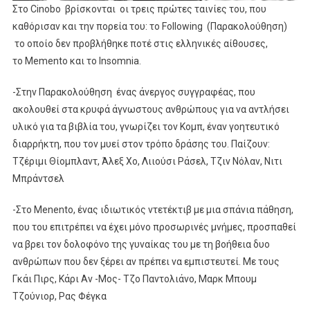
Στο Cinobo βρίσκονται οι τρεις πρώτες ταινίες του, που
καθόρισαν και την πορεία του: το Following (Παρακολούθηση)
το οποίo δεν προβλήθηκε ποτέ στις ελληνικές αίθουσες,
το Memento και το Insomnia.
-Στην Παρακολούθηση ένας άνεργος συγγραφέας, που
ακολουθεί στα κρυφά άγνωστους ανθρώπους για να αντλήσει
υλικό για τα βιβλία του, γνωρίζει τον Κομπ, έναν γοητευτικό
διαρρήκτη, που τον μυεί στον τρόπο δράσης του. Παίζουν:
Τζέριμι Θίομπλαντ, Άλεξ Χο, Λιιούσι Ράσελ, Τζιν Νόλαν, Νιτι
Μπράντσελ
-Στο Menento, ένας ιδιωτικός ντετέκτιβ με μια σπάνια πάθηση,
που του επιτρέπει να έχει μόνο προσωρινές μνήμες, προσπαθεί
να βρει τον δολοφόνο της γυναίκας του με τη βοήθεια δυο
ανθρώπων που δεν ξέρει αν πρέπει να εμπιστευτεί. Με τους
Γκάι Πιρς, Κάρι Αν -Μος- Τζο Παντολιάνο, Μαρκ Μπουμ
Τζούνιορ, Ρας Φέγκα