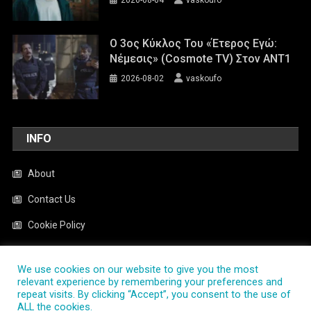
2026-08-04
vaskoufo
Ο 3ος Κύκλος Του «Έτερος Εγώ:
Νέμεσις» (Cosmote TV) Στον ΑΝΤ1
2026-08-02
vaskoufo
INFO
About
Contact Us
Cookie Policy
News
We use cookies on our website to give you the most
Privacy Policy
relevant experience by remembering your preferences and
repeat visits. By clicking “Accept”, you consent to the use of
ALL the cookies.