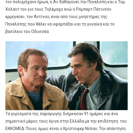
τον πολυμήχανο ήρωα, η Αν Χάθαγουεϊ την Πηνελόπη και ο Τομ
Στο
Χόλαντ τον γιο τους Τηλέμαχο ενώ ο Ρόμπερτ Πάτινσον
Cinobo
ερμηνεύει τον Αντίνοο, έναν από τους μνηστήρες της
Πηνελόπης που θέλει να υφαρπάξει και τη γυναίκα και το
βασίλειο του Οδυσσέα.
Τα γυρίσματα της παραγωγής διήρκεσαν 91 ημέρες και ένα
σημαντικό μέρος τους έγινε στην Ελλάδα με την επιδότηση του
ΕΚΚΟΜΕΔ. Ποιος όμως είναι ο Κρίστοφερ Νόλαν; Την απάντηση