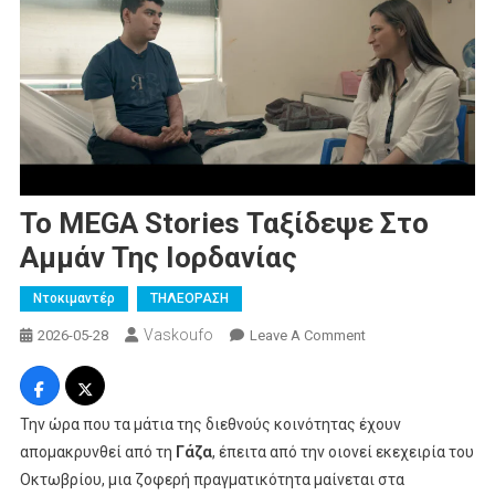
Το MEGA Stories Ταξίδεψε Στο
Αμμάν Της Ιορδανίας
Ντοκιμαντέρ
ΤΗΛΕΟΡΑΣΗ
Vaskoufo
On
2026-05-28
Leave A Comment
Το
MEGA
Stories
Την ώρα που τα μάτια της διεθνούς κοινότητας έχουν
Ταξίδεψε
απομακρυνθεί από τη
Γάζα
, έπειτα από την οιονεί εκεχειρία του
Στο
Οκτωβρίου, μια ζοφερή πραγματικότητα μαίνεται στα
Αμμάν