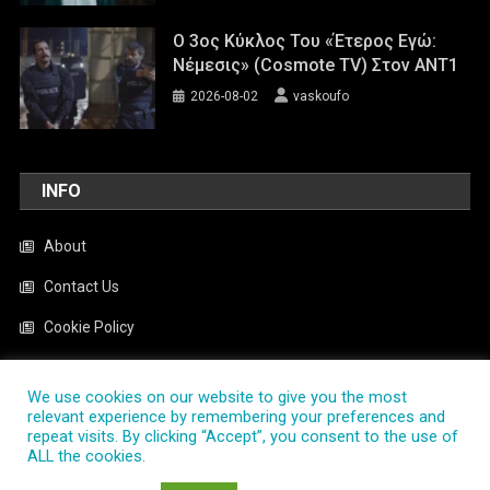
Ο 3ος Κύκλος Του «Έτερος Εγώ:
Νέμεσις» (Cosmote TV) Στον ΑΝΤ1
2026-08-02
vaskoufo
INFO
About
Contact Us
Cookie Policy
News
We use cookies on our website to give you the most
Privacy Policy
relevant experience by remembering your preferences and
repeat visits. By clicking “Accept”, you consent to the use of
ALL the cookies.
PlayTV.com.gr
|
Theme: News Portal by
Mystery Themes
.