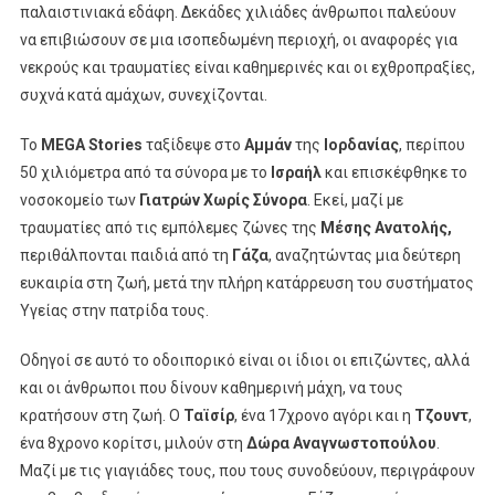
παλαιστινιακά εδάφη. Δεκάδες χιλιάδες άνθρωποι παλεύουν
Της
να επιβιώσουν σε μια ισοπεδωμένη περιοχή, οι αναφορές για
Ιορδανίας
νεκρούς και τραυματίες είναι καθημερινές και οι εχθροπραξίες,
συχνά κατά αμάχων, συνεχίζονται.
Το
MEGA Stories
ταξίδεψε στο
Αμμάν
της
Ιορδανίας
, περίπου
50 χιλιόμετρα από τα σύνορα με το
Ισραήλ
και επισκέφθηκε το
νοσοκομείο των
Γιατρών Χωρίς Σύνορα
. Εκεί, μαζί με
τραυματίες από τις εμπόλεμες ζώνες της
Μέσης Ανατολής,
περιθάλπονται παιδιά από τη
Γάζα
, αναζητώντας μια δεύτερη
ευκαιρία στη ζωή, μετά την πλήρη κατάρρευση του συστήματος
Υγείας στην πατρίδα τους.
Οδηγοί σε αυτό το οδοιπορικό είναι οι ίδιοι οι επιζώντες, αλλά
και οι άνθρωποι που δίνουν καθημερινή μάχη, να τους
κρατήσουν στη ζωή. Ο
Ταϊσίρ
, ένα 17χρονο αγόρι και η
Τζουντ
,
ένα 8χρονο κορίτσι, μιλούν στη
Δώρα Αναγνωστοπούλου
.
Μαζί με τις γιαγιάδες τους, που τους συνοδεύουν, περιγράφουν