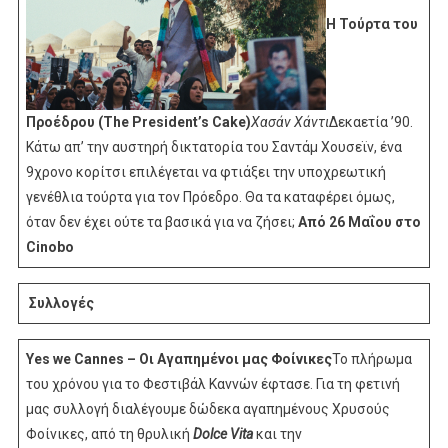
Η Τούρτα του
Προέδρου (The President’s Cake)
Χασάν Χάντι
Δεκαετία ’90.
Κάτω απ’ την αυστηρή δικτατορία του Σαντάμ Χουσεϊν, ένα
9χρονο κορίτσι επιλέγεται να φτιάξει την υποχρεωτική
γενέθλια τούρτα για τον Πρόεδρο. Θα τα καταφέρει όμως,
όταν δεν έχει ούτε τα βασικά για να ζήσει;
Από 26 Μαΐου στο
Cinobo
Συλλογές
Υes we Cannes – Οι Αγαπημένοι μας Φοίνικες
Το πλήρωμα
του χρόνου για το Φεστιβάλ Καννών έφτασε. Για τη φετινή
μας συλλογή διαλέγουμε δώδεκα αγαπημένους Χρυσούς
Φοίνικες, από τη θρυλική
Dolce Vita
και την