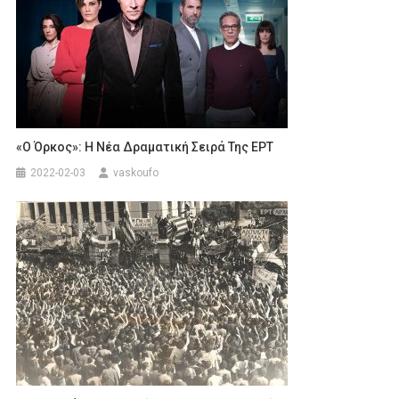
«Ο Όρκος»: Η Νέα Δραματική Σειρά Της ΕΡΤ
2022-02-03
vaskoufo