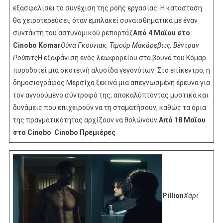
εξασφαλίσει το συνέχιση της ροής εργασίας. Η κατάσταση
θα χειροτερεύσει, όταν εμπλακεί συναισθηματικά με έναν
συντάκτη του αστυνομικού ρεπορτάζ
Από 4 Μαΐου στο
Cinobo
Komar
Ούνα Γκούνιακ, Τιμούρ Μακάρεβιτς, Βέντραν
Ρούπιτς
Η εξαφάνιση ενός λεωφορείου στα βουνά του Κόμαρ
πυροδοτεί μια σκοτεινή αλυσίδα γεγονότων. Στο επίκεντρο, η
δημοσιογράφος Μερσίχα ξεκινά μια απεγνωσμένη έρευνα για
τον αγνοούμενο σύντροφό της, αποκαλύπτοντας μυστικά και
δυνάμεις που επιχειρούν να τη σταματήσουν, καθώς τα όρια
της πραγματικότητας αρχίζουν να θολώνουν.
Από 18 Μαΐου
στο Cinobo
Cinobo Πρεμιέρες
Pillion
Χάρι