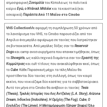
ατμοσφαιρική
Συνομιλία
του Κόπολα ως τo πολιτικά
καίριο
Eγώ, ο Ντάνιελ Μπλέικ
και τα καυστικά (και
οσκαρικά)
Παράσιτα
.
Από 11 Μαΐου στο Cinobo
VHS Collection
Με αφορμή τη συμπλήρωση 50 χρόνων από
το λανσάρισμα του VHS, το Cinobo παρουσιάζει από τον
Απρίλιο ένα μεγάλο αφιέρωμα σε ταινίες που λατρεύτηκαν
σε βιντεοκασέτα. Από μεγάλες δόξες σαν το
Reservoir
Dogs
και camp ανοσιουργήματα που επανεκτιμήθηκαν, όπως
το
Showgirls
, ως καλλιτεχνικά διαμάντια σαν τον
Εραστή της
Κομμώτριας
και cult τίτλους που ανακαλύφθηκαν εκεί, όπως
το
Cube
. Κάθε Παρασκευή μέχρι τα τέλη Μαΐου θα
προστίθενται δύο ταινίες στη συλλογή, όπως τον καιρό
εκείνο, που νοικιάζαμε δύο κασέτες για το σαββατοκύριακο.
Αυτό τον μήνα στο Cinobo θα ανέβουν οι ταινίες:
Tesis
(Thesis)
,
Τρελές Ιστορίες του Λος Άντζελες (L.A. Story)
,
Arizona
Dream
,
Ινδοκίνα (Indochine)
,
Η Ομίχλη (The Fog)
,
Cube
,
Ο
Εγγλέζος (The Limey)
,
Η Μεταμόρφωση (Ginger Snaps)
.
Όλο