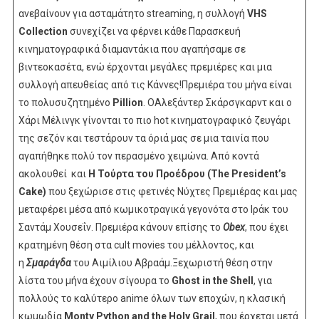
ανεβαίνουν για ασταμάτητο streaming, η συλλογή
VHS
Collection
συνεχίζει να φέρνει κάθε Παρασκευή
κινηματογραφικά διαμαντάκια που αγαπήσαμε σε
βιντεοκασέτα, ενώ έρχονται μεγάλες πρεμιέρες και μια
συλλογή απευθείας από τις Κάννες!Πρεμιέρα του μήνα είναι
το πολυσυζητημένο
Pillion
. ΟΑλεξάντερ Σκάρσγκαρντ και ο
Χάρι Μέλινγκ γίνονται το πιο hot κινηματογραφικό ζευγάρι
της σεζόν και τεστάρουν τα όριά μας σε μια ταινία που
αγαπήθηκε πολύ τον περασμένο χειμώνα. Από κοντά
ακολουθεί και
Η Τούρτα του Προέδρου (The President’s
Cake)
που ξεχώρισε στις φετινές Νύχτες Πρεμιέρας και μας
μεταφέρει μέσα από κωμικοτραγικά γεγονότα στο Ιράκ του
Σαντάμ Χουσεΐν. Πρεμιέρα κάνουν επίσης το
Obex
, που έχει
κρατημένη θέση στα cult movies του μέλλοντος, και
η
Σμαράγδα
του Αιμίλιου Αβραάμ.Ξεχωριστή θέση στην
λίστα του μήνα έχουν σίγουρα το
Ghost in the Shell
, για
πολλούς το καλύτερο anime όλων των εποχών, η κλασική
κωμωδία
Μonty Python and the Holy Grail
, που έρχεται μετά