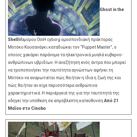
Ghost in the
Shell
Μαμόρου Όσι
H cyborg ομοσπονδιακή πράκτορας
Μοτόκο Κουσανάγκι καταδιώκει τον “Puppet Master”, o
οποίος χακάρει παράνομα τα ηλεκτρονικά μυαλά κυβερνο-
ανθρώπινων υβριδίων. Η αναζήτηση ενός άντρα που μπορεί
να τροποποιήσει την ταυτότητα αγνώστων αφήνει τη
Μοτόκο να αναρωτιέται πώς θα ήταν η ίδια η ζωή της και
πώς θα ήταν αν είχε περισσότερα ανθρώπινα
χαρακτηριστικά. Η περιέργειά της για την ταυτότητά της
οδηγεί την υπόθεση σε απρόβλεπτη κατεύθυνση.
Από 21
Μαΐου στο Cinobo