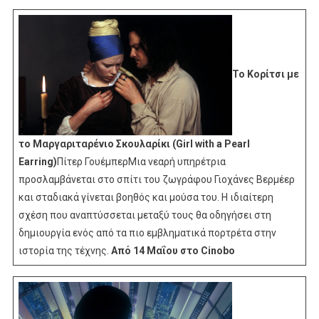
Το Κορίτσι με
το Μαργαριταρένιο Σκουλαρίκι (Girl with a Pearl
Earring)
Πίτερ ΓουέμπερΜια νεαρή υπηρέτρια
προσλαμβάνεται στο σπίτι του ζωγράφου Γιοχάνες Βερμέερ
και σταδιακά γίνεται βοηθός και μούσα του. Η ιδιαίτερη
σχέση που αναπτύσσεται μεταξύ τους θα οδηγήσει στη
δημιουργία ενός από τα πιο εμβληματικά πορτρέτα στην
ιστορία της τέχνης.
Από 14 Μαΐου στο Cinobo