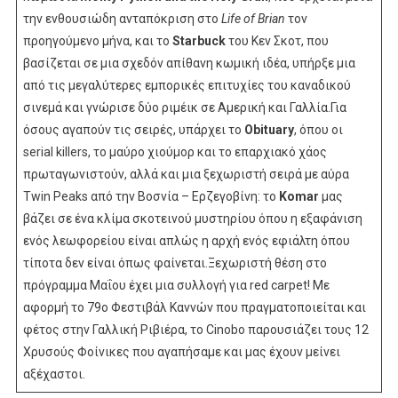
την ενθουσιώδη ανταπόκριση στο
Life of Brian
τον
προηγούμενο μήνα, και το
Starbuck
του Κεν Σκοτ, που
βασίζεται σε μια σχεδόν απίθανη κωμική ιδέα, υπήρξε μια
από τις μεγαλύτερες εμπορικές επιτυχίες του καναδικού
σινεμά και γνώρισε δύο ριμέικ σε Αμερική και Γαλλία.Για
όσους αγαπούν τις σειρές, υπάρχει το
Οbituary
, όπου οι
serial killers, το μαύρο χιούμορ και το επαρχιακό χάος
πρωταγωνιστούν, αλλά και μια ξεχωριστή σειρά με αύρα
Twin Peaks από την Βοσνία – Ερζεγοβίνη: το
Komar
μας
βάζει σε ένα κλίμα σκοτεινού μυστηρίου όπου η εξαφάνιση
ενός λεωφορείου είναι απλώς η αρχή ενός εφιάλτη όπου
τίποτα δεν είναι όπως φαίνεται.Ξεχωριστή θέση στο
πρόγραμμα Μαΐου έχει μια συλλογή για red carpet! Με
αφορμή το 79ο Φεστιβάλ Καννών που πραγματοποιείται και
φέτος στην Γαλλική Ριβιέρα, το Cinobo παρουσιάζει τους 12
Χρυσούς Φοίνικες που αγαπήσαμε και μας έχουν μείνει
αξέχαστοι.