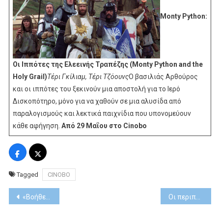
Monty Python:
Οι Ιππότες της Ελεεινής Τραπέζης (Monty Python and the
Holy Grail)
Τέρι Γκίλιαμ, Τέρι Τζόουνς
Ο βασιλιάς Αρθούρος
και οι ιππότες του ξεκινούν μια αποστολή για το Ιερό
Δισκοπότηρο, μόνο για να χαθούν σε μια αλυσίδα από
παραλογισμούς και λεκτικά παιχνίδια που υπονομεύουν
κάθε αφήγηση.
Από 29 Μαΐου στο Cinobo
Tagged
CINOBO
Post
«Βοήθεια» στο Disney+
Οι περιπέτειες του Ατένμπορο στον κόσμο
navigation