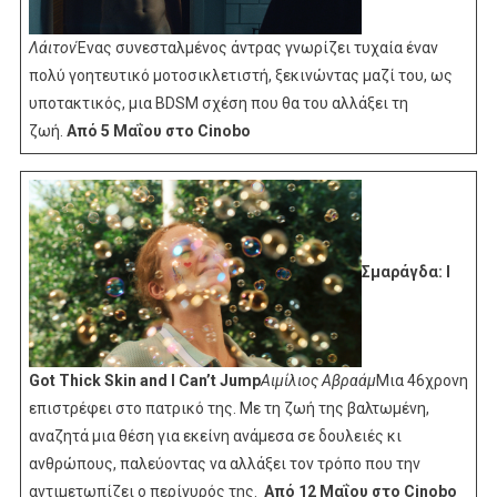
Λάιτον
Ένας συνεσταλμένος άντρας γνωρίζει τυχαία έναν
πολύ γοητευτικό μοτοσικλετιστή, ξεκινώντας μαζί του, ως
υποτακτικός, μια BDSM σχέση που θα του αλλάξει τη
ζωή.
Από 5 Μαΐου στο Cinobo
Σμαράγδα: I
Got Thick Skin and I Can’t Jump
Αιμίλιος Αβραάμ
Μια 46χρονη
επιστρέφει στο πατρικό της. Με τη ζωή της βαλτωμένη,
αναζητά μια θέση για εκείνη ανάμεσα σε δουλειές κι
ανθρώπους, παλεύοντας να αλλάξει τον τρόπο που την
αντιμετωπίζει ο περίγυρός της.
Από 12 Μαΐου στο Cinobo