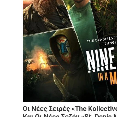
Οι Νέες Σειρές «The Kollectiv
Και Οι Νέες Σεζόν «St. Denis 