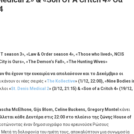
4
T season 3», «Law & Order season 4», «Those who lived», NCIS
City is Ours», «The Demon’s Fall», «The Hunting Wives»
ve»
υν θα έχουν την ευκαιρία να απολαύσουν και το Δεκέμβριο οι
α κάνουν οι νέες σειρές «
The Kollective
» (1/12, 22:00), «Nine Bodies i
ύκλοι
«
St. Denis Medical 2
» (3/12, 21:15) & «Son of a Critch 4» (19/12,
»
ascha
McElhone
,
Gijs
Blom
,
Celine
Buckens
,
Gregory
Montel
κάνει
λλεται κάθε Δευτέρα στις 22:00 στο πλαίσιο της ζώνης
House
of
 σκοτώνοντας έναν δημοσιογράφο που ερευνούσε Ρώσους
α. Μετά τη δολοφονία του ηγέτη τους, αποκαλύπτουν μια συνωμοσία