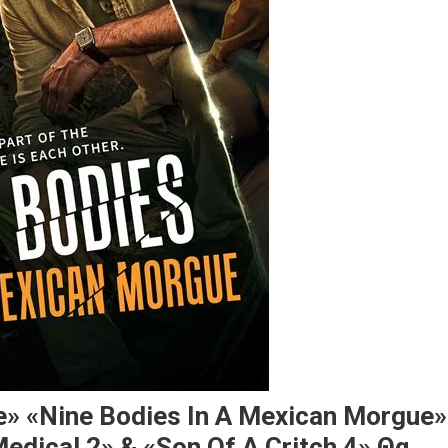
e» «Nine Bodies In A Mexican Morgue»
Medical 2» & «Son Of A Critch 4» Θα