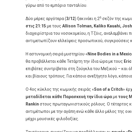
γύρω από το εμπόριο τανταλίου.
«St.
Denis
η
Δύο μέρες αργότερα (
3/12
) ξεκινάει η 2
σεζόν της κωμ
Medical
στις 21:15
με τους
Allison Tolman, Kaliko Kauahi, Jos
2»
&
διαχειρίστρια του νοσοκομείου, η Τζόις, αναλαμβάνει π
«Son
αντιμετωπίζουν ελλείψεις προσωπικού, συγκρούσεις κ
Of
A
Η αστυνομική σειρά μυστηρίου «
Nine
Bodies
in
a
Mexic
Critch
θα προβάλλεται κάθε Τετάρτη την ίδια ώρα με τους
Eric
4»
επιβάτες συντρίβεται στη ζούγκλα του Μεξικού – και ό
Θα
και βίαιους τρόπους. Για κάποιο ανεξήγητο λόγο, κάποι
Καθηλώ
Στο
Ο 4ος κύκλος της κωμικής σειράς «
Son
of
a
Critch
» έρ
Novaci
μεταδίδεται κάθε Παρασκευή την ίδια ώρα
με
τους M
Rankin
στους πρωταγωνιστικούς ρόλους. Ο τέταρτος κύ
αντιμέτωποι με την αγάπη ενώ κάθε άλλο μέλος της ο
μέχρι μουσικές φιλοδοξίες.