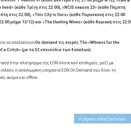
rofessor
T
season
3» (κάθε Δευτέρα στις 21:00 μέχρι 8/12), «Law &
o
lived
» (κάθε Τρίτη στις 22:00), «
NCIS
season
23» (κάθε Πέμπτη
πτη στις 22:00), «
This
City
is
Ours
» (κάθε Παρασκευή στις 22:00
2:00 μέχρι 13/12) και «
The
Hunting
Wives
» (κάθε Κυριακή στις 22:0
ιρία να απολαύσουν
On
demand
τις σειρές
The
«
Witness
for
the
of
a
Critch
» (με τα 52 επεισόδια των 4 κύκλων).
and στην πλατφόρμα της ΕΟΝ όποτε εσύ επιθυμείς, μαζί με
Επιπλέον, η ανανεωμένη υπηρεσία ΕΟΝ On Demand σου δίνει τη
ς ακόμα και offline.
Η χαμένη πόλη Σανξινγκντούι: μια αρχαιολογική αποκάλυψη στο Viasat History