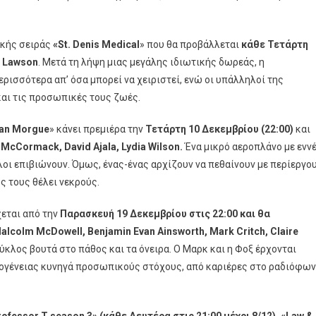
ικής σειράς
«St. Denis Medical
» που θα προβάλλεται
κάθε Τετάρτη
h Lawson
. Μετά τη λήψη μιας μεγάλης ιδιωτικής δωρεάς, η
ερισσότερα απ’ όσα μπορεί να χειριστεί, ενώ οι υπάλληλοί της
αι τις προσωπικές τους ζωές.
an
Morgue
» κάνει πρεμιέρα την
Τετάρτη 10 Δεκεμβρίου (22:00)
και
 McCormack, David Ajala, Lydia Wilson.
Ένα μικρό αεροπλάνο με ενν
λοι επιβιώνουν. Όμως, ένας-ένας αρχίζουν να πεθαίνουν με περίεργο
ος τους θέλει νεκρούς.
σουν
χεται από την
Παρασκευή 19 Δεκεμβρίου στις 22:00 και θα
nema4
alcolm McDowell, Benjamin Evan Ainsworth, Mark Critch, Claire
κλος βουτά στο πάθος και τα όνειρα. Ο Μαρκ και η Φοξ έρχονται
ικογένειας κυνηγά προσωπικούς στόχους, από καριέρες στο ραδιόφω