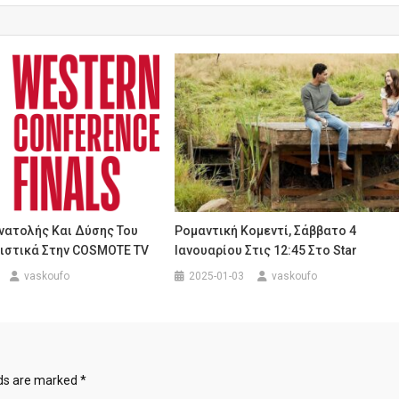
Ανατολής Και Δύσης Του
Ρομαντική Κομεντί, Σάββατο 4
ιστικά Στην COSMOTE TV
Ιανουαρίου Στις 12:45 Στο Star
vaskoufo
2025-01-03
vaskoufo
lds are marked
*