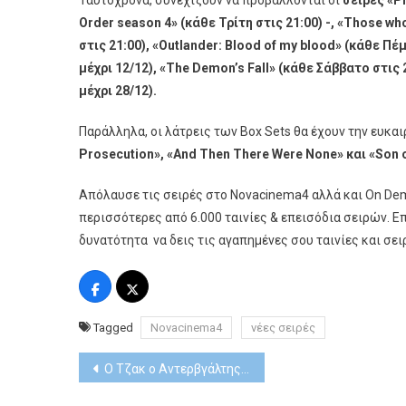
Ταυτόχρονα, συνεχίζουν να προβάλλονται οι
σειρές «
P
Order season 4» (κάθε Τρίτη στις 21:00) -, «
Those
wh
στις 21:00), «
Outlander
:
Blood
of
my
blood
» (κάθε Πέμ
μέχρι 12/12), «
The
Demon
’
s
Fall
» (κάθε Σάββατο στις 2
μέχρι 28/12).
Παράλληλα, οι λάτρεις των Box Sets θα έχουν την ευκα
Prosecution
», «
And
Then
There
Were
None
​» και «
Son
Απόλαυσε τις σειρές στο Novacinema4 αλλά και On Dem
περισσότερες από 6.000 ταινίες & επεισόδια σειρών. 
δυνατότητα να δεις τις αγαπημένες σου ταινίες και σειρέ
Tagged
Novacinema4
νέες σειρές
Post
Ο Τζακ ο Αντερβγάλτης ο Χίτλερ και ο Ιησούς έρχονται στο VIASAT HISTORY
navigation