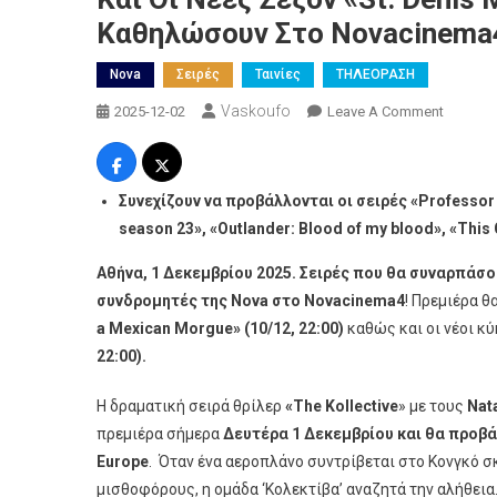
Καθηλώσουν Στο Novacinema
Nova
Σειρές
Ταινίες
ΤΗΛΕΟΡΑΣΗ
Vaskoufo
On
2025-12-02
Leave A Comment
Οι
Νέες
Σειρές
Συνεχίζουν
να
προβάλλονται
οι
σειρές
«Professor 
«The
season 23», «Outlander: Blood of my blood», «This 
Kollecti
«Nine
Αθήνα, 1 Δεκεμβρίου 2025. Σειρές που θα συναρπάσο
Bodies
συνδρομητές της Nova στο Novacinema4
! Πρεμιέρα θ
In
a Mexican Morgue»
(10/12, 22:00)
καθώς και οι νέοι κ
A
22:00).
Mexican
Morgue
H δραματική σειρά θρίλερ
«
The
Kollective
» με τους
Nat
Και
πρεμιέρα σήμερα
Δευτέρα 1 Δεκεμβρίου και θα προβά
Οι
Europe
. Όταν ένα αεροπλάνο συντρίβεται στο Κονγκό
Νέες
μισθοφόρους, η ομάδα ‘Κολεκτίβα’ αναζητά την αλήθει
Σεζόν