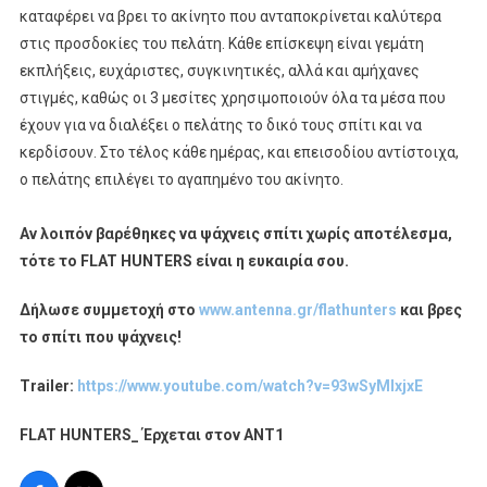
καταφέρει να βρει το ακίνητο που ανταποκρίνεται καλύτερα
στις προσδοκίες του πελάτη. Κάθε επίσκεψη είναι γεμάτη
εκπλήξεις, ευχάριστες, συγκινητικές, αλλά και αμήχανες
στιγμές, καθώς οι 3 μεσίτες χρησιμοποιούν όλα τα μέσα που
έχουν για να διαλέξει ο πελάτης το δικό τους σπίτι και να
κερδίσουν. Στο τέλος κάθε ημέρας, και επεισοδίου αντίστοιχα,
ο πελάτης επιλέγει το αγαπημένο του ακίνητο.
Αν λοιπόν βαρέθηκες να ψάχνεις σπίτι χωρίς αποτέλεσμα,
τότε το FLAT HUNTERS είναι η ευκαιρία σου.
Δήλωσε συμμετοχή στο
www.antenna.gr/flathunters
και βρες
το σπίτι που ψάχνεις!
Trailer:
https://www.youtube.com/watch?v=93wSyMlxjxE
FLAT HUNTERS_
Έρχεται στον ΑΝΤ
1