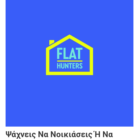
Ψάχνεις Να Νοικιάσεις Ή Να