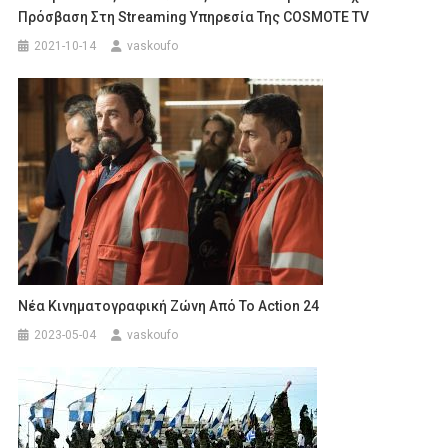
Πρόσβαση Στη Streaming Υπηρεσία Της COSMOTE TV
2021-10-14
vaskoufo
Νέα Κινηματογραφική Ζώνη Από Το Action 24
2023-05-04
vaskoufo