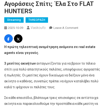
Αγοράσεις Σπίτι; Έλα Στο FLAT
HUNTERS
Streaming
ΤΗΛΕΟΡΑΣΗ
Vaskoufo
On
2025-10-09
Leave A Comment
Ψάχνεις
Να
Νοικιάσεις
Η πρώτη τηλεοπτική αναμέτρηση ανάμεσα σε real estate
Ή
agents είναι γεγονός.
Να
Αγοράσεις
3 μεσίτες ακινήτων
ανταγωνίζονται για να βρουν το τέλειο
Σπίτι;
σπίτι για πολύ απαιτητικούς πελάτες, υποψήφιους αγοραστές
Έλα
ή πωλητές. Οι μεσίτες έχουν δικαίωμα να δείξουν μόνο ένα
Στο
ακίνητο ο καθένας, συνεπώς πρέπει να έχουν καταλάβει πολύ
FLAT
καλά τι ψάχνουν οι πελάτες τους.
HUNTERS
Σε κάθε επεισόδιο, βλέπουμε τρεις επισκέψεις σε αντίστοιχα
ακίνητα και παρακολουθούμε την προσπάθεια κάθε μεσίτη να