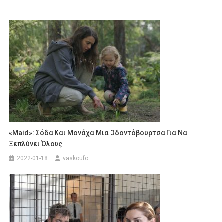
«Maid»: Σόδα Και Μονάχα Μια Οδοντόβουρτσα Για Να
Ξεπλύνει Όλους
2022-01-18
vaskoufo