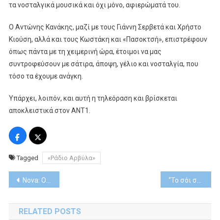
τα νοσταλγικά μουσικά και όχι μόνο, αφιερώματά του.
Ο Αντώνης Κανάκης, μαζί με τους Γιάννη Σερβετά και Χρήστο
Κιούση, αλλά και τους Κωστάκη και «Πασοκτσή», επιστρέφουν
όπως πάντα με τη χειμερινή ώρα, έτοιμοι να μας
συντροφεύσουν με σάτιρα, άποψη, γέλιο και νοσταλγία, που
τόσο τα έχουμε ανάγκη.
Υπάρχει, λοιπόν, και αυτή η τηλεόραση και βρίσκεται
αποκλειστικά στον ANT1.
Tagged
«Ράδιο Αρβύλα»
Post
Nova: Oscarική Sunday Premiere με το βραβευμένο «Emilia Perez» στο Novacinema1
“Το σόι σου” επιστρέφει
navigation
RELATED POSTS