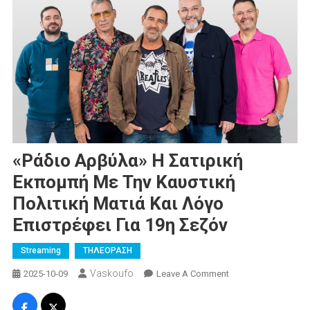
«Ράδιο Αρβύλα» Η Σατιρική
Εκπομπή Με Την Καυστική
Πολιτική Ματιά Και Λόγο
Επιστρέφει Για 19η Σεζόν
Streaming
ΤΗΛΕΟΡΑΣΗ
Vaskoufo
On
2025-10-09
Leave A Comment
«Ράδιο
Αρβύλα»