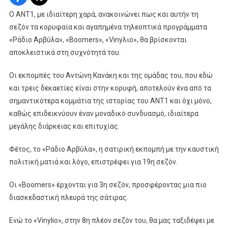
Η
Ο ΑΝΤ1, με ιδιαίτερη χαρά, ανακοινώνει πως και αυτήν τη
Σατιρική
σεζόν τα κορυφαία και αγαπημένα τηλεοπτικά προγράμματα
Εκπομπή
«Ράδιο Αρβύλα», «Boomers», «Vinyλιο», θα βρίσκονται
Με
αποκλειστικά στη συχνότητά του.
Την
Καυστική
Οι εκπομπές του Αντώνη Κανάκη και της ομάδας του, που εδώ
Πολιτική
και τρεις δεκαετίες είναι στην κορυφή, αποτελούν ένα από τα
Ματιά
σημαντικότερα κομμάτια της ιστορίας του ANT1 και όχι μόνο,
Και
καθώς επιδεικνύουν έναν μοναδικό συνδυασμό, ιδιαίτερα
Λόγο
Επιστρέφει
μεγάλης διάρκειας και επιτυχίας.
Για
19η
Φέτος, το «Ράδιο Αρβύλα», η σατιρική εκπομπή με την καυστική
Σεζόν
πολιτική ματιά και λόγο, επιστρέφει για 19η σεζόν.
Οι «Boomers» έρχονται για 3η σεζόν, προσφέροντας μια πιο
διασκεδαστική πλευρά της σάτιρας.
Ενώ το «Vinylio», στην 8η πλέον σεζόν του, θα μας ταξιδέψει με