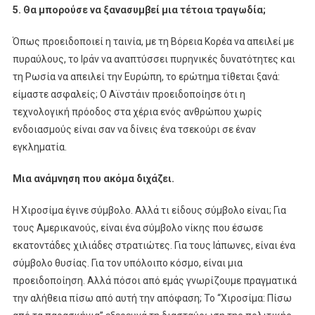
5. Θα μπορούσε να ξανασυμβεί μια τέτοια τραγωδία;
Όπως προειδοποιεί η ταινία, με τη Βόρεια Κορέα να απειλεί με
πυραύλους, το Ιράν να αναπτύσσει πυρηνικές δυνατότητες και
τη Ρωσία να απειλεί την Ευρώπη, το ερώτημα τίθεται ξανά:
είμαστε ασφαλείς; Ο Αϊνστάιν προειδοποίησε ότι η
τεχνολογική πρόοδος στα χέρια ενός ανθρώπου χωρίς
ενδοιασμούς είναι σαν να δίνεις ένα τσεκούρι σε έναν
εγκληματία.
Μια ανάμνηση που ακόμα διχάζει.
Η Χιροσίμα έγινε σύμβολο. Αλλά τι είδους σύμβολο είναι; Για
τους Αμερικανούς, είναι ένα σύμβολο νίκης που έσωσε
εκατοντάδες χιλιάδες στρατιώτες. Για τους Ιάπωνες, είναι ένα
σύμβολο θυσίας. Για τον υπόλοιπο κόσμο, είναι μια
προειδοποίηση. Αλλά πόσοι από εμάς γνωρίζουμε πραγματικά
την αλήθεια πίσω από αυτή την απόφαση; Το “Χιροσίμα: Πίσω