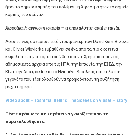
ήταν το σημείο καμπής του πολέμου, η Χιροσίμα ήταν το σημείο
καμπής του αιώνα».
Χιροσίμα: Η άγνωστη ιστορία – τι αποκαλύπτει αυτή η ταινία;
Αυτό το νέο, συναρπαστικό ντοκιμαντέρ των David Korn-Brzoza
και Olivier Wieviorka εμβαθύνει σε ένα από τα πιο σκοτεινά
κεφάλαια στην ιστορία του 20ού αιώνα. Χρησιμοποιώντας
αδημοσίευτα αρχεία από τις ΗΠΑ, την Ιαπωνία, την ΕΣΣΔ, την
Κίνα, την Αυστραλία και το Ηνωμένο Βασίλειο, αποκαλύπτει
γεγονότα που εξακολουθούν να τροφοδοτούν τη συζήτηση
μέχρι σήμερα.
Video about Hiroshima: Behind The Scenes on Viasat History
Πέντε πράγματα που πρέπει να γνωρίζετε πριν το
παρακολουθήσετε: