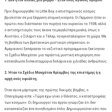
1. Δεν ήταν απλώς μια βόμβα – ήταν ένας αγώνας δρόμου.
Πριν δημιουργηθεί το Little Boy, ο επιστημονικός κόσμος
βρισκόταν σε μια ξέφρενη ατομική κούρσα. Οι Γερμανοί ήταν οι
πρώτοι που διέσπασαν τον πυρήνα του ουρανίου το 1938, αλλά
ο αντισημιτισμός τους έκανε τα μεγαλύτερα μυαλά, όπως ο
Αϊνστάιν, ο Σίλαρντ και ο Τέλερ, να εγκαταλείψουν τη χώρα. Με
τη βοήθεια των βρετανικών μυστικών υπηρεσιών, οι
Αμερικανοί ξεπέρασαν το ναζιστικό πρόγραμμα και ξεκίνησαν
το Σχέδιο Μανχάταν: μια τεράστια, μυστική επιχείρηση που
κατανάλωσε δισεκατομμύρια δολάρια και χιλιάδες ανθρώπους.
2. Ήταν το Σχέδιο Μανχάταν θρίαμβος της επιστήμης ή η
αρχή ενός εφιάλτη;
Όταν έγινε μάρτυρας της πρώτης δοκιμής βόμβας, ο
Οπενχάιμερ είπε: «Τώρα έχω γίνει ο Θάνατος, ο καταστροφέας
των κόσμων». Οι δημιουργοί του έργου γνώριζαν ότι δεν
κατασκεύαζαν ένα συνηθισμένο όπλο. Δημιουργούσαν κάτι που