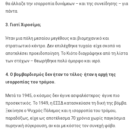
θα άλλαζε την ισορροπία δυνάμεων – και της συνείδησης – για
πάντα.
3. Γιατί Χιροσίμα;
Ήταν μια πόλη μεσαίου μεγέθους και βιομηχανικό και
στρατιωτικό κέντρο. Δεν επιλέχθηκε τυχαία· είχε σκοπό να
αποτελέσει προειδοποίηση. Το Κιότο διαγράφηκε από τη λίστα
των στόχων – θεωρήθηκε πολύ όμορφο και ιερό.
4. Ο βομβαρδισμός δεν ήταν το τέλος· ήταν η αρχή της
ισορροπίας του τρόμου.
Μετά το 1945, ο κόσμος δεν έγινε ασφαλέστερος· έγινε πιο
προσεκτικός. Το 1949, η ΕΣΣΔ κατασκεύασε τη δική της βόμβα.
Ξεκίνησε ο Ψυχρός Πόλεμος και η ισορροπία του τρόμου,
παραδόξως, είχε ως αποτέλεσμα 70 χρόνια χωρίς παγκόσμια
πυρηνική σύγκρουση, αν και με κόστος τον συνεχή φόβο.