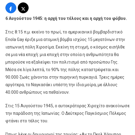
Χιροσίμα:
Η
Άγνωστη
6 Αυγούστου 1945: η αρχή του τέλους και η αρχή του φόβου.
Ιστορία.
Το
Στις 8:15 π.μ. εκείνο το πρωί, το αμερικανικό βομβαρδιστικό
Viasat
Enola Gay έριξε μια ατομική βόμβα ισχύος 15 μεγατόνων στην
History
ιαπωνική πόλη Χιροσίμα. Εκείνη τη στιγμή, ο κόσμος εισήλθε
Αφηγείται
σε μια νέα εποχή: μια εποχή στην οποία η ανθρωπότητα θα
Την
μπορούσε να εξαλείψει τον πολιτισμό από προσώπου Γης.
Ιστορία
Μέσα σε λίγα λεπτά, το 90% της πόλης καταστρέφεται και
Της
90.000 ζωές χάνονται στην πυρηνική πυρκαγιά. Τρεις ημέρες
Βόμβας
Που
αργότερα, το Ναγκασάκι υπέστη την ίδια μοίρα, με άλλους
Άλλαξε
40.000 ανθρώπους να πεθαίνουν.
Τον
Κόσμο
Στις 15 Αυγούστου 1945, ο αυτοκράτορας Χιροχίτο ανακοίνωσε
την παράδοση της Ιαπωνίας. Ο Δεύτερος Παγκόσμιος Πόλεμος
φτάνει στο τέλος του.
Όπως λένε οι δημιουργοί της ταινίας: «Αν το Περλ Χάρμπορ