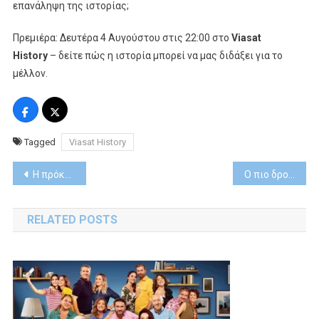
επανάληψη της ιστορίας;
Πρεμιέρα: Δευτέρα 4 Αυγούστου στις 22:00 στο
Viasat
History
– δείτε πώς η ιστορία μπορεί να μας διδάξει για το
μέλλον.
Tagged
Viasat History
Post
Η πρόκριση του Άρη κόντρα στην Αράζ Ναχτσιβάν θα κριθεί στο «γήπεδο» του Novasports
Ο πιο δροσερός Αύγουστος στο Vodafone TV
navigation
RELATED POSTS