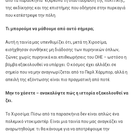
από τα παρασκήνια” εξερευνά τη διασταύρωση της πολιτικής,
της εκδίκησης και της επιστήμης που οδήγησε στην πυρκαγιά
που κατέστρεψε την πόλη.
Τι μπορούμε να μάθουμε από αυτό σήμερα;
Αυτή η ταινία μας υπενθυμίζει ότι, μετά τη Χιροσίμα,
εισήχθησαν συνθήκες μη διάδοσης των πυρηνικών όπλων,
ζώνες χωρίς πυρηνικά και επιθεωρήσεις του ΟΗΕ – ωστόσο η
βόμβα εξακολουθεί να υπάρχει. Ο κόσμος έχει αλλάξει σε
σημείο που να μην αναγνωρίζεται από το Περλ Χάρμπορ, αλλά η
απειλή της εξόντωσης είναι πιο πραγματική από ποτέ.
Μην το χάσετε – ανακαλύψτε πώς η ιστορία εξακολουθεί να
ζει.
Το Χιροσίμα: Πίσω από τα παρασκήνια δεν είναι απλώς ένα
πολεμικό ντοκιμαντέρ. Είναι μια ταινία που μας αναγκάζει να
αναρωτηθούμε: τι θα κάνουμε για να αποτρέψουμε την