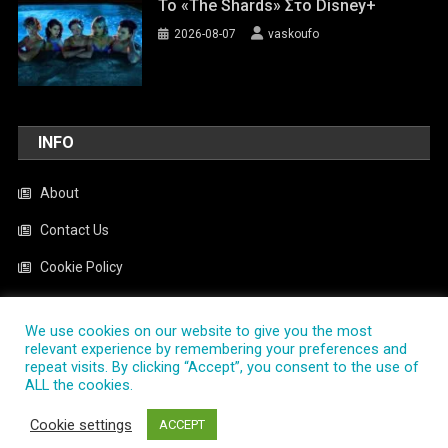
To «The Shards» Στο Disney+
2026-08-07
vaskoufo
INFO
About
Contact Us
Cookie Policy
News
We use cookies on our website to give you the most
Privacy Policy
relevant experience by remembering your preferences and
repeat visits. By clicking “Accept”, you consent to the use of
ALL the cookies.
PlayTV.com.gr
|
Theme: News Portal by
Mystery Themes
.
Cookie settings
ACCEPT