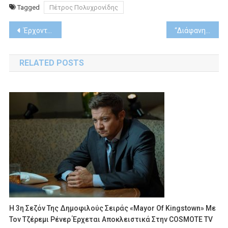
Tagged
Πέτρος Πολυχρονίδης
Post
Έρχονται τον Ιούλιο στο Cinobo
“Διάφανη αγάπη” – Θα περάσει ο Στέφανος την κόκκινη πόρτα; | Απόψε στις 22:30 το τελευταίο συγκλονιστικό επεισόδιο
navigation
RELATED POSTS
Η 3η Σεζόν Της Δημοφιλούς Σειράς «Mayor Of Kingstown» Με
Τον Τζέρεμι Ρένερ Έρχεται Αποκλειστικά Στην COSMOTE TV