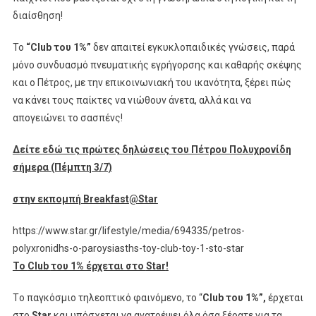
διαίσθηση!
Το
“
Club
του 1%”
δεν απαιτεί εγκυκλοπαιδικές γνώσεις, παρά
μόνο συνδυασμό πνευματικής εγρήγορσης και καθαρής σκέψης
και ο Πέτρος, με την επικοινωνιακή του ικανότητα, ξέρει πώς
να κάνει τους παίκτες να νιώθουν άνετα, αλλά και να
απογειώνει το σασπένς!
Δείτε εδώ τις πρώτες δηλώσεις του Πέτρου Πολυχρονίδη
σήμερα (Πέμπτη 3/7)
στην εκπομπή
Breakfast
@
Star
https://www.star.gr/lifestyle/media/694335/petros-
polyxronidhs-o-paroysiasths-toy-club-toy-1-sto-star
Το
Club
του 1% έρχεται στο
Star
!
Tο παγκόσμιο τηλεοπτικό φαινόμενο, το “
Club
του
1%”,
έρχεται
στο
Star
και υπόσχεται να ανατρέψει όλα όσα ξέρατε για τα