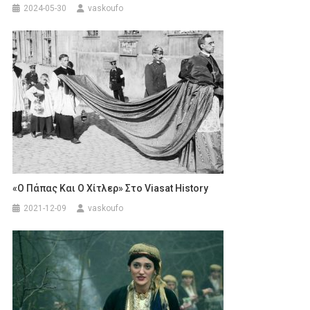
2024-05-30
vaskoufo
«Ο Πάπας Και Ο Χίτλερ» Στο Viasat History
2021-12-09
vaskoufo