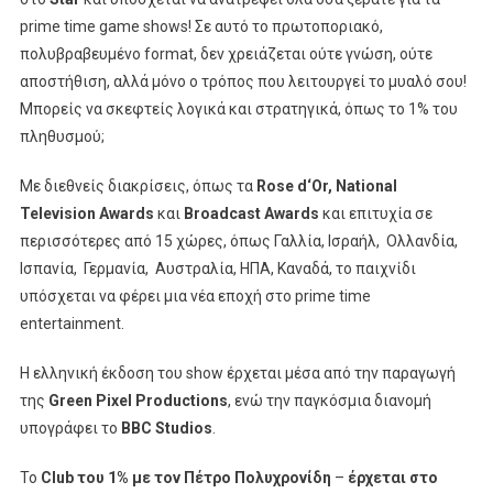
prime time game shows! Σε αυτό το πρωτοποριακό,
πολυβραβευμένο format, δεν χρειάζεται ούτε γνώση, ούτε
αποστήθιση, αλλά μόνο ο τρόπος που λειτουργεί το μυαλό σου!
Μπορείς να σκεφτείς λογικά και στρατηγικά, όπως
το 1% του
πληθυσμού;
Με διεθνείς διακρίσεις, όπως τα
Rose
d
‘
Or
,
National
Television
Awards
και
Broadcast
Awards
και επιτυχία σε
περισσότερες από 15 χώρες, όπως Γαλλία, Ισραήλ, Ολλανδία,
Ισπανία, Γερμανία, Αυστραλία, ΗΠΑ, Καναδά, το παιχνίδι
υπόσχεται να φέρει μια νέα εποχή στο prime time
entertainment.
Η ελληνική έκδοση του show έρχεται μέσα από την παραγωγή
της
Green
Pixel
Productions
, ενώ την παγκόσμια διανομή
υπογράφει το
BBC
Studios
.
Το
Club
του 1% με τον Πέτρο Πολυχρονίδη
–
έρχεται στο