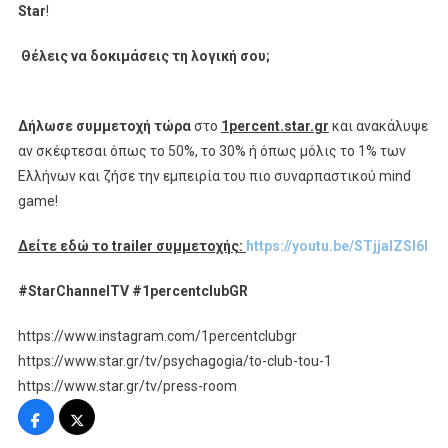
Star
!
Θέλεις να δοκιμάσεις τη λογική σου;
Δήλωσε συμμετοχή τώρα
στο
1
percent
.
star
.
gr
και ανακάλυψε
αν σκέφτεσαι όπως το 50%, το 30% ή όπως μόλις το 1% των
Ελλήνων και ζήσε την εμπειρία του πιο συναρπαστικού mind
game!
Δείτε εδώ το
trailer
συμμετοχής:
https
://
youtu
.
be
/
STjjalZSl
6
I
#StarChannelTV #1percentclubGR
https://www.instagram.com/1percentclubgr
https://www.star.gr/tv/psychagogia/to-club-tou-1
https://www.star.gr/tv/press-room