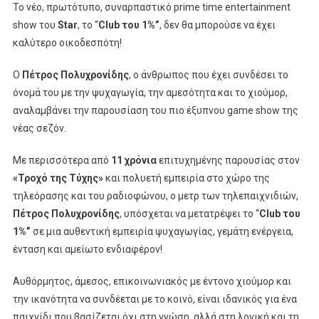
Το νέο, πρωτότυπο, συναρπαστικό prime time entertainment
Είναι
show του
Star
, το “
Club
του 1%”
, δεν θα μπορούσε να έχει
Ο
καλύτερο οικοδεσπότη!
Παρουσιαστής
Του
Ο
Πέτρος Πολυχρονίδης
, ο άνθρωπος που έχει συνδέσει το
Club
όνομά του με την ψυχαγωγία, την αμεσότητα και το χιούμορ,
Του
αναλαμβάνει την παρουσίαση του πιο έξυπνου game show της
1%
νέας σεζόν.
Στο
Star!
Με περισσότερα από
11 χρόνια
επιτυχημένης παρουσίας στον
«Τροχό της Τύχης»
και πολυετή εμπειρία στο χώρο της
τηλεόρασης και του ραδιοφώνου, ο μετρ των τηλεπαιχνιδιών,
Πέτρος Πολυχρονίδης
, υπόσχεται να μετατρέψει το “
Club
του
1%”
σε μια αυθεντική εμπειρία ψυχαγωγίας, γεμάτη ενέργεια,
ένταση και αμείωτο ενδιαφέρον!
Αυθόρμητος, άμεσος, επικοινωνιακός με έντονο χιούμορ και
την ικανότητα να συνδέεται με το κοινό, είναι ιδανικός για ένα
παιχνίδι που βασίζεται όχι στη γνώση, αλλά στη λογική και τη