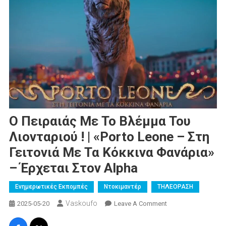
Ο Πειραιάς Με Το Βλέμμα Του
Λιονταριού ! | «Porto Leone – Στη
Γειτονιά Με Τα Κόκκινα Φανάρια»
– Έρχεται Στον Alpha
Ενημερωτικές Εκπομπές
Ντοκιμαντέρ
ΤΗΛΕΟΡΑΣΗ
Vaskoufo
On
2025-05-20
Leave A Comment
Ο