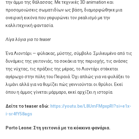
την άμμο της θάλασσας. Με τεχνικές 3D animation και
προσομοιώσεις σωματιδίων ως βάση, διαμορφώθηκε μια
ονειρική εικόνα που γεφυρώνει τον ρεαλισμό με την
καλλιτεχνική φαντασία.
Λίγα λόγια για το
teaser
Ένα Λιοντάρι — φύλακας, μύστης, σύμβολο. Σμιλευμένο από τις
δυνάμεις της γειτονιάς, τα σοκάκια της περιοχής, τις ανάσες
της νύχτας, τις πράξεις της μέρας, το Λιοντάρι στέκεται
αγέρωχο στην πύλη του Πειραιά. Όχι απλώς για να φυλάξει το
λιμάνι αλλά για να θυμίζει πώς γεννιούνται οι θρύλοι. Εκεί
όπου η άμμος γίνεται μάρμαρο, εκεί αρχίζει η ιστορία.
Δείτε το
teaser
εδώ:
https://youtu.be/L8UmFMpxpRI?si=e1x-
i-sr4fY58ags
Porto
Leone
: Στη γειτονιά με τα κόκκινα φανάρια.