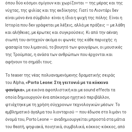
όπου δύο κόσμοι σμίγουν και χωρίζονται — της μέρας και της
νύχτας, της φιλίας και της εκδίκησης. Γιατί το Λιοντάρι δεν
είναι μόνο ένα σύμβολο· είναι η ίδια η ψυχή της πόλης. Είναι η
Ιστορία που δεν γράφεται με λέξεις, αλλά με πράξεις — με λάθη
και αλήθειες, με έρωτες και συγκρούσεις. Κι από την αέναη
σιωπή του αντηχούν ακόμα οι φωνές της κάθε περιοχής: η
φασαρία του λιμανιού, το βουητό των φουγάρων, οι μουσικές
της Τρούμπας, η ανάσα των ανθρώπων που έρχονται και
αφήνουν το σημάδι τους.
Το teaser της νέας πολυαναμενόμενης δραματικής σειράς
του Alpha,
«
Porto
Leone
: Στη γειτονιά με τα κόκκινα
φανάρια»
, με εικόνα αφοπλιστική και με sound effects τα
οποία δημιουργούν ένα απόκοσμο ηχητικό περιβάλλον,
φτιάχτηκε με τη χρήση σύγχρονων τεχνολογικών μέσων. Το
εμβληματικό άγαλμα του λιονταριού — που έδωσε στο λιμάνι το
όνομά του, Porto Leone — αναδημιουργείται μπροστά στα μάτια
του θεατή, ψηφιακά, ποιητικά, συμβολικά, κόκκος-κόκκος, από