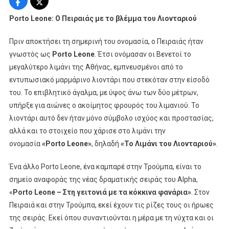
Πειραιάς
Με
Porto
Leone
: Ο Πειραιάς με το βλέμμα του Λιονταριού
Το
Βλέμμα
Πριν αποκτήσει τη σημερινή του ονομασία, ο Πειραιάς ήταν
Του
γνωστός ως
Porto Leone
. Έτσι ονόμασαν οι Βενετοί το
Λιονταριού
μεγαλύτερο λιμάνι της Αθήνας, εμπνευσμένοι από το
!
εντυπωσιακό μαρμάρινο λιοντάρι που στεκόταν στην είσοδό
|
του. Το επιβλητικό άγαλμα, με ύψος άνω των δύο μέτρων,
«Porto
υπήρξε για αιώνες ο ακοίμητος φρουρός του λιμανιού. Το
Leone
λιοντάρι αυτό δεν ήταν μόνο σύμβολο ισχύος και προστασίας,
–
Στη
αλλά και το στοιχείο που χάρισε στο λιμάνι την
Γειτονιά
ονομασία
«
Porto Leone
»
, δηλαδή
«Το Λιμάνι του Λιονταριού»
.
Με
Τα
Ένα άλλο Porto Leone, ένα καμπαρέ στην Τρούμπα, είναι το
Κόκκινα
σημείο αναφοράς της νέας δραματικής σειράς του Alpha,
Φανάρια»
«
Porto Leone
– Στη γειτονιά με τα κόκκινα φανάρια»
. Στον
–
Πειραιά και στην Τρούμπα, εκεί έχουν τις ρίζες τους οι ήρωες
Έρχεται
της σειράς. Εκεί όπου συναντιούνται η μέρα με τη νύχτα και οι
Στον