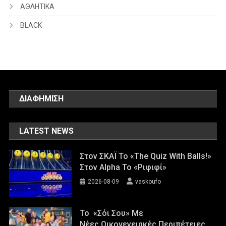
ΑΘΛΗΤΙΚΑ
BLACK
ΔΙΑΦΗΜΙΣΗ
LATEST NEWS
Στον ΣΚΑΪ Το «The Quiz With Balls!»
Στον Alpha Το «Ριφιφί»
2026-08-09
vaskoufo
Το «Σόι Σου» Με
Νέες Οικογενειακές Περιπέτειες