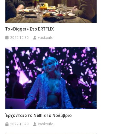
To «Digger» Στο ERTFLIX
2022-12-30
vaskoufo
Έρχονται Στο Netflix Το Νοέμβριο
2022-10-29
vaskoufo