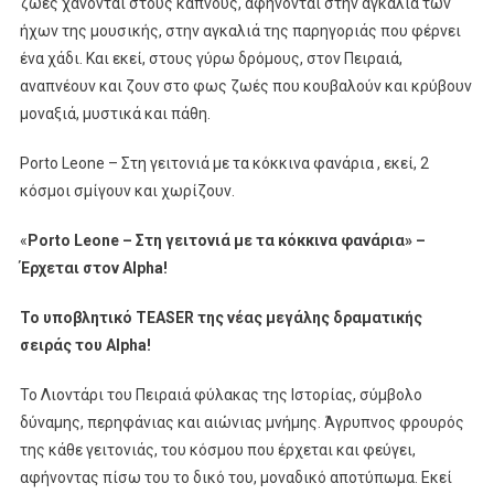
ζωές χάνονται στους καπνούς, αφήνονται στην αγκαλιά των
Alpha
ήχων της μουσικής, στην αγκαλιά της παρηγοριάς που φέρνει
ένα χάδι. Και εκεί, στους γύρω δρόμους, στον Πειραιά,
αναπνέουν και ζουν στο φως ζωές που κουβαλούν και κρύβουν
μοναξιά, μυστικά και πάθη.
Porto Leone – Στη γειτονιά με τα κόκκινα φανάρια , εκεί, 2
κόσμοι σμίγουν και χωρίζουν.
«
Porto Leone
– Στη γειτονιά με τα κόκκινα φανάρια» –
Έρχεται στον
Alpha
!
Το υποβλητικό
TEASER
της νέας μεγάλης δραματικής
σειράς του
Alpha
!
Το Λιοντάρι του Πειραιά φύλακας της Ιστορίας, σύμβολο
δύναμης, περηφάνιας και αιώνιας μνήμης. Άγρυπνος φρουρός
της κάθε γειτονιάς, του κόσμου που έρχεται και φεύγει,
αφήνοντας πίσω του το δικό του, μοναδικό αποτύπωμα. Εκεί