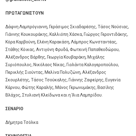
ΠΡΩΤΑΓΩΝΙΣΤΟΥΝ
Δάφνη Λαμπρόγιαννη, Γεράσιμος Σκιαδαρέσης, Τάσος Νούσιας,
Γιάννης Κουκουράκης, Καλλιόπη Χάσκα, Γιώργος Γεροντιδάκης,
Κόρα Καρβούνη, Ελένη Καρακάση, Λάμπρος Κωνσταντέας,
Στάθης Κόικας, Αντιγόνη Φρυδά, Φωτεινή Παπαθεοδώρου,
Αλέξανδρος Βάρθης, Γεωργία Κουβαράκη, Μιχάλης
Συριόπουλος, Νικόλαος Νίκας, Γιολάντα Καλογεροπούλου,
Περικλής Σιούντας, Μελίνα Πολυζώνη, Αλέξανδρος
Σκουρλέτης, Τάσος Τσούκαλης, Γιάννης Ζαφείρης, Ευγενία
Κάρνου, Φώτης Καραλής, Μάνος Γερωνυμάκης, Βασίλης
Βλάχος, Στυλιανή Κλείδωνα και η Ίλια Λαμπρίδου.
ΣΕΝΑΡΙΟ
Δήμητρα Τσόλκα