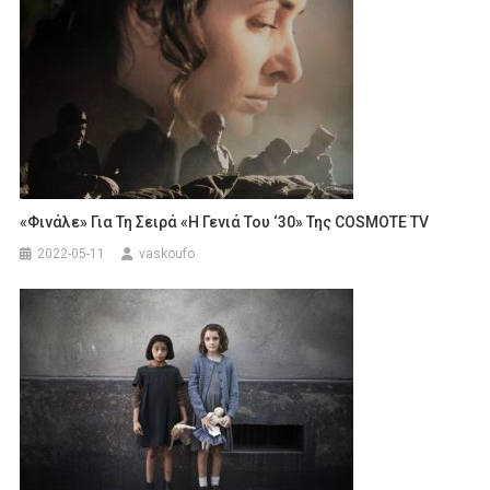
«Φινάλε» Για Τη Σειρά «Η Γενιά Του ‘30» Της COSMOTE TV
2022-05-11
vaskoufo