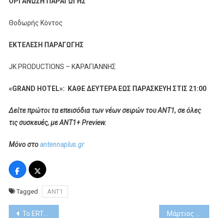
ΟΡΓΑΝΩΣΗ ΠΑΡΑΓΩΓΗΣ
Θοδωρής Κόντος
ΕΚΤΕΛΕΣΗ ΠΑΡΑΓΩΓΗΣ
JK PRODUCTIONS – ΚΑΡΑΓΙΑΝΝΗΣ
«GRAND HOTEL
»:
ΚΑΘΕ ΔΕΥΤΕΡΑ ΕΩΣ ΠΑΡΑΣΚΕΥΗ ΣΤΙΣ 21:00
Δείτε πρώτοι τα επεισόδια των νέων σειρών του ΑΝΤ1, σε όλες
τις συσκευές, με ANT1+ Preview.
Μόνο στο
antennaplus
.
gr
Tagged
ΑΝΤ1
Post
Το ERTFLIX γιορτάζει την Ημέρα της Γυναίκας με ένα αφιέρωμα «Γένους Θηλυκού»
Μάρτιος με τη νέα all-star cast σειρά «MobLand» με τους Τομ Χάρντι, Πιρς Μπρόσναν και Έλεν Μίρεν