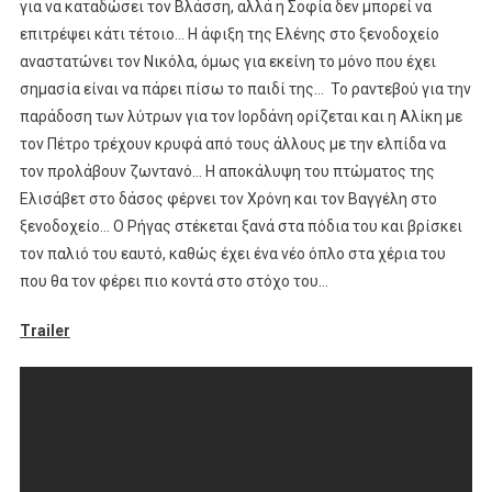
για να καταδώσει τον Βλάσση, αλλά η Σοφία δεν μπορεί να
επιτρέψει κάτι τέτοιο… Η άφιξη της Ελένης στο ξενοδοχείο
αναστατώνει τον Νικόλα, όμως για εκείνη το μόνο που έχει
σημασία είναι να πάρει πίσω το παιδί της… Το ραντεβού για την
παράδοση των λύτρων για τον Ιορδάνη ορίζεται και η Αλίκη με
τον Πέτρο τρέχουν κρυφά από τους άλλους με την ελπίδα να
τον προλάβουν ζωντανό… Η αποκάλυψη του πτώματος της
Ελισάβετ στο δάσος φέρνει τον Χρόνη και τον Βαγγέλη στο
ξενοδοχείο… Ο Ρήγας στέκεται ξανά στα πόδια του και βρίσκει
τον παλιό του εαυτό, καθώς έχει ένα νέο όπλο στα χέρια του
που θα τον φέρει πιο κοντά στο στόχο του…
Trailer