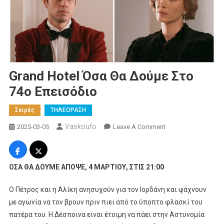
Grand Hotel Όσα Θα Δούμε Στο
74ο Επεισόδιο
Σειρές
ΤΗΛΕΟΡΑΣΗ
Vaskoufo
On
2025-03-05
Leave A Comment
Grand
Hotel
Όσα
ΟΣΑ ΘΑ ΔΟΥΜΕ ΑΠΟΨΕ, 4 ΜΑΡΤΙΟΥ, ΣΤΙΣ 21:00
Θα
Δούμε
Ο Πέτρος και η Αλίκη ανησυχούν για τον Ιορδάνη και ψάχνουν
Στο
με αγωνία να τον βρουν πριν πιει από το ύποπτο φλασκί του
74ο
πατέρα του. Η Δέσποινα είναι έτοιμη να πάει στην Αστυνομία
Επεισόδιο