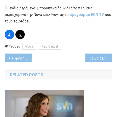
Οι ενδιαφερόμενοι μπορούν να δουν όλο το πλούσιο
περιεχόμενο της Nova επιλέγοντας το
πρόγραμμα ΕΟΝ ΤV
που
τους ταιριάζει.
Tagged
Nova
Red Carpet
Post
Η φάση των Knockout Play-offs ξεκινά στην COSMOTE TV με το ντέρμπι Μάντσεστερ Σίτι-Ρεάλ Μαδρίτης
Το Epic Drama παρακολουθεί τη ζωή των νεαρών μελών της βασιλικής οικογένειας
navigation
RELATED POSTS