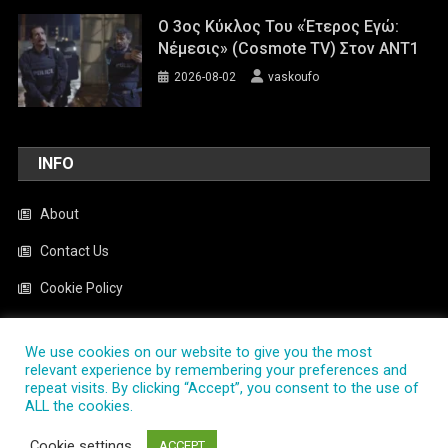
Ο 3ος Κύκλος Του «Έτερος Εγώ:
Νέμεσις» (Cosmote TV) Στον ΑΝΤ1
2026-08-02
vaskoufo
INFO
About
Contact Us
Cookie Policy
News
We use cookies on our website to give you the most
Privacy Policy
relevant experience by remembering your preferences and
repeat visits. By clicking “Accept”, you consent to the use of
ALL the cookies.
PlayTV.com.gr
|
Theme: News Portal by
Mystery Themes
.
Cookie settings
ACCEPT