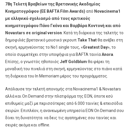
78η Τελετή Βραβείων της Βρετανικής Ακαδημίας
Κινηματογράφου (EE BAFTA Film Awards)
από
Novacinema1
με ελληνικό σχολιασμό από τους κριτικούς
κινηματογράφου Πάνο Γκένα και Βαρβάρα Κοντονή και από
Novastars σε original versio
n
. Κατά τη διάρκεια της τελετής το
δημοφιλές βρετανικό μουσικό γκρουπ
Take
That
θα ανέβει στη
σκηνή, ερμηνεύοντας το Νο1 single τους, «
Greatest
Day
», το
οποίο συμμετέχει στην υποψήφια για BAFTA ταινία
Anora
.
Επίσης, ο γνωστός ηθοποιός
Jeff
Goldblum
θα φέρει τη
μοναδική του πινελιά στη σκηνή, ερμηνεύοντας στο πιάνο κατά
τη διάρκεια του In Memoriam μέρος του προγράμματος.
Απόλαυσε την τελετή απονομής στα Novacinema1 & Νοvastars
αλλά και Οn Demand στην πλατφόρμα της ΕΟΝ, όποτε εσύ
επιθυμείς μαζί με περισσότερες από 6.000 ταινίες & επεισόδια
σειρών. Επιπλέον, η ανανεωμένη υπηρεσία ΕΟΝ On Demand σου
δίνει τη δυνατότητα να δεις τις αγαπημένες σου ταινίες και
σειρές ακόμα και offline.