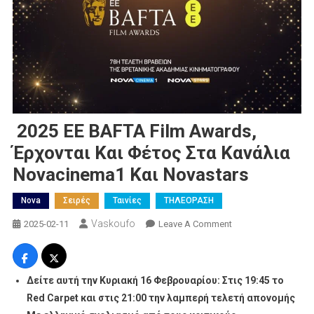
2025 EE BAFTA Film Awards,
Έρχονται Και Φέτος Στα Κανάλια
Novacinema1 Και Novastars
Nova
Σειρές
Ταινίες
ΤΗΛΕΟΡΑΣΗ
Vaskoufo
On
2025-02-11
Leave A Comment
2025
EE
BAFTA
Δείτε αυτή την Κυριακή 16 Φεβρουαρίου: Στις 19:45 το
Film
Red
Carpet
και στις 21:00 την λαμπερή τελετή απονομής
Awards,