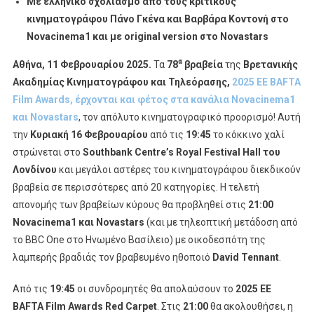
Με ελληνικό σχολιασμό από τους κριτικούς
Έρχονται
κινηματογράφου Πάνο Γκένα και Βαρβάρα Κοντονή στο
Και
Novacinema
1 και με original version στο Novastars
Φέτος
Στα
α
Αθήνα, 11 Φεβρουαρίου 2025.
Τα
78
βραβεία
της
Βρετανικής
Κανάλια
Ακαδημίας Κινηματογράφου και Τηλεόρασης,
2025 EE BAFTA
Novacinema1
Film Awards, έρχονται και φέτος στα κανάλια Novacinema1
Και
και
Novastars
, τον απόλυτο κινηματογραφικό προορισμό! Αυτή
Novastars
την
Κυριακή 16 Φεβρουαρίου
από τις
19:45
το κόκκινο χαλί
στρώνεται στο
Southbank Centre’s Royal Festival Hall του
Λονδίνου
και μεγάλοι αστέρες του κινηματογράφου διεκδικούν
βραβεία σε περισσότερες από 20 κατηγορίες. Η τελετή
απονομής των βραβείων κύρους θα προβληθεί στις
21:00
Novacinema1 και Novastars
(και με τηλεοπτική μετάδοση από
το BBC One στο Ηνωμένο Βασίλειο) με οικοδεσπότη της
λαμπερής βραδιάς τον βραβευμένο ηθοποιό
David Tennant
.
Από τις
19:45
οι συνδρομητές θα απολαύσουν το
2025
EE
BAFTA Film Awards Red Carpet
. Στις
21:00
θα ακολουθήσει, η