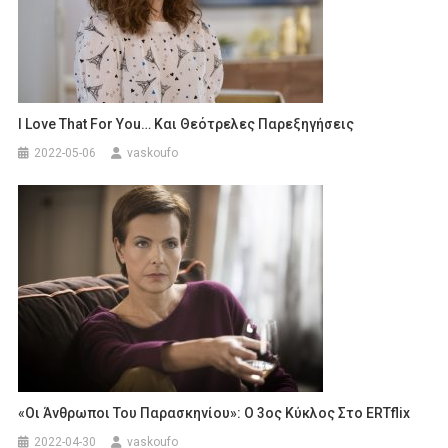
I Love That For You… Και Θεότρελες Παρεξηγήσεις
2022-05-06
vaskoufo
«Οι Άνθρωποι Του Παρασκηνίου»: Ο 3ος Κύκλος Στο ERTflix
2022-04-30
vaskoufo