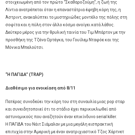
στοιχειωμένη από τον πρώτο “Σκαθαροζούμη”, η ζωή της
Λίντια ανατρέπεται όταν η επαναστάτρια έφηβη κόρη της, η
Άστριντ, ανακαλύπτει το μυστηριώδες μοντέλο της πόλης στη
σοφίτα και η πύλη στον άλλο κόσμο ανοίγει κατά λάθος.
Δεύτερο μέρος για την θρυλική ταινία του Τιμ Μπάρτον με την
προσθήκη της Τζένα Ορτέγκα, του Γουίλεμ Νταφόε και της
Μόνικα Μπελούτσι.
“
H
ΠΑΓΙΔΑ
” (
TRAP
)
Διαθέσιμο για ενοικίαση από 8/11
Πατέρας συνοδεύει την κόρη του στη συναυλία μιας pop σταρ
και συνειδητοποιεί ότι το στάδιο έχει περικυκλωθεί από
αστυνομικούς που αναζητούν έναν επικίνδυνο serial killer.
H ΠΑΓΙΔΑ του Νάιτ Σιάμαλαν με μια μεγάλη εισπρακτική
επιτυχία στην Αμερική με έναν ανατριχιαστικό Τζος Χάρτνετ