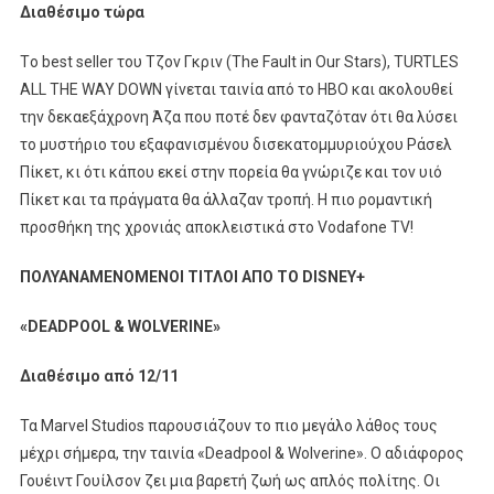
Διαθέσιμο τώρα
Τo best seller του Τζον Γκριν (The Fault in Our Stars), TURTLES
ALL THE WAY DOWN γίνεται ταινία από το ΗΒΟ και ακολουθεί
την δεκαεξάχρονη Άζα που ποτέ δεν φανταζόταν ότι θα λύσει
το μυστήριο του εξαφανισμένου δισεκατομμυριούχου Ράσελ
Πίκετ, κι ότι κάπου εκεί στην πορεία θα γνώριζε και τον υιό
Πίκετ και τα πράγματα θα άλλαζαν τροπή. Η πιο ρομαντική
προσθήκη της χρονιάς αποκλειστικά στο Vodafone TV!​
ΠΟΛΥΑΝΑΜΕΝΟΜΕΝΟΙ ΤΙΤΛΟΙ ΑΠΟ ΤΟ
DISNEY
+
«
DEADPOOL
&
WOLVERINE
»
Διαθέσιμο από 12/11
Τα Marvel Studios παρουσιάζουν το πιο μεγάλο λάθος τους
μέχρι σήμερα, την ταινία «Deadpool & Wolverine». Ο αδιάφορος
Γουέιντ Γουίλσον ζει μια βαρετή ζωή ως απλός πολίτης. Οι