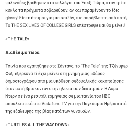
φιλενάδες βρέθηκαν στο κολλέγιο του Έσεξ. Τώρα, στον τρίτο
κύκλο τα πράγματα σοβαρεύουν, αν και παραμένουν το ίδιο
glossy! Είστε έτοιμοι για μια σαιζόν, πιο απρόβλεπτη από ποτέ;
Το THE SEX LIVES OF COLLEGE GIRLS επέστρεψε και θα μείνει!​
«
THE
TALE
»
Διαθέσιμο τώρα
Ταινία που αγαπήθηκε στο Σάντανς, το “The Tale” της Τζένιφερ
Φοξ εξερευνά τί έχει μείνει στη μνήμη μιας 50άρας
δημοσιογράφου από μια υπόθεση σεξουαλικής κακοποίησης
όταν αυτή βρίσκονταν στην ηλικία των δεκατριών. Η Λόρα
Ντερν σε ένα ρεσιτάλ ερμηνείας σε μια ταινία του ΗΒΟ
αποκλειστικά στο Vodafone TV για την Παγκόσμια Ημέρα κατά
της εξάλειψης της βίας κατά των γυναικών. ​
«TURTLES ALL THE WAY DOWN»