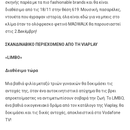
σκηνής παρέα με τα πιο fashionable brands και θα είναι
διαθέσιμο από τις 18/11 στην θέση 619. Μουσική, πασαρέλες,
ντουέτα που έγραψαν ιστορία, όλα είναι εδώ για να μπεις στο
κλίμα όταν το ολόφρεσκο φετινό MADWALK θα παρουσιαστεί
στις 2 Δεκέμβρη!​
ΣΚΑΝΔΙΝΑΒΙΚΟ ΠΕΡΙΕΧΟΜΕΝΟ ΑΠΟ ΤΗ
VIAPLAY
«LIMBO»
Διαθέσιμο τώρα
Μια βαθιά φιλία μεταξύ τριών γυναικών θα δοκιμάσει τις
αντοχές της, όταν ένα αυτοκινητιστικό ατύχημα θα τις βρει
απροετοίμαστες να αντιμετωπίσουν σοβαρά την ζωή. Το LIMBO,
ένα βαθιά οικογενειακό δράμα από τον κατάλογο της Viaplay, θα
δοκιμάσει και τις δικές αντοχές, αποκλειστικά στο Vodafone
TV!​