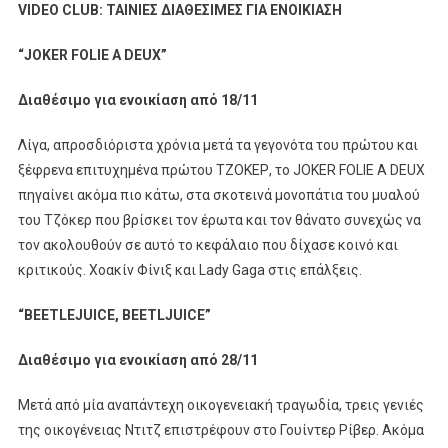
VIDEO
CLUB
: ΤΑΙΝΙΕΣ ΔΙΑΘΕΣΙΜΕΣ ΓΙΑ ΕΝΟΙΚΙΑΣΗ
“
JOKER FOLIE A DEUX”
Διαθέσιμο για ενοικίαση από 18/11
Λίγα, απροσδιόριστα χρόνια μετά τα γεγονότα του πρώτου και
ξέφρενα επιτυχημένα πρώτου ΤΖΟΚΕΡ, το JOKER FOLIE A DEUX
πηγαίνει ακόμα πιο κάτω, στα σκοτεινά μονοπάτια του μυαλού
του Τζόκερ που βρίσκει τον έρωτα και τον θάνατο συνεχώς να
τον ακολουθούν σε αυτό το κεφάλαιο που δίχασε κοινό και
κριτικούς. Χοακίν Φίνιξ και Lady Gaga στις επάλξεις. ​
“
BEETLEJUICE, BEETLJUICE
”
Διαθέσιμο για ενοικίαση από 28/11
Μετά από μία αναπάντεχη οικογενειακή τραγωδία, τρεις γενιές
της οικογένειας Ντιτζ επιστρέφουν στο Γουίντερ Ρίβερ. Ακόμα