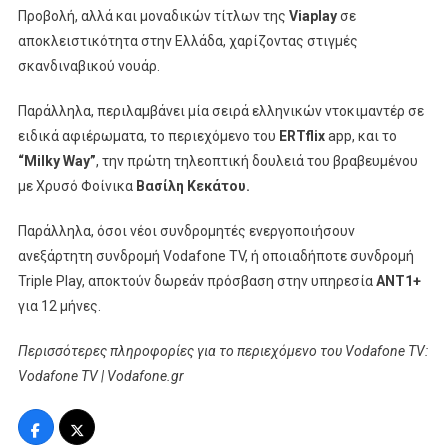
Προβολή, αλλά και μοναδικών τίτλων της
Viaplay
σε
αποκλειστικότητα στην Ελλάδα, χαρίζοντας στιγμές
σκανδιναβικού νουάρ.
Παράλληλα, περιλαμβάνει μία σειρά ελληνικών ντοκιμαντέρ σε
ειδικά αφιέρωματα, το περιεχόμενο του
ERTflix
app, και το
“
Milky
Way
”
, την πρώτη τηλεοπτική δουλειά του βραβευμένου
με Χρυσό Φοίνικα
Βασίλη Κεκάτου.
Παράλληλα, όσοι νέοι συνδρομητές ενεργοποιήσουν
ανεξάρτητη συνδρομή Vodafone TV, ή οποιαδήποτε συνδρομή
Triple Play, αποκτούν δωρεάν πρόσβαση στην υπηρεσία
ΑΝΤ1+
για 12 μήνες.
Περισσότερες πληροφορίες για το περιεχόμενο του
Vodafone
TV
:
Vodafone
TV
|
Vodafone
.
gr