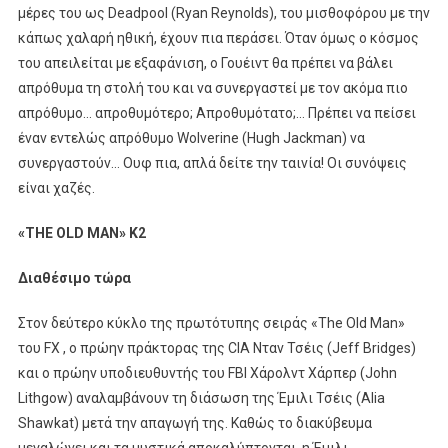
μέρες του ως Deadpool (Ryan Reynolds), του μισθοφόρου με την
κάπως χαλαρή ηθική, έχουν πια περάσει. Όταν όμως ο κόσμος
του απειλείται με εξαφάνιση, ο Γουέιντ θα πρέπει να βάλει
απρόθυμα τη στολή του και να συνεργαστεί με τον ακόμα πιο
απρόθυμο… απροθυμότερο; Απροθυμότατο;… Πρέπει να πείσει
έναν εντελώς απρόθυμο Wolverine (Hugh Jackman) να
συνεργαστούν… Ουφ πια, απλά δείτε την ταινία! Οι συνόψεις
είναι χαζές.
«ΤΗΕ
OLD
MAN
» Κ2
Διαθέσιμο τώρα
Στον δεύτερο κύκλο της πρωτότυπης σειράς «The Old Man»
του FX , ο πρώην πράκτορας της CIA Νταν Τσέις (Jeff Bridges)
και ο πρώην υποδιευθυντής του FBI Χάρολντ Χάρπερ (John
Lithgow) αναλαμβάνουν τη διάσωση της Έμιλι Τσέις (Alia
Shawkat) μετά την απαγωγή της. Καθώς το διακύβευμα
μεγαλώνει και τα μυστικά αποκαλύπτονται, η Έμιλι