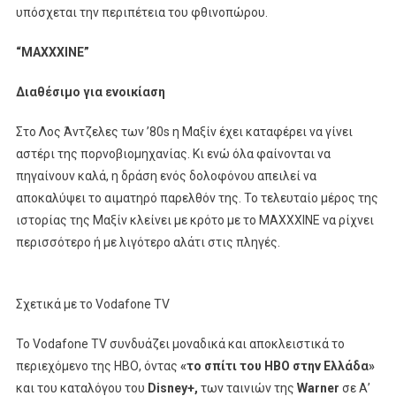
υπόσχεται την περιπέτεια του φθινοπώρου.
“
MAXXXINE”
Διαθέσιμο για ενοικίαση
Στο Λος Άντζελες των ’80s η Μαξίν έχει καταφέρει να γίνει
αστέρι της πορνοβιομηχανίας. Κι ενώ όλα φαίνονται να
πηγαίνουν καλά, η δράση ενός δολοφόνου απειλεί να
αποκαλύψει το αιματηρό παρελθόν της. Το τελευταίο μέρος της
ιστορίας της Μαξίν κλείνει με κρότο με το MAXXXINE να ρίχνει
περισσότερο ή με λιγότερο αλάτι στις πληγές. ​
Σχετικά με το Vodafone TV
To Vodafone TV συνδυάζει μοναδικά και αποκλειστικά το
περιεχόμενο της ΗΒΟ, όντας
«το σπίτι του ΗΒΟ στην Ελλάδα»
και του καταλόγου του
Disney+,
των ταινιών της
Warner
σε Α’