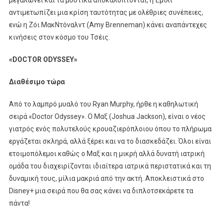
αντιμετωπίζει μια κρίση ταυτότητας με ολέθριες συνέπειες,
ενώ η Ζόι ΜακΝτόναλντ (Amy Brenneman) κάνει αναπάντεχες
κινήσεις στον κόσμο του Τσέις.
«
DOCTOR ODYSSEY
»
Διαθέσιμο τώρα
Από το λαμπρό μυαλό του Ryan Murphy, ήρθε η καθηλωτική
σειρά «Doctor Odyssey». Ο Μαξ (Joshua Jackson), είναι ο νέος
γιατρός ενός πολυτελούς κρουαζιερόπλοιου όπου το πλήρωμα
εργάζεται σκληρά, αλλά ξέρει και να το διασκεδάζει. Όλοι είναι
ετοιμοπόλεμοι καθώς ο Μαξ και η μικρή αλλά δυνατή ιατρική
ομάδα του διαχειρίζονται ιδιαίτερα ιατρικά περιστατικά και τη
δυναμική τους, μίλια μακριά από την ακτή. Αποκλειστικά στο
Disney+ μια σειρά που θα σας κάνει να διπλοτσεκάρετε τα
πάντα!​​