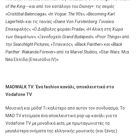
of
the
King
-–και από τον κατάλογο του
Disney
+: τις σειρές
«
Crist
ó
bal
Balenciaga
», «
In
Vogue
:
The
90
s
», «
Becoming
Karl
Lagerfeld
» και τις ταινίες «
Diane
Von
Furstenberg
: Γυναίκα
Επικεφαλής», «Ο Διάβολος φοράει
Prada
», «Η Αλίκη στη Χώρα
των Θαυμάτων», «Ξενοδοχείο
Grand
Budapest
», «
Poor
Things
» από
την
Searchlight
Pictures
, «Τιτανικός», «
Black
Panther
» και «
Black
Panther
:
Wakanda
Forever
» από τα
Marvel
Studios
, «
Star Wars: Μια
Nέα Ελπίδα (Επεισόδιο IV)».​
MADWALK TV: Ένα fashion κανάλι, αποκλειστικά στο
V
odafone
TV
Μουσική και μόδα! Τι καλύτερο από αυτόν τον συνδυασμό; Το
MAD TV ετοίμασε ένα αποκλειστικό pop-up κανάλι για το
Vodafone TV με μοναδικά acts, με πρωταγωνιστές τα
μεγαλύτερα ονόματα της ελληνικής μουσικής (και ξένης)