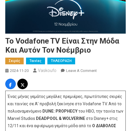
To Vodafone TV Είναι Στην Μόδα
Και Αυτόν Τον Νοέμβριο
Σειρές
Ταινίες
ΤΗΛΕΟΡΑΣΗ
Vaskoufo
On
2024-11-20
Leave A Comment
To
Vodafone
TV
Ένας μήνας γεμάτος μεγάλες πρεμιέρες, πρωτότυπες σειρές
Είναι
και ταινίες σε Α’ προβολή ξεκίνησε στο Vodafone TV. Από το
Στην
Μόδα
πολυαναμενόμενο
DUNE: PROPHECY
του ΗΒΟ, την ταινία των
Και
Marvel Studios
DEADPOOL & WOLVERINE
στο Disney+ στις
Αυτόν
12/11 και ένα αφιέρωμα γεμάτο μόδα από το
Ο
ΔΙΑΒΟΛΟΣ
Τον