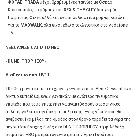
ΦΟΡΑΕΙ PRADA
μέχρι βραβευμένες ταινίες με Όσκαρ
Νοέμβριο
Κοστουμιών, το σύμπαν του
SEX & THE CITY
δια χειρός
Πατρίσιας Φιλντ αλλά και ένα αποκλειστικά pop-up κανάλι
για το
MADWALK
, όλα είναι εδώ αποκλειστικά στο Vodafone
TV. ​
ΝΕΕΣ ΑΦΙΞΕΙΣ ΑΠΟ ΤΟ
HBO
«DUNE: PROPHECY»
Διαθέσιμο από 18/11
10.000 χρόνια πίσω στο χρόνο γεννιούνται οι Bene Gesserit, ένα
δίκτυο εκπαιδευμένων γυναικών με ανώτερο πνευματικό
επίπεδο που τους επιτρέπει να αναπτύσσουν στρατηγικές
πολύ-εργαλεία στην άσκηση πολιτικής. Ένας γάμος που θα
ανεβάσει ένα μέλος της ομάδας στον θρόνο ταράζει τα νερά της
μέχρι τότε ήσυχης ζωής στο DUNE: PROPHECY, τη φιλόδοξη
σειρά του ΗΒΟ με πρωταγωνίστρια την Έμιλι Γουάτσον.​