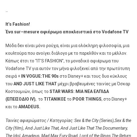
.
.​
It
’
s
Fashion
!​
Ένα
sur
–
mesure
αφιέρωμα αποκλειστικά στο
Vodafone
TV
Μόδα δεν είναι μόνο ρούχα, είναι μια ολόκληρη φιλοσοφία, μια
κουλτούρα που ανοίγει διάλογο με το παρελθόν και το μέλλον.
Κάπως έτσι το “IT’S FASHION”, το μοναδικό αφιέρωμα του
Vodafone TV για αυτόν τον μήνα φιλοξενεί από την πρωτότυπη
σειρά +
IN VOGUE:THE 90s
στο Disney+ και τους δυο κύκλους
του
AND JUST LIKE THAT
μέχρι βραβευμένες ταινίες με Όσκαρ
Κοστουμιών, όπως το
STAR WARS: ΜΙΑ
N
ΕΑ ΕΛΠΙΔΑ
(ΕΠΕΙΣΟΔΙΟ
IV
)
, το
ΤΙΤΑΝΙΚΟΣ
το
POOR THINGS
, στο Disney+
και το
AMADEUS.
Ταινίες αφιερώματος / Κατηγορίας:
Sex
&
the
City
(
Series
),
Sex
&
the
City
(
film
),
And
Just
Like
That
,
And
Just
Like
That
The
Documentary
,
The
Idol
,
Amadeus
,
Mad
Max
Fury
Road
,
Lord
of
the
Rings
The
Return