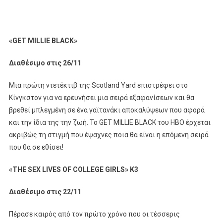
«GET MILLIE BLACK»
Διαθέσιμο
στις
26/11
Μια πρώτη ντετέκτιβ της Scotland Yard επιστρέφει στο
Κίνγκστον για να ερευνήσει μια σειρά εξαφανίσεων και θα
βρεθεί μπλεγμένη σε ένα γαϊτανάκι αποκαλύψεων που αφορά
και την ίδια της την ζωή. Το GET MILLIE BLACK του ΗΒΟ έρχεται
ακριβώς τη στιγμή που έψαχνες ποια θα είναι η επόμενη σειρά
που θα σε εθίσει!​
«THE SEX LIVES OF COLLEGE GIRLS»
Κ
3
Διαθέσιμο στις 22/11
Πέρασε καιρός από τον πρώτο χρόνο που οι τέσσερις