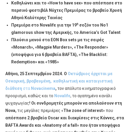
K
αθηλώνει και το «
How
to
have
sex
»
που απέσπασε στο
Να
περσινό φεστιβάλ Νύχτες Πρεμιέρας το βραβείο Χρυσή
Απολαύσουν
Αθηνά Καλύτερης Ταινίας
Στη
η
Πρεμιέρα στο
Novalif
ε για την 19
σεζόν του Νο1
Nova,
glamorous show της Αμερικής, το America’s Got Talent
Τις
Πλούσιο μενού στα
EON
Box
sets
με τις σειρές
Μεγάλες
Πρεμιέρες
«Monarch», «Magpie Murders», «Τhe Responder»
(υποψήφια για 6 βραβεία BAFTA), «The Blacklist:
Redemption» και «1985»
Αθήνα, 25 Σεπτεμβρίου 2024. Ο
Οκτώβριος έρχεται με
Οσκαρική, βραβευμένη, καθηλωτική και καταιγιστική
διάθεση
στα
Novacinema
,
τον απόλυτο κινηματογραφικό
προορισμό, καθώς και το
Novalifε
, το αγαπημένο κανάλι
ψυχαγωγίας
! Οι συνδρομητές μπορούν να απολαύσουν στη
Nova
,
τις μεγάλες πρεμιέρες «
The zone of interest
» που
απέσπασε 2 βραβεία
Oscar και διακρίσεις στις Κάννες, στα
BAFTA
Awards και «Anatomy of a fall» που ήταν υποψήφια