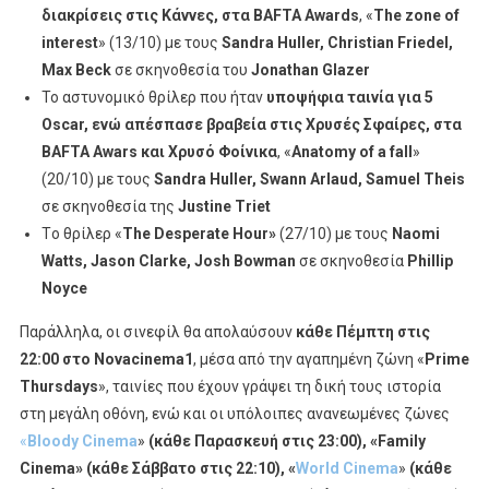
διακρίσεις στις Κάννες, στα
BAFTA
Awards
, «
The
zone
of
interest
» (13/10) με τους
Sandra
Huller
,
Christian
Friedel
,
Max
Beck
σε σκηνοθεσία του
Jonathan
Glazer
Το αστυνομικό θρίλερ που ήταν
υποψήφια ταινία για 5
Oscar, ενώ απέσπασε βραβεία στις Χρυσές Σφαίρες, στα
BAFTA Awars και Χρυσό Φοίνικα
, «
Anatomy
of
a
fall
»
(20/10) με τους
Sandra
Huller
,
Swann
Arlaud
,
Samuel
Theis
σε σκηνοθεσία της
Justine Triet
Τo θρίλερ «
The
Desperate
Hour
»
(27/10) με τους
Naomi
Watts
,
Jason
Clarke
,
Josh
Bowman
σε σκηνοθεσία
Phillip
Noyce
Παράλληλα, οι σινεφίλ θα απολαύσουν
κάθε Πέμπτη στις
22:00 στο
Novacinema
1
, μέσα από την αγαπημένη ζώνη «
Prime
Thursdays
», ταινίες που έχουν γράψει τη δική τους ιστορία
στη μεγάλη οθόνη, ενώ και οι υπόλοιπες ανανεωμένες ζώνες
«
Bloody
Cinema
»
(κάθε Παρασκευή στις 23:00),
«
Family
Cinema
»
(κάθε Σάββατο στις 22:10), «
World
Cinema
»
(κάθε