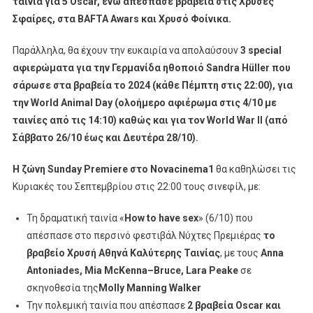
ταινία για 5
Oscar, ενώ απέσπασε βραβεία στις Χρυσές
Σφαίρες, στα
BAFTA
Awars και Χρυσό Φοίνικα.
Παράλληλα, θα έχουν την ευκαιρία να απολαύσουν
3
special
αφιερώματα για την Γερμανίδα ηθοποιό Sandra Hüller που
σάρωσε στα βραβεία το 2024 (κάθε Πέμπτη στις 22:00), για
την
World
Animal
Day (ολοήμερο αφιέρωμα στις 4/10 με
ταινίες από τις 14:10) καθώς και για τον
World
War
II (από
Σάββατο 26/10 έως και Δευτέρα 28/10).
Η ζώνη
Sunday
Premiere
στο
Novacinema
1
θα καθηλώσει τις
Κυριακές του Σεπτεμβρίου στις 22:00 τους σινεφίλ, με:
Τη δραματική ταινία «
How
to
have
sex
» (6/10) που
απέσπασε στο περσινό φεστιβάλ Νύχτες Πρεμιέρας
το
βραβείο Χρυσή Αθηνά Καλύτερης Ταινίας
, με τους
Anna
Antoniades
,
Mia
McKenna
–
Bruce
,
Lara
Peake
σε
σκηνοθεσία της
Molly
Manning
Walker
Την πολεμική ταινία που απέσπασε
2 βραβεία
Oscar
και