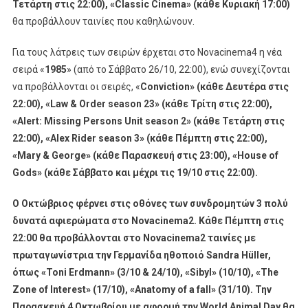
Τετάρτη στις 22:00), «
Classic
Cinema
» (κάθε Κυριακή 17:00)
θα προβάλλουν ταινίες που καθηλώνουν.
Για τους λάτρεις των σειρών έρχεται στο Novacinema4 η νέα
σειρά «
1985
» (από το Σάββατο 26/10, 22:00), ενώ συνεχίζονται
να προβάλλονται οι σειρές, «
Conviction
» (κάθε Δευτέρα στις
22:00), «
Law
&
Order
season
23» (κάθε Τρίτη στις 22:00),
«Alert: Missing Persons Unit
season
2» (κάθε Τετάρτη στις
22:00), «
Alex
Rider
season
3» (κάθε Πέμπτη στις 22:00),
«
Mary
&
George
» (κάθε Παρασκευή στις 23:00), «
House
of
Gods
» (κάθε Σάββατο και μέχρι τις 19/10 στις 22:00).
Ο Οκτώβριος φέρνει στις οθόνες των συνδρομητών 3 πολύ
δυνατά αφιερώματα στο
Novacinema
2. Κάθε Πέμπτη στις
22:00 θα προβάλλονται στο
Novacinema
2 ταινίες με
πρωταγωνίστρια την Γερμανίδα ηθοποιό Sandra Hüller,
όπως «
Toni
Erdmann
» (3/10 & 24/10), «
Sibyl
» (10/10), «Τ
he
Zone
of
Interest
» (17/10), «
Anatomy
of
a
fall
» (31/10). Την
Παρασκευή 4 Οκτωβρίου με αφορμή την
World
Animal
Day
θα