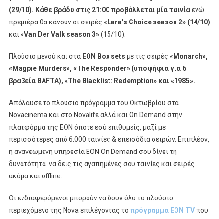
(29/10). Κάθε βράδυ στις 21:00 προβάλλεται μία ταινία
ενώ
πρεμιέρα θα κάνουν οι σειρές «
Lara
’
s
Choice
season
2» (14/10)
και «
Van
Der
Valk
season
3»
(15/10).
Πλούσιο μενού και στα
EON
Box
sets
με τις σειρές «
Monarch
»,
«Magpie Murders», «Τhe Responder» (υποψήφια για 6
βραβεία
BAFTA
), «
The
Blacklist
:
Redemption
» και «1985».
Απόλαυσε το πλούσιο πρόγραμμα του Οκτωβρίου στα
Novacinema και στο Novalifε αλλά και On Demand στην
πλατφόρμα της ΕΟΝ όποτε εσύ επιθυμείς, μαζί με
περισσότερες από 6.000 ταινίες & επεισόδια σειρών. Επιπλέον,
η ανανεωμένη υπηρεσία ΕΟΝ On Demand σου δίνει τη
δυνατότητα να δεις τις αγαπημένες σου ταινίες και σειρές
ακόμα και offline.
Οι ενδιαφερόμενοι μπορούν να δουν όλο το πλούσιο
περιεχόμενο της Nova επιλέγοντας το
πρόγραμμα ΕΟΝ ΤV
που