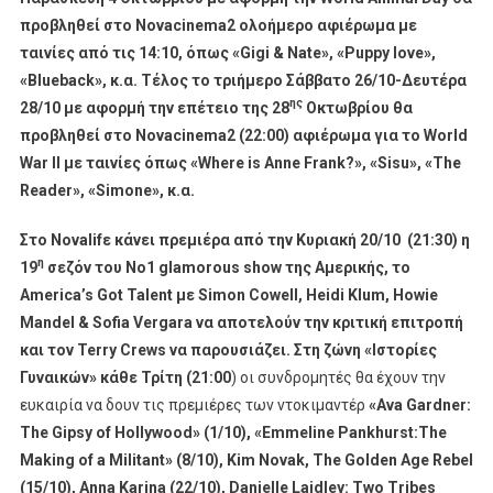
προβληθεί στο
Novacinema
2 ολοήμερο αφιέρωμα με
ταινίες από τις 14:10, όπως «
Gigi
&
Nate
», «
Puppy
love
»,
«
Blueback
», κ.α. Τέλος το τριήμερο Σάββατο 26/10-Δευτέρα
ης
28/10 με αφορμή την επέτειο της 28
Οκτωβρίου θα
προβληθεί στο Ν
ovacinema
2 (22:00) αφιέρωμα για το
World
War
II
με ταινίες όπως «
Where
is
Anne
Frank
?», «
Sisu
», «
The
Reader
», «
Simone
», κ.α.
Στο
Novalif
ε κάνει πρεμιέρα από την Κυριακή 20/10 (21:30) η
η
19
σεζόν του Νο1
glamorous
show
της Αμερικής, το
America
’
s
Got
Talent
με
Simon
Cowell
,
Heidi
Klum
,
Howie
Mandel
&
Sofia
Vergara
να αποτελούν την κριτική επιτροπή
και τον
Terry
Crews
να παρουσιάζει. Στη ζώνη «Ιστορίες
Γυναικών» κάθε Τρίτη (21:00
) οι συνδρομητές θα έχουν την
ευκαιρία να δουν τις πρεμιέρες των ντοκιμαντέρ
«
Ava
Gardner
:
The
Gipsy
of
Hollywood
» (1/10), «
Emmeline
Pankhurst
:
The
Making
of
a
Militant
» (8/10),
Kim
Novak
,
The
Golden
Age
Rebel
(15/10),
Anna
Karina
(22/10),
Danielle
Laidley
:
Two
Tribes