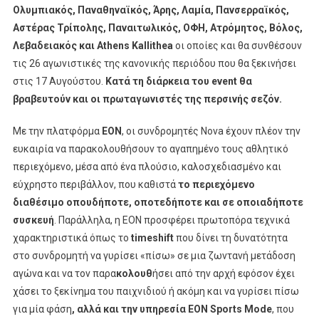
Ολυμπιακός, Παναθηναϊκός, Άρης, Λαμία, Πανσερραϊκός,
Αστέρας Τρίπολης, Παναιτωλικός, ΟΦΗ, Ατρόμητος, Βόλος,
Λεβαδειακός και
Athens
Kallithea
οι οποίες και θα συνθέσουν
τις 26 αγωνιστικές της κανονικής περιόδου που θα ξεκινήσει
στις 17 Αυγούστου.
Κατά τη διάρκεια του
event
θα
βραβευτούν και οι πρωταγωνιστές της περσινής σεζόν.
Με την πλατφόρμα
EON
, οι συνδρομητές Nova έχουν πλέον την
ευκαιρία να παρακολουθήσουν το αγαπημένο τους αθλητικό
περιεχόμενο, μέσα από ένα πλούσιο, καλοσχεδιασμένο και
εύχρηστο περιβάλλον, που καθιστά
το περιεχόμενο
διαθέσιμο οπουδήποτε, οποτεδήποτε και σε οποιαδήποτε
συσκευή
. Παράλληλα, η ΕΟΝ προσφέρει πρωτοπόρα τεχνικά
χαρακτηριστικά όπως το
timeshift
που δίνει τη δυνατότητα
στο συνδρομητή να γυρίσει «πίσω» σε μια ζωντανή μετάδοση
αγώνα και να τον παρα
κολουθ
ήσει από την αρχή εφόσον έχει
χάσει το ξεκίνημα του παιχνιδιού ή ακόμη και να γυρίσει πίσω
για μία φάση
, αλλά και την υπηρεσία EON Sports Mode
, που