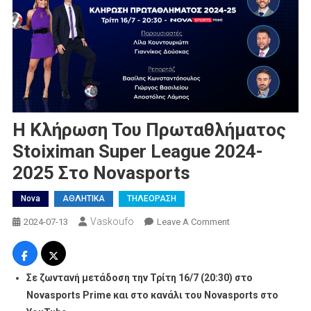
H Κλήρωση Του Πρωταθλήματος
Stoiximan Super League 2024-
2025 Στo Novasports
Nova
ΑΘΛΗΤΙΚΑ
ΤΗΛΕΟΡΑΣΗ
Vaskoufo
On
2024-07-13
Leave A Comment
H
Κλήρωση
Του
Σε ζωντανή μετάδοση την Τρίτη 16/7 (20:30) στο
Πρωταθλήματος
Novasports
Prime
και στο κανάλι του
Novasports
στο
Stoiximan