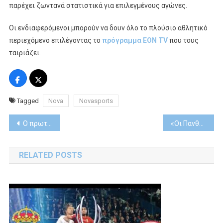
παρέχει ζωντανά στατιστικά για επιλεγμένους αγώνες.
Οι ενδιαφερόμενοι μπορούν να δουν όλο το πλούσιο αθλητικό
περιεχόμενο επιλέγοντας το
πρόγραμμα ΕΟΝ ΤV
που τους
ταιριάζει.
Tagged
Nova
Novasports
Post
O πρωταθλητής Ελλάδας ΠΑΟΚ συνεχίζει την προετοιμασία του αποκλειστικά στο γήπεδο του Novasports
«Οι Πανθέοι»
navigation
RELATED POSTS