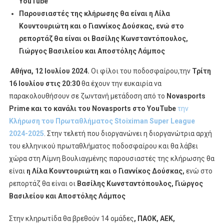
YouTube
Super
Παρουσιαστές της κλήρωσης θα είναι η Λίλα
League
Κουντουριώτη και ο Γιαννίκος Δούσκας, ενώ στο
2024-
ρεπορτάζ θα είναι οι Βασίλης Κωνσταντόπουλος,
2025
Στo
Γιώργος Βασιλείου και Αποστόλης Λάμπος
Novasports
Αθήνα, 12 Ιουλίου 2024.
Οι φίλοι του ποδοσφαίρου,την
Τρίτη
16 Ιουλίου
στις 20:30
θα έχουν την ευκαιρία να
παρακολουθήσουν σε ζωντανή μετάδοση από το
Novasports
Prime
και το κανάλι του Novasports στο YouTube
την
Κλήρωση του Πρωταθλήματος Stoiximan Super League
2024-2025
. Στην τελετή που διοργανώνει η διοργανώτρια αρχή
του ελληνικού πρωταθλήματος ποδοσφαίρου και θα λάβει
χώρα στη Λίμνη Βουλιαγμένης παρουσιαστές της κλήρωσης θα
είναι
η Λίλα Κουντουριώτη και ο Γιαννίκος Δούσκας,
ενώ στο
ρεπορτάζ θα είναι οι
Βασίλης Κωνσταντόπουλος, Γιώργος
Βασιλείου και Αποστόλης Λάμπος
Στην κληρωτίδα θα βρεθούν 14 ομάδες
, ΠΑΟΚ, ΑΕΚ,