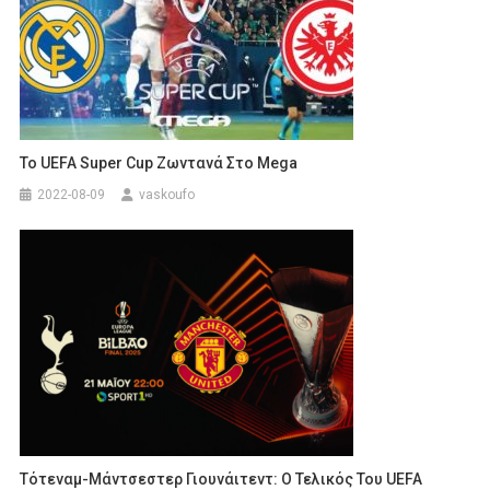
Το UEFA Super Cup Ζωντανά Στο Mega
2022-08-09
vaskoufo
Τότεναμ-Μάντσεστερ Γιουνάιτεντ: Ο Τελικός Του UEFA