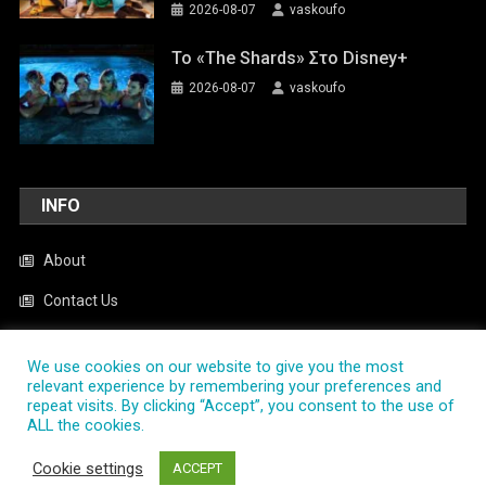
2026-08-07
vaskoufo
To «The Shards» Στο Disney+
2026-08-07
vaskoufo
INFO
About
Contact Us
Cookie Policy
We use cookies on our website to give you the most
News
relevant experience by remembering your preferences and
repeat visits. By clicking “Accept”, you consent to the use of
Privacy Policy
ALL the cookies.
Cookie settings
ACCEPT