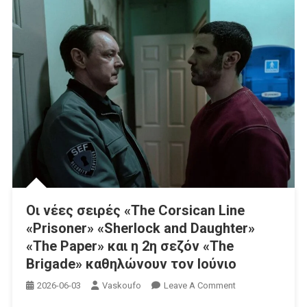
Οι νέες σειρές «The Corsican Line
«Prisoner» «Sherlock and Daughter»
«The Paper» και η 2η σεζόν «The
Brigade» καθηλώνουν τον Ιούνιο
On
2026-06-03
Vaskoufo
Leave A Comment
Οι