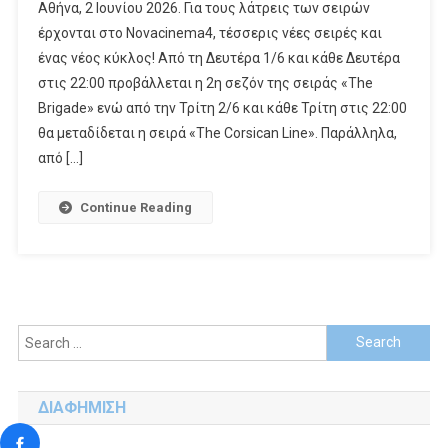
Αθήνα, 2 Ιουνίου 2026. Για τους λάτρεις των σειρών
Νέες
έρχονται στο Novacinema4, τέσσερις νέες σειρές και
Σειρές
ένας νέος κύκλος! Από τη Δευτέρα 1/6 και κάθε Δευτέρα
«The
στις 22:00 προβάλλεται η 2η σεζόν της σειράς «The
Corsican
Line
Brigade» ενώ από την Τρίτη 2/6 και κάθε Τρίτη στις 22:00
«Prisoner»
θα μεταδίδεται η σειρά «The Corsican Line». Παράλληλα,
«Sherlock
από […]
And
Daughter»
Continue Reading
«The
Paper»
Και
Η
2η
Search
Σεζόν
«The
for:
Brigade»
Καθηλώνουν
ΔΙΑΦΗΜΙΣΗ
Τον