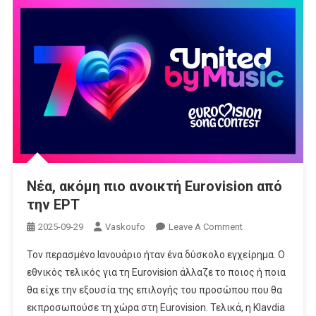
Νέα, ακόμη πιο ανοικτή Eurovision από
την ΕΡΤ
On
2025-09-29
Vaskoufo
Leave A Comment
Νέα,
Τον περασμένο Ιανουάριο ήταν ένα δύσκολο εγχείρημα. Ο
Ακόμη
εθνικός τελικός για τη Eurovision άλλαζε το ποιος ή ποια
Πιο
θα είχε την εξουσία της επιλογής του προσώπου που θα
Ανοικτή
εκπροσωπούσε τη χώρα στη Eurovision. Τελικά, η Klavdia
Eurovision