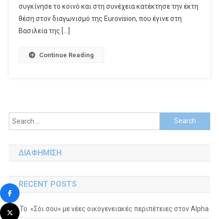
Από
συγκίνησε το κοινό και στη συνέχεια κατέκτησε την έκτη
Την
θέση στον διαγωνισμό της Eurovision, που έγινε στη
ΕΡΤ
Βασιλεία της […]
Continue Reading
Search
for:
ΔΙΑΦΗΜΙΣΗ
RECENT POSTS
Το «Σόι σου» με νέες οικογενειακές περιπέτειες στον Alpha