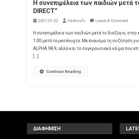
Η συνεπιμέλεια των παιδιών μετά τ
DIRECT”
On
2021-01-22
Vaskoufo
Leave A Comment
Η
Η συνεπιμέλεια των παιδιών μετά το διαζύγιο, στην 
Συνεπ
1:00 μετά τα μεσάνυχτα. Με έναυσμα τη συζήτηση γ
Των
ALPHA 98,9, αλλά και το συγκρουσιακό κλίμα που επ
Παιδι
[…]
Μετά
Το
Διαζύ
Continue Reading
Στην
Εκπο
“Τάκη
Χατζή
DIREC
ΔΙΑΦΗΜΙΣΗ
LATE