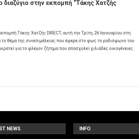
ο διαζύγιο στην εκπομπή “Τάκης Χατζής
εκπομπή Τάκης Χατζής DIRECT, αυτή την Τρίτη, 26 Ιανουαρίου στη
ιμέλεια
ια το θέμα της συνεπιμέλειας που έφερε στο φως το ραδιόφωνο του
ικρατεί για το φλέγον ζήτημα που απασχολεί χιλιάδες οικογένειες
ών
γιο
μπή
ς
ς
T”
ST NEWS
INFO