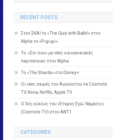
RECENT POSTS
Στον ΣΚΑΪ το «The Quiz with Balls!» στον
Alpha το «Ριφιφί»
Το «Σόι σου» με νέες οικογενειακές
περιπέτειες στον Alpha
To «The Shards» στο Disney+
Οι νέες σειρές του Αυγούστου σε Cosmote
TV, Nova, Netflix, Apple TV
Ο 3ος κύκλος του «Έτερος Εγώ: Νέμεσις»
(Cosmote TV) στον ΑΝΤ1
CATEGORIES