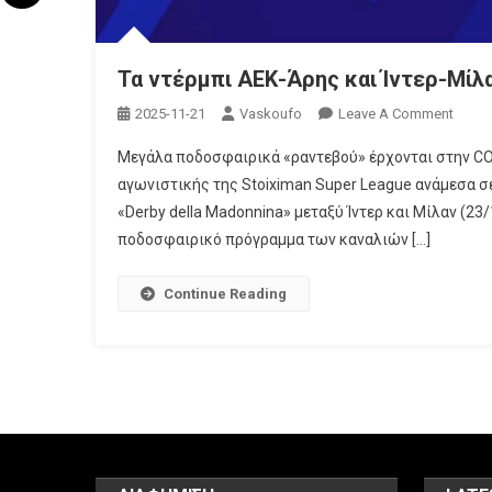
Τα ντέρμπι ΑΕΚ-Άρης και Ίντερ-Μί
On
2025-11-21
Vaskoufo
Leave A Comment
Τα
Μεγάλα ποδοσφαιρικά «ραντεβού» έρχονται στην CO
Ντέρμ
αγωνιστικής της Stoiximan Super League ανάμεσα σ
ΑΕΚ-
«Derby della Madonnina» μεταξύ Ίντερ και Μίλαν (
Άρης
ποδοσφαιρικό πρόγραμμα των καναλιών […]
Και
Ίντερ-
Μίλαν
Continue Reading
Έρχον
Στην
COSM
TV