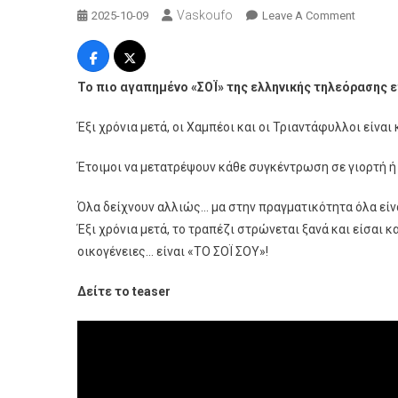
Vaskoufo
On
2025-10-09
Leave A Comment
“Το
Σόι
Σου”
Το πιο αγαπημένο «ΣΟΪ» της ελληνικής τηλεόρασης 
Επιστρέ
Έξι χρόνια μετά, οι Χαμπέοι και οι Τριαντάφυλλοι είναι 
Έτοιμοι να μετατρέψουν κάθε συγκέντρωση σε γιορτή ή 
Όλα δείχνουν αλλιώς… μα στην πραγματικότητα όλα είνα
Έξι χρόνια μετά, το τραπέζι στρώνεται ξανά και είσαι 
οικογένειες… είναι «ΤΟ ΣΟΪ ΣΟΥ»!
Δείτε το
teaser