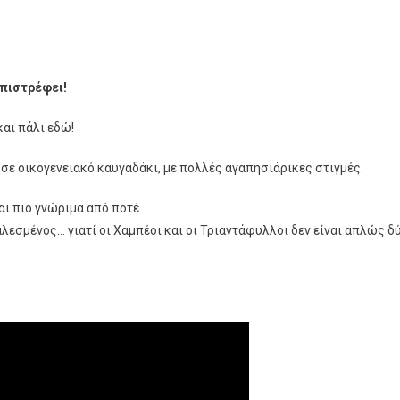
επιστρέφει!
φει
και πάλι εδώ!
σε οικογενειακό καυγαδάκι, με πολλές αγαπησιάρικες στιγμές.
ι πιο γνώριμα από ποτέ.
καλεσμένος… γιατί οι Χαμπέοι και οι Τριαντάφυλλοι δεν είναι απλώς δ