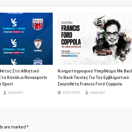
Φέτος Στο Αθλητικό
Κινηματογραφικό Υπερθέαμα Με Bac
Στα Κανάλια Novasports
To Back Ταινίες Για Τον Εμβληματικό
e Sport
Σκηνοθέτη Francis Ford Coppola
vaskoufo
2025-04-01
vaskoufo
lds are marked
*