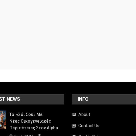
ST NEWS
INFO
Το «Σόι Σου» Με
About
Νέες Οικογενειακές
Contact Us
Περιπέτειες Στον Alpha