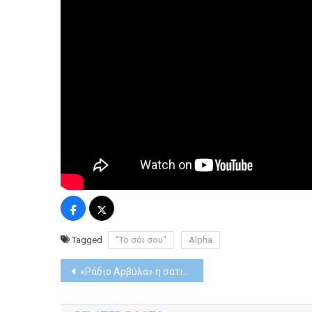
Tagged
"Το σόι σου"
Alpha
Post
«Ράδιο Αρβύλα» η σατιρική εκπομπή με την καυστική πολιτική ματιά και λόγο επιστρέφει για 19η σεζόν
navigation