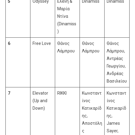
5
Odyssey
Ελένη &
Dinamiss
Dinamiss
Μαρία
Ντίνα
(Dinamiss
)
6
Free Love
Θάνος
Θάνος
Θάνος
Λάμπρου
Λάμπρου
Λάμπρου,
Αντρέας
Γεωργίου,
Ανδρέας
Βασιλείου
7
Elevator
RIKKI
Κωνσταντ
Κωνσταντ
(Up and
ίνος
ίνος
Down)
Κατικαρίδ
Κατικαρίδ
ης,
ης,
Αποστόλη
James
ς
Sayer,