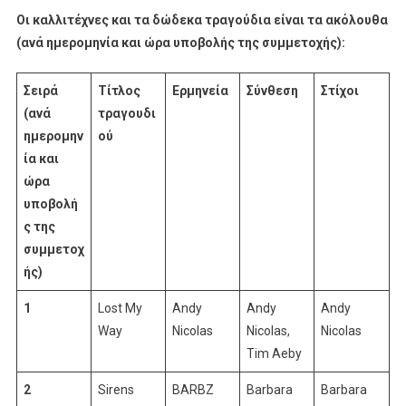
Οι καλλιτέχνες και τα δώδεκα τραγούδια είναι τα ακόλουθα
(ανά ημερομηνία και ώρα υποβολής της συμμετοχής):
Σειρά
Τίτλος
Ερμηνεία
Σύνθεση
Στίχοι
(ανά
τραγουδι
ημερομην
ού
ία και
ώρα
υποβολή
ς της
συμμετοχ
ής)
1
Lost My
Andy
Andy
Andy
Way
Nicolas
Nicolas,
Nicolas
Tim Aeby
2
Sirens
BARBZ
Barbara
Barbara