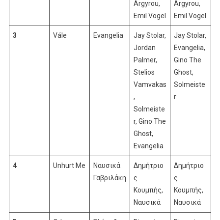
Argyrou,
Argyrou,
Emil Vogel
Emil Vogel
3
Vále
Evangelia
Jay Stolar,
Jay Stolar,
Jordan
Evangelia,
Palmer,
Gino The
Stelios
Ghost,
Vamvakas
Solmeiste
,
r
Solmeiste
r, Gino The
Ghost,
Evangelia
4
Unhurt Me
Ναυσικά
Δημήτριο
Δημήτριο
Γαβριλάκη
ς
ς
Κουμπής,
Κουμπής,
Ναυσικά
Ναυσικά