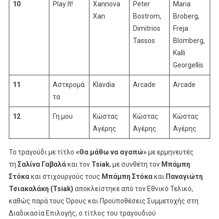
10
Play It!
Xannova
Peter
Maria
Xan
Bostrom,
Broberg,
Dimitrios
Freja
Tassos
Blomberg,
Kalli
Georgellis
11
Αστερομά
Klavdia
Arcade
Arcade
τα
12
Γη μου
Κώστας
Κώστας
Κώστας
Αγέρης
Αγέρης
Αγέρης
To τραγούδι με τίτλο
«Θα μάθω να αγαπώ»
με ερμηνευτές
τη
Σαλίνα Γαβαλά
και τον
Tsiak
, με συνθέτη τον
Μπάμπη
Στόκα
και στιχουργούς τους
Μπάμπη Στόκα
και
Παναγιώτη
Τσιακαλάκη (Tsiak)
αποκλείστηκε από τον Εθνικό Τελικό,
καθώς παρά τους Όρους και Προϋποθέσεις Συμμετοχής στη
Διαδικασία Επιλογής, ο τίτλος του τραγουδιού