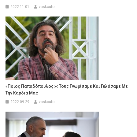
2022-11-01
vaskoufo
«Ποιος Παπαδόπουλος;»: Τους Γνωρίσαμε Και Γελάσαμε Με
Την Καρδιά Μας
2022-09-29
vaskoufo