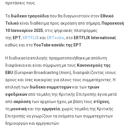
προτάσεις τους.
Τα
δώδεκα τραγούδια
που θα διαγωνιστούν στον
Εθνικό
Τελικό
είναι διαθέσιμα προς ακρόαση από σήμερα,
Παρασκευή
10 Ιανουαρίου 2025
, στις ψηφιακές πλατφόρμες
της
ΕΡΤ
,
ERTFLIX
και
ERTεcho
, στο
ERTFLIX International
,
καθώς και στο
YouTube κανάλι της ΕΡΤ
.
Η διαδικασία επιλογής πραγματοποιήθηκε με απόλυτη
διαφάνεια και είναι σύμφωνη με τους
Κανονισμούς της
EBU
(European Broadcasting Union), διασφαλίζοντας ίσους
όρους και ίσες ευκαιρίες για όλους τους συμμετέχοντες. Η
επιλογή των
δώδεκα συμμετοχών
και των
τριών
εφεδρικών
από τα μέλη της Κριτικής Επιτροπής έγινε μετά
από
ακρόαση
των αρχείων ήχου, με βάση τους
στίχους
,
τη
μουσική
και την
ερμηνεία
, χωρίς τα μέλη της Κριτικής
Επιτροπής να γνωρίζουν τα ονόματα των συμμετεχόντων
δημιουργών και ερμηνευτών.