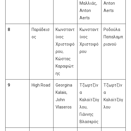
Μαλλιάς,
Anton
Anton
Aerts
Aerts
8
Παράδεισ
Κωνσταντ
Κωνσταντ
Ροδούλα
ος
ίνος
ίνος
Παπαλαμπ
Χριστοφό
Χριστοφό
ριανού
ρου,
ρου
Κώστας
Καραφώτ
ης
9
High Road
Georgina
Τζωρτζίν
Τζωρτζίν
Kalais,
α
α
John
Καλαϊτζόγ
Καλαϊτζόγ
Vlaseros
λου,
λου
Γιάννης
Βλασερός