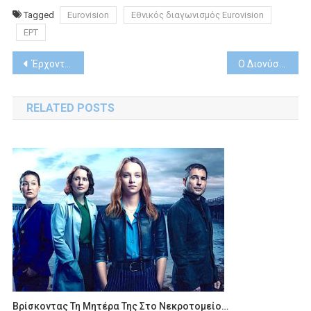
Tagged
Eurovision
Εθνικός διαγωνισμός Eurovision
ΕΡΤ
Post
Έρχονται τα «Παιχνίδια Εκδίκησης» στις 20 Ιανουαρίου στον ΑΝΤ1
Ο Διονύσης Ατζαράκης στο «Watch Next» της COSMOTETV
navigation
RELATED POSTS
Βρίσκοντας Τη Μητέρα Της Στο Νεκροτομείο…