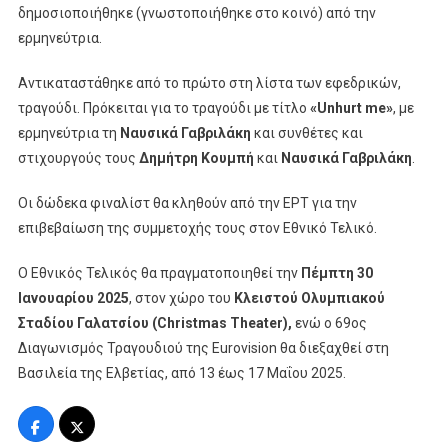
δημοσιοποιήθηκε (γνωστοποιήθηκε στο κοινό) από την
ερμηνεύτρια.
Αντικαταστάθηκε από το πρώτο στη λίστα των εφεδρικών,
τραγούδι. Πρόκειται για το τραγούδι με τίτλο
«Unhurt me»
, με
ερμηνεύτρια τη
Ναυσικά Γαβριλάκη
και συνθέτες και
στιχουργούς τους
Δημήτρη Κουμπή
και
Ναυσικά Γαβριλάκη
.
Οι δώδεκα φιναλίστ θα κληθούν από την ΕΡΤ για την
επιβεβαίωση της συμμετοχής τους στον Εθνικό Τελικό.
Ο Εθνικός Τελικός θα πραγματοποιηθεί την
Πέμπτη 30
Ιανουαρίου 2025
, στον χώρο του
Κλειστού Ολυμπιακού
Σταδίου Γαλατσίου (Christmas Theater),
ενώ ο 69ος
Διαγωνισμός Τραγουδιού της Eurovision θα διεξαχθεί στη
Βασιλεία της Ελβετίας, από 13 έως 17 Μαΐου 2025.