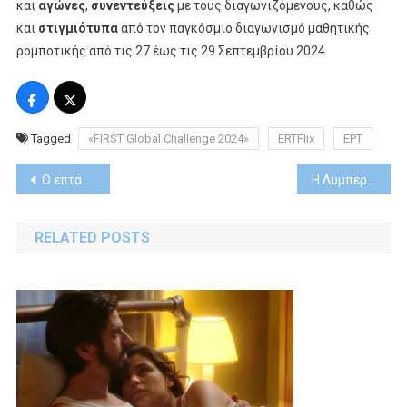
και
αγώνες
,
συνεντεύξεις
με τους διαγωνιζόμενους, καθώς
και
στιγμιότυπα
από τον παγκόσμιο διαγωνισμό μαθητικής
ρομποτικής από τις 27 έως τις 29 Σεπτεμβρίου 2024.
Tagged
«FIRST Global Challenge 2024»
ERTFlix
ΕΡΤ
Post
O επτάστερος Παναθηναϊκός AKTOR πρωταθλητής Ευρώπης, σήκωσε την κούπα της Euroleague στο «παρκέ» του Novasports!
Η Λυμπεράκη υποδέχεται τον Νίκο Ανδρουλάκη
navigation
RELATED POSTS