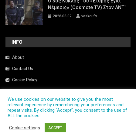
Ο 3ος Κύκλος Του «Έτερος Εγώ:
Νέμεσις» (Cosmote TV) Στον ΑΝΤ1
2026-08-02
vaskoufo
INFO
About
Contact Us
Cookie Policy
News
We use cookies on our website to give you the most
Privacy Policy
relevant experience by remembering your preferences and
repeat visits. By clicking “Accept”, you consent to the use of
ALL the cookies.
PlayTV.com.gr
|
Theme: News Portal by
Mystery Themes
.
Cookie settings
ACCEPT