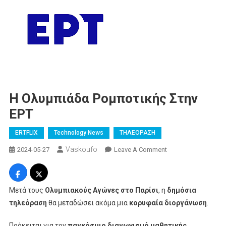
Η Ολυμπιάδα Ρομποτικής Στην
ΕΡΤ
ERTFLIX
Technology News
ΤΗΛΕΟΡΑΣΗ
Vaskoufo
On
2024-05-27
Leave A Comment
Η
Ολυμπιάδα
Ρομποτικής
Μετά τους
Ολυμπιακούς Αγώνες στο Παρίσι
, η
δημόσια
Στην
τηλεόραση
θα μεταδώσει ακόμα μια
κορυφαία
διοργάνωση
.
ΕΡΤ
Πρόκειται για τον
παγκόσμιο διαγωνισμό μαθητικής