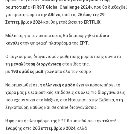
ρομποτικής
«FIRST Global Challenge 2024»
, που θα διεξαχθεί
για πρώτη φορά στην
Αθήνα
, από τις
26 έως τις 29
Σεπτεμβρίου 2024
και θα μεταδώσει το
ERTFLIX
.
Μάλιστα, για τον σκοπό αυτό, θα δημιουργηθεί
ειδικό
κανάλι
στην ψηφιακή πλατφόρμα της
ΕΡΤ
.
Ο παγκόσμιος διαγωνισμός μαθητικής ρομποτικής συνιστά
τη
μεγαλύτερη διοργάνωση
στο είδος της,
με
190
ομάδες
μαθητών
από όλο τον κόσμο.
Να σημειωθεί ότι η
ελληνική ομάδα
έχει εκπροσωπήσει τη
χώρα μας με εξαιρετικές επιδόσεις σε όλες τις διοργανώσεις
που έχουν γίνει στο Μεξικό, στο Ντουμπάι, στην Ελβετία, στη
Σιγκαπούρη, καθώς και σε online διοργανώσεις.
Η ψηφιακή πλατφόρμα της ΕΡΤ θα μεταδώσει την
τελετή
έναρξης
στις
26 Σεπτεμβρίου 2024
, αλλά