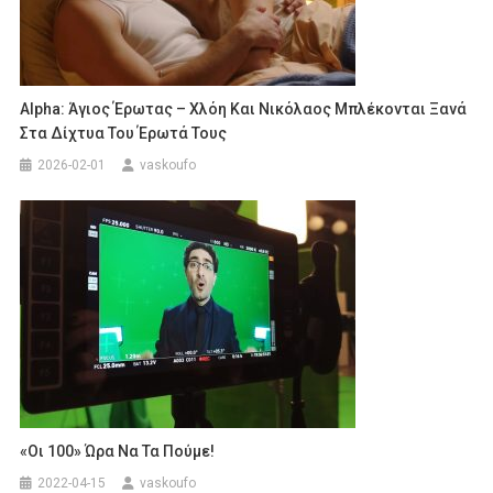
Alpha: Άγιος Έρωτας – Χλόη Και Νικόλαος Μπλέκονται Ξανά
Στα Δίχτυα Του Έρωτά Τους
2026-02-01
vaskoufo
«Οι 100» Ώρα Να Τα Πούμε!
2022-04-15
vaskoufo